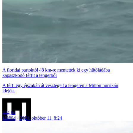
A floridai partoktól 48 km-re mentettek ki egy hűtőládába
kapaszkodó férfit a tengerből
A férfi egy éjszakán át vesztegelt a tengeren a Milton hurrikán
idején.
444.hu
külföld
2024. október 11. 8:24