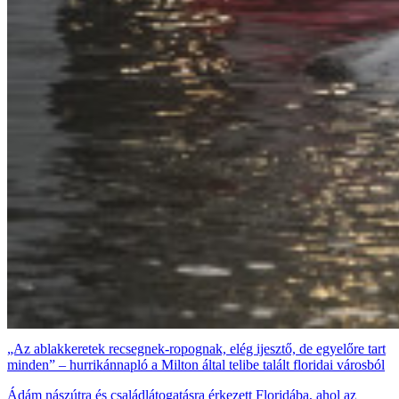
„Az ablakkeretek recsegnek-ropognak, elég ijesztő, de egyelőre tart
minden” – hurrikánnapló a Milton által telibe talált floridai városból
Ádám nászútra és családlátogatásra érkezett Floridába, ahol az