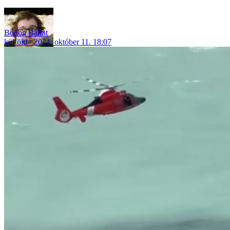
Bódog Bálint
külföld
2024. október 11. 18:07