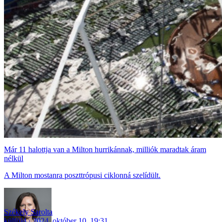
Már 11 halottja van a Milton hurrikánnak, milliók maradtak áram
nélkül
A Milton mostanra poszttrópusi ciklonná szelídült.
Székely Sarolta
külföld
2024. október 10. 19:31