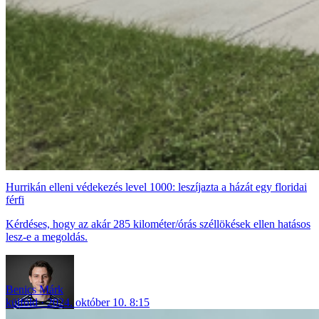
Hurrikán elleni védekezés level 1000: leszíjazta a házát egy floridai
férfi
Kérdéses, hogy az akár 285 kilométer/órás széllökések ellen hatásos
lesz-e a megoldás.
Benics Márk
külföld
2024. október 10. 8:15