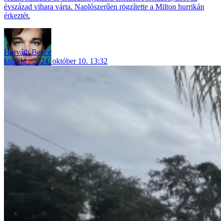
évszázad vihara várta. Naplószerűen rögzítette a Milton hurrikán
érkeztét.
Horváth Bence
külföld
2024. október 10. 13:32