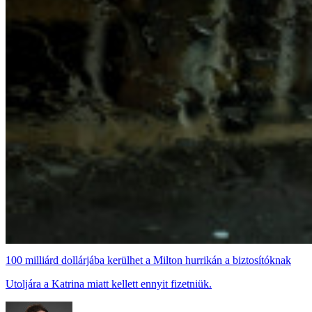
100 milliárd dollárjába kerülhet a Milton hurrikán a biztosítóknak
Utoljára a Katrina miatt kellett ennyit fizetniük.