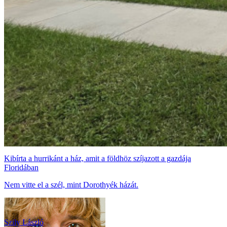
Kibírta a hurrikánt a ház, amit a földhöz szíjazott a gazdája
Floridában
Nem vitte el a szél, mint Dorothyék házát.
Szily László