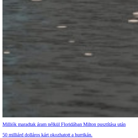
Milliók maradtak áram nélkül Floridában Milton pusztítása után
50 milliárd dolláros kárt okozhatott a hurrikán.