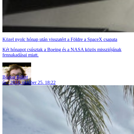
Közel nyolc hónap után visszatért a Földre a SpaceX csapata
Két hónapot csúsztak a Boeing és a NASA közös missziójának
fennakadásai miatt.
Bódog Bálint
űr
2024. október 25. 18:22