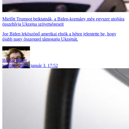
Mielőtt Trumpot beiktatnák, a Biden-kormány még egyszer utoljára
összehívja Ukrajna szövetségeseit
Joe Biden leköszönő amerikai elnök a héten jelentette be, hogy
újabb nagy összeggel támogatja Ukrajnát.
Bódog Bálint
külföld
2025. január 3. 17:52