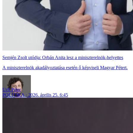
Semjén Zsolt utódja: Orbán Anita lesz a miniszterelnök-helyettes
A miniszterelnök akadályoztatása esetén ő képviseli Magyar Pétert.
Urfi Péter
POLITIKA
2026. április 25. 6:45