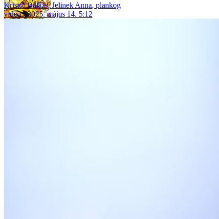
Kristóf Balázs
,
Jelinek Anna
,
plankog
video
2025. május 14. 5:12