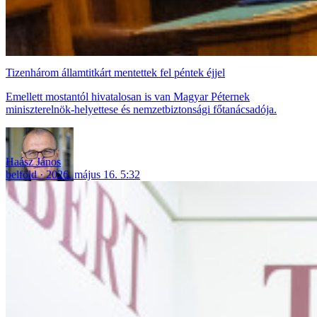
Tizenhárom államtitkárt mentettek fel péntek éjjel
Emellett mostantól hivatalosan is van Magyar Péternek
miniszterelnök-helyettese és nemzetbiztonsági főtanácsadója.
Haász János
belföld
2026. május 16. 5:32