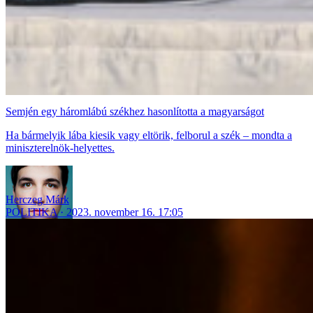
Semjén egy háromlábú székhez hasonlította a magyarságot
Ha bármelyik lába kiesik vagy eltörik, felborul a szék – mondta a
miniszterelnök-helyettes.
Herczeg Márk
POLITIKA
2023. november 16. 17:05