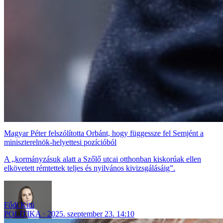
Magyar Péter felszólította Orbánt, hogy függessze fel Semjént a
miniszterelnök-helyettesi pozícióból
A „kormányzásuk alatt a Szőlő utcai otthonban kiskorúak ellen
elkövetett rémtettek teljes és nyilvános kivizsgálásáig”.
Fődi Kitti
POLITIKA
2025. szeptember 23. 14:10