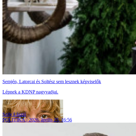
Semjén, Latorcai és Soltész sem lesznek képviselők
Lépnek a KDNP nagyvadjai.
Szily László
POLITIKA
2026. április 25. 16:56