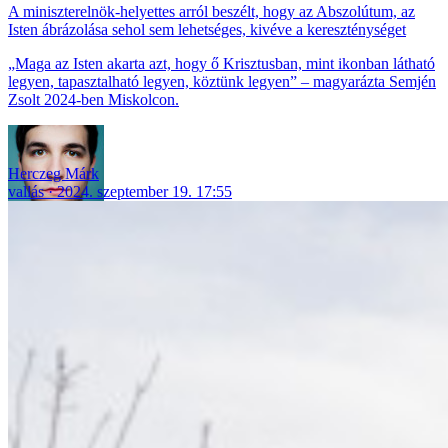
A miniszterelnök-helyettes arról beszélt, hogy az Abszolútum, az
Isten ábrázolása sehol sem lehetséges, kivéve a kereszténységet
„Maga az Isten akarta azt, hogy ő Krisztusban, mint ikonban látható
legyen, tapasztalható legyen, köztünk legyen” – magyarázta Semjén
Zsolt 2024-ben Miskolcon.
Herczeg Márk
vallás
2024. szeptember 19. 17:55