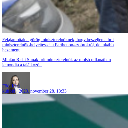
Felajánlották a görög miniszterelnöknek, hogy beszéljen a brit
miniszterelnök-helyettessel a Parthenon-szobrokról, de inkább
hazament
Miután Rishi Sunak brit miniszterelnök az utolsó pillanatban
lemondta a találkozót.
Fődi Kitti
külföld
2023. november 28. 13:33