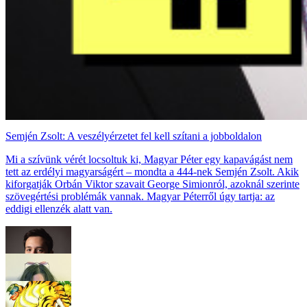
Semjén Zsolt: A veszélyérzetet fel kell szítani a jobboldalon
Mi a szívünk vérét locsoltuk ki, Magyar Péter egy kapavágást nem
tett az erdélyi magyarságért – mondta a 444-nek Semjén Zsolt. Akik
kiforgatják Orbán Viktor szavait George Simionról, azoknál szerinte
szövegértési problémák vannak. Magyar Péterről úgy tartja: az
eddigi ellenzék alatt van.