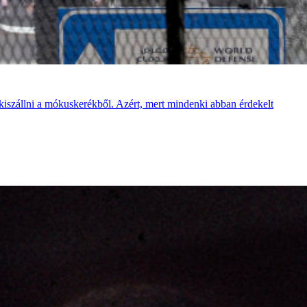
kiszállni a mókuskerékből. Azért, mert mindenki abban érdekelt