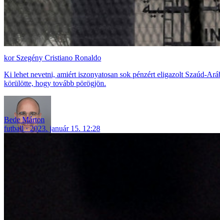
Szegény Cristiano Ronaldo
Ki lehet nevetni, amiért iszonyatosan sok pénzért eligazolt Szaúd-A
körülötte, hogy tovább pörögjön.
Bede Márton
futball
2023. január 15. 12:28