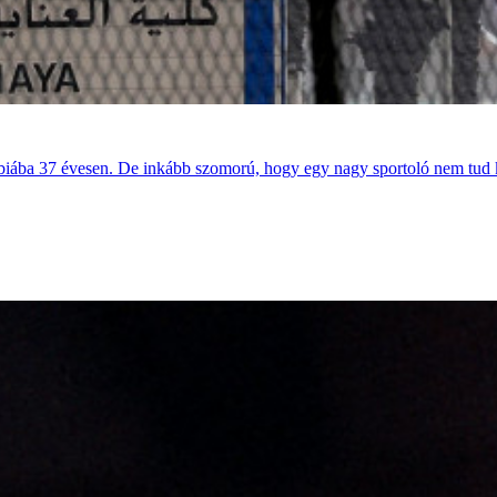
rábiába 37 évesen. De inkább szomorú, hogy egy nagy sportoló nem tud 