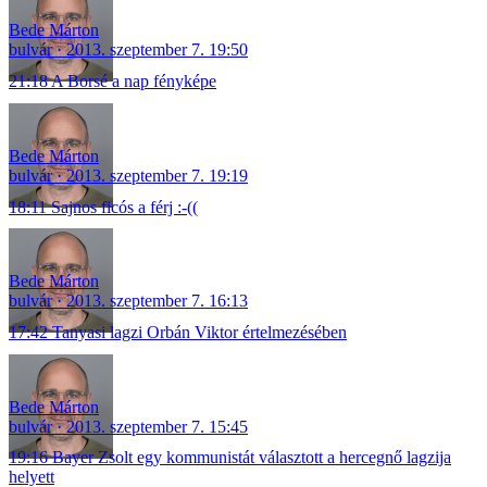
Bede Márton
bulvár
2013. szeptember 7. 19:50
21:18 A Borsé a nap fényképe
Bede Márton
bulvár
2013. szeptember 7. 19:19
18:11 Sajnos ficós a férj :-((
Bede Márton
bulvár
2013. szeptember 7. 16:13
17:42 Tanyasi lagzi Orbán Viktor értelmezésében
Bede Márton
bulvár
2013. szeptember 7. 15:45
19:16 Bayer Zsolt egy kommunistát választott a hercegnő lagzija
helyett