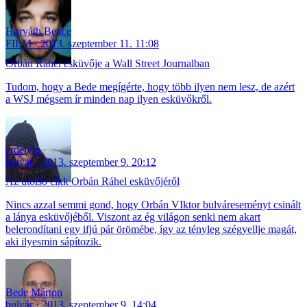
Horváth Bence
FILM
2013. szeptember 11. 11:08
Orbán Ráhel esküvője a Wall Street Journalban
Tudom, hogy a Bede megígérte, hogy több ilyen nem lesz, de azért
a WSJ mégsem ír minden nap ilyen esküvőkről.
erdelyip
bulvár
2013. szeptember 9. 20:12
Az utolsó cikk Orbán Ráhel esküvőjéről
Nincs azzal semmi gond, hogy Orbán VIktor bulváreseményt csinált
a lánya esküvőjéből. Viszont az ég világon senki nem akart
belerondítani egy ifjú pár örömébe, így az tényleg szégyellje magát,
aki ilyesmin sápítozik.
Bede Márton
bulvár
2013. szeptember 9. 14:04