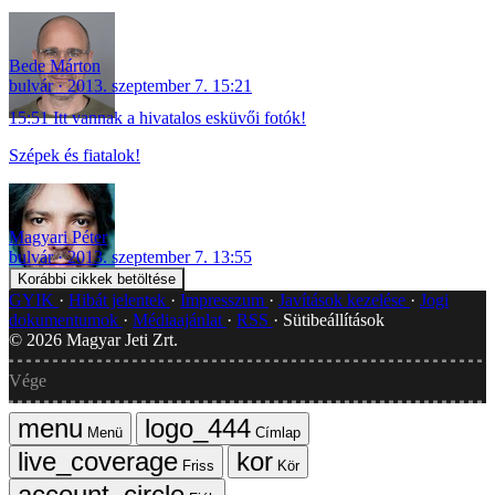
Bede Márton
bulvár
2013. szeptember 7. 15:21
15:51 Itt vannak a hivatalos esküvői fotók!
Szépek és fiatalok!
Magyari Péter
bulvár
2013. szeptember 7. 13:55
Korábbi cikkek betöltése
GYIK
Hibát jelentek
Impresszum
Javítások kezelése
Jogi
dokumentumok
Médiaajánlat
RSS
Sütibeállítások
©
2026
Magyar Jeti Zrt.
Vége
Menü
Címlap
Friss
Kör