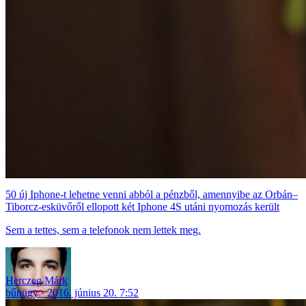
50 új Iphone-t lehetne venni abból a pénzből, amennyibe az Orbán–
Tiborcz-esküvőről ellopott két Iphone 4S utáni nyomozás került
Sem a tettes, sem a telefonok nem lettek meg.
Herczeg Márk
bűnügy
2016. június 20. 7:52