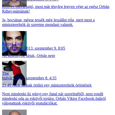
Kedves bulvársajtó, most már tényleg legyen vége az egész Orbán
Ráhel-mániának!
Ja, bocsánat, mégse tessék még leszállni róla, mert most a
miniszterelnök úr szeretne mondani valamit.
Kerner Zsolt
POLITIKA
2013. szeptember 9. 8:05
Az asszonyok sírtak, Orbán nem
Tbg
bulvár
2013. szeptember 8. 4:35
21:49 Akik tudnak örülni egy miniszterelnök örömének
Nem mindenki űz gúnyt egy fiatal pár szerelméből, nem rondít
mindenki oda az esküvői tortára. Orbán Viktor Facebook-faláról
válogattunk esküvői gratulációkat.