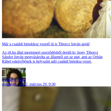
Már a családi birtokhoz vezető út is Tiborcz István apjáé
Az rtl.hu által megismert szerződésből derült ki, hogy Tiborcz
Sándor István megvásárolta az államtól azt az utat, ami az Orbán
Ráhel esküvőjének is helyszínt adó családi birtokra vezet.
Tárkányi Flóra
gazdaság
2022. március 29. 9:30