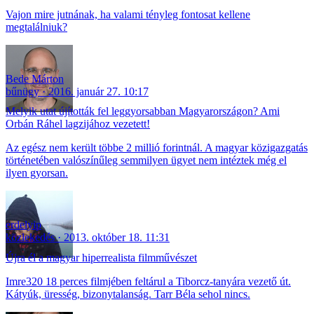
Vajon mire jutnának, ha valami tényleg fontosat kellene
megtalálniuk?
Bede Márton
bűnügy
2016. január 27. 10:17
Melyik utat újították fel leggyorsabban Magyarországon? Ami
Orbán Ráhel lagzijához vezetett!
Az egész nem került többe 2 millió forintnál. A magyar közigazgatás
történetében valószínűleg semmilyen ügyet nem intéztek még el
ilyen gyorsan.
erdelyip
közlekedés
2013. október 18. 11:31
Újra él a magyar hiperrealista filmművészet
Imre320 18 perces filmjében feltárul a Tiborcz-tanyára vezető út.
Kátyúk, üresség, bizonytalanság. Tarr Béla sehol nincs.