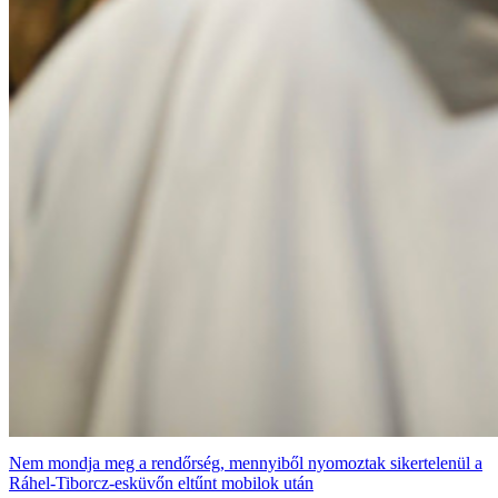
Nem mondja meg a rendőrség, mennyiből nyomoztak sikertelenül a
Ráhel-Tiborcz-esküvőn eltűnt mobilok után