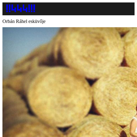
Orbán Ráhel esküvője