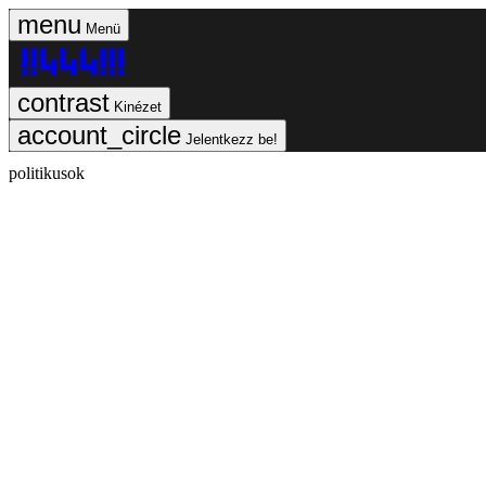
Menü
Kinézet
Jelentkezz be!
politikusok
GYIK
Hibát jelentek
Impresszum
Javítások kezelése
Jogi dok
©
2026
Magyar Jeti Zrt.
Vége