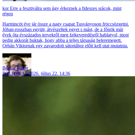
Erre a fesztiválra sem úgy érkeznek a fideszes srácok, mint
régen
Harmincöt éve jár össze a nagy csapat Tusványoson fröccsözgetni.
Jóban-rosszban együtt, átvészeltek egyet s mást, de a főnök már
évek óta évszázados tervekről meg fajkeveredésről hablatyol, most
pedig akkorát buktak, hogy abba a teljes társaság beleremegett.
Orbán Viktornak egy zavarodott sátortábor előtt kell utat mutatnia.
Bódog Bálint
POLITIKA
2026. július 22. 14:36