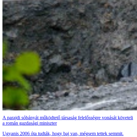
A parajdi sóbányát működtető társaság felelősségre vonását követeli
a román gazdasági miniszter
Ugyanis 2006 óta tudták, hogy baj van, mégsem tettek semmit.