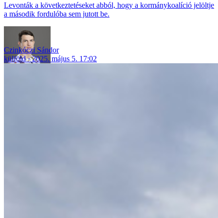
Levonták a következtetéseket abból, hogy a kormánykoalíció jelöltje
a második fordulóba sem jutott be.
Czinkóczi Sándor
külföld
2025. május 5. 17:02