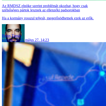
Az RMDSZ elnöke szerint problémát okozhat, hogy csak
szélsőséges pártok lesznek az ellenzéki padsorokban
Ha a kormány rosszul teljesít, megerősödhetnek ezek az erők.
Botos Tamás
külföld
2025. május 27. 14:23