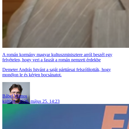
A román kormány magyar kultuszminisztere arról beszél egy
felvételen, hogy veri a faszát a román nemzeti érdekbe
Demeter András Istvánt a saját párttársai felszólították, hogy
mondjon le és kérjen bocsánatot.
Bábel Vilmos
külföld
2026. május 25. 14:23