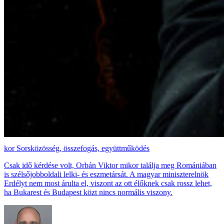
Sorsközösség, összefogás, együttműködés
Csak idő kérdése volt, Orbán Viktor mikor találja meg Romániában
is szélsőjobboldali lelki- és eszmetársát. A magyar miniszterelnök
Erdélyt nem most árulta el, viszont az ott élőknek csak rossz lehet,
ha Bukarest és Budapest közt nincs normális viszony.