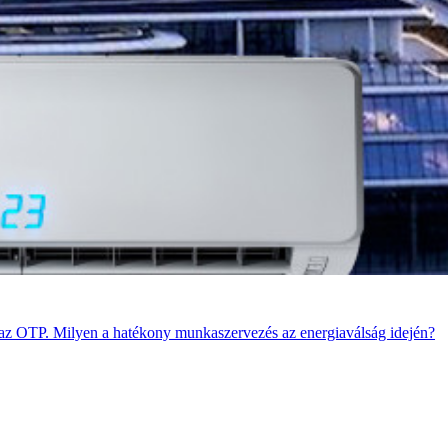
s az OTP. Milyen a hatékony munkaszervezés az energiaválság idején?