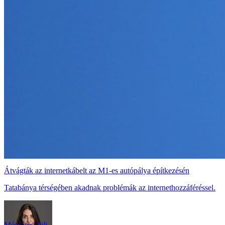
Átvágták az internetkábelt az M1-es autópálya építkezésén
Tatabánya térségében akadnak problémák az internethozzáféréssel.
Mészáros Juli