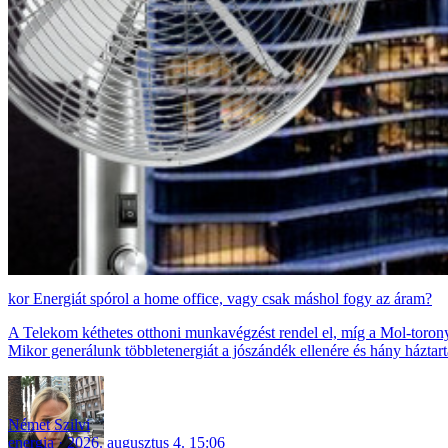
Energiát spórol a home office, vagy csak máshol fogy az áram?
A Telekom kéthetes otthoni munkavégzést rendel el, míg a Mol-torony
Mikor generálunk többletenergiát a jószándék ellenére és hány háztar
Német Szilvi
energia
2026. augusztus 4. 15:06