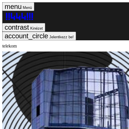
Menü
Kinézet
Jelentkezz be!
telekom