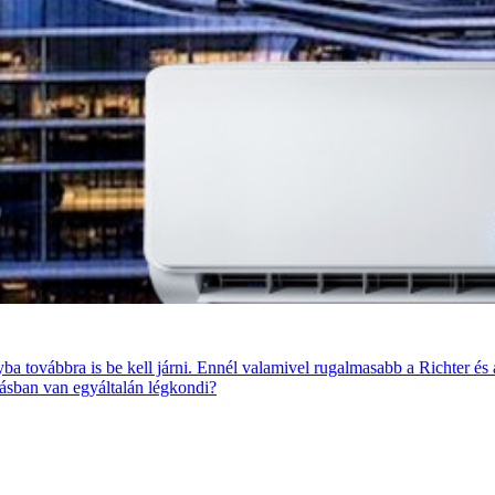
ba továbbra is be kell járni. Ennél valamivel rugalmasabb a Richter é
tásban van egyáltalán légkondi?