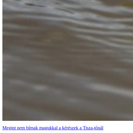
Megint nem bírnak magukkal a kérészek a Tisza-tónál