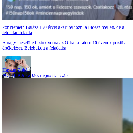
Németh Balázs 150 érvet akart felhozni a Fidesz mellett, de a
fele után feladta
A nagy mesélőre bíztuk volna az Orbán-uralom 16 évének pozitív
értékelését. Belebukott a feladatba.
Haszán Zoltán
POLITIKA
2026. május 8. 17:25