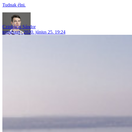
Tudnak élni.
Czinkóczi Sándor
természet
2020. június 25. 19:24