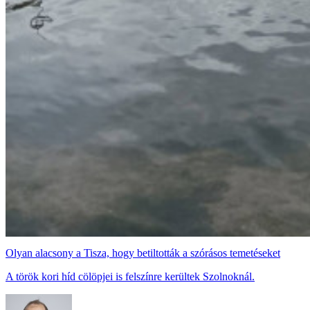
Olyan alacsony a Tisza, hogy betiltották a szórásos temetéseket
A török kori híd cölöpjei is felszínre kerültek Szolnoknál.