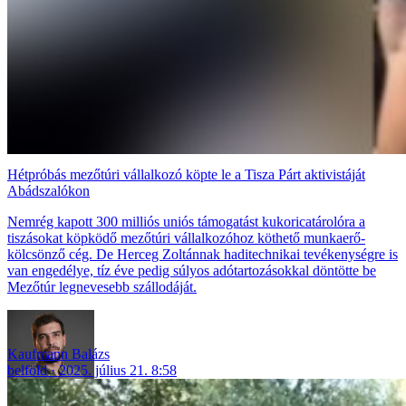
Hétpróbás mezőtúri vállalkozó köpte le a Tisza Párt aktivistáját
Abádszalókon
Nemrég kapott 300 milliós uniós támogatást kukoricatárolóra a
tiszásokat köpködő mezőtúri vállalkozóhoz köthető munkaerő-
kölcsönző cég. De Herceg Zoltánnak haditechnikai tevékenységre is
van engedélye, tíz éve pedig súlyos adótartozásokkal döntötte be
Mezőtúr legnevesebb szállodáját.
Kaufmann Balázs
belföld
2025. július 21. 8:58