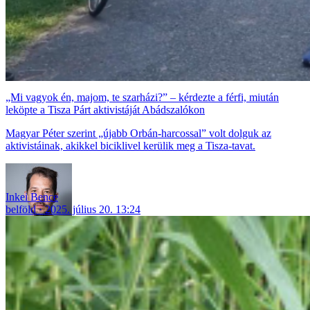
„Mi vagyok én, majom, te szarházi?” – kérdezte a férfi, miután
leköpte a Tisza Párt aktivistáját Abádszalókon
Magyar Péter szerint „újabb Orbán-harcossal” volt dolguk az
aktivistáinak, akikkel biciklivel kerülik meg a Tisza-tavat.
Inkei Bence
belföld
2025. július 20. 13:24