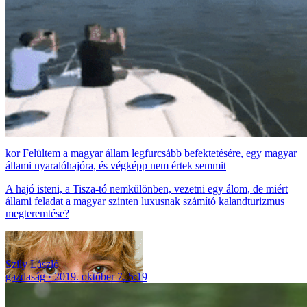
Felültem a magyar állam legfurcsább befektetésére, egy magyar
állami nyaralóhajóra, és végképp nem értek semmit
A hajó isteni, a Tisza-tó nemkülönben, vezetni egy álom, de miért
állami feladat a magyar szinten luxusnak számító kalandturizmus
megteremtése?
Szily László
gazdaság
2019. október 7. 5:19