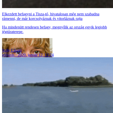
Elkezdett befagyni a Tisza-tó, hivatalosan még nem szabadna
rámenni, de már korcsolyáznak és vitorláznak rajta
Ha mindenütt rendesen befagy, megnyílik az ország egyik legjobb
jégtúraterepe.
Szily László
időjárás
2020. január 12. 12:24