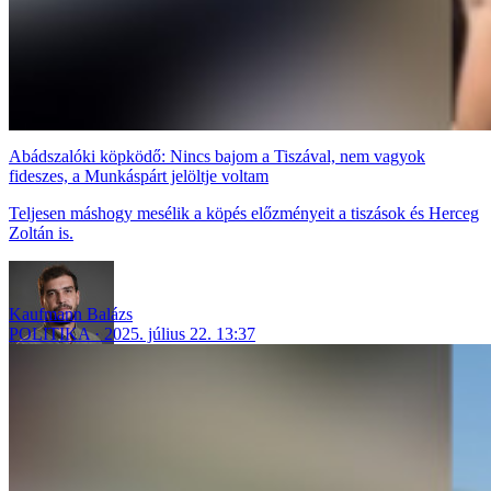
Abádszalóki köpködő: Nincs bajom a Tiszával, nem vagyok
fideszes, a Munkáspárt jelöltje voltam
Teljesen máshogy mesélik a köpés előzményeit a tiszások és Herceg
Zoltán is.
Kaufmann Balázs
POLITIKA
2025. július 22. 13:37