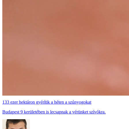
133 ezer hektáron gyérítik a héten a szúnyogokat
Budapest 9 kerületében is lecsapnak a vérünket szívókra.