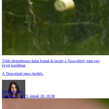
Több idegenhonos halat fogtak ki tavaly a Tisza-tóból, mint egy
évvel korábban
A Tisza-tónál nincs kerítés.
Mészáros Juli
vándorlás
2023. január 18. 10:38