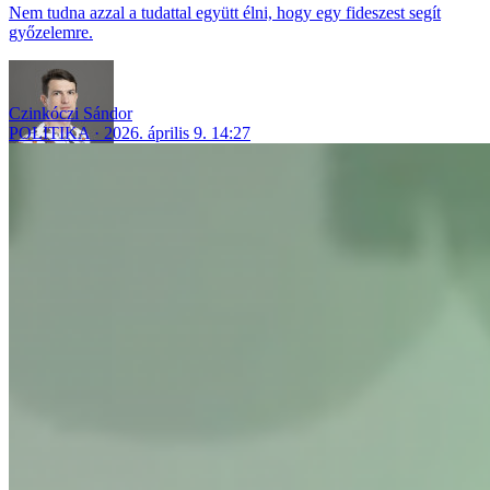
Nem tudna azzal a tudattal együtt élni, hogy egy fideszest segít
győzelemre.
Czinkóczi Sándor
POLITIKA
2026. április 9. 14:27