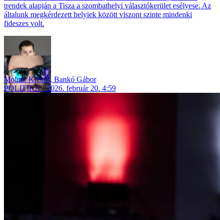
trendek alapján a Tisza a szombathelyi választókerület esélyese. Az
általunk megkérdezett helyiek között viszont szinte mindenki
fideszes volt.
Molnár Kristóf
,
Bankó Gábor
POLITIKA
2026. február 20. 4:59