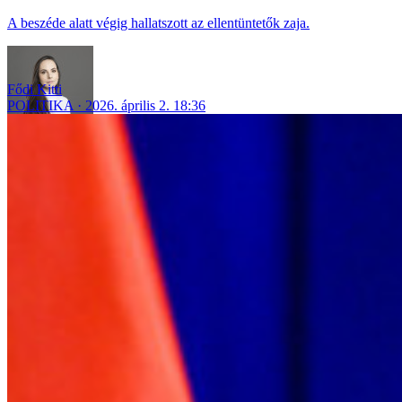
A beszéde alatt végig hallatszott az ellentüntetők zaja.
Fődi Kitti
POLITIKA
2026. április 2. 18:36