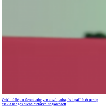
Orbán fellépett Szombathelyen a színpadra, és legalább öt percig
csak a hangos ellentüntetőkkel foglalkozott