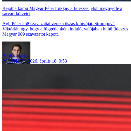
Bejött a kamu Magyar Péter trükkje, a fideszes jelölt megnyerte a
sárvári körzetet
Ágh Péter 258 szavazattal verte a tiszás kihívóját, Strompová
Viktóriát, úgy, hogy a függetlenként induló, valójában hithű fideszes
Magyar 909 szavazatot kapott.
Benics Márk
POLITIKA
2026. április 18. 9:53