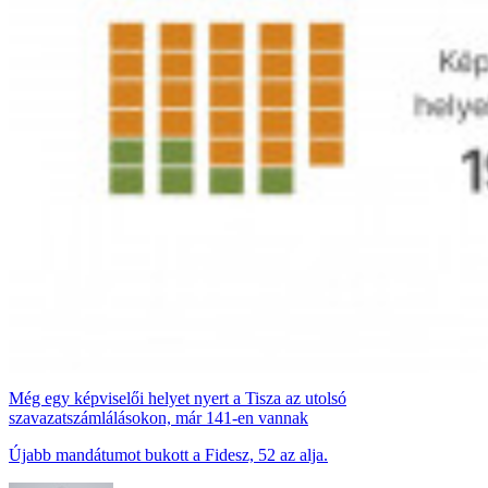
Még egy képviselői helyet nyert a Tisza az utolsó
szavazatszámlálásokon, már 141-en vannak
Újabb mandátumot bukott a Fidesz, 52 az alja.