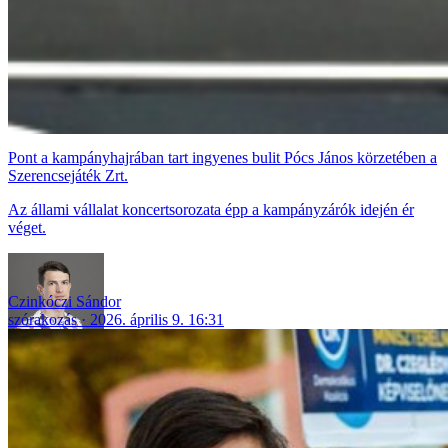
Pont a kampányhajrában tart ingyenes bulit Pócs János körzetében a
Szerencsejáték Zrt.
Az állami vállalat koncertsorozata épp a kampányzárók idején ér
véget.
Czinkóczi Sándor
szórakozás
2026. április 9. 16:31