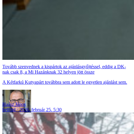
Tovább szenvednek a kispártok az ajánlásgyűjtéssel, eddig a DK-
nak csak 8, a Mi Hazánknak 32 helyen jött össze
A Kétfarkú Kutyapárt továbbra sem adott le egyetlen ajánlást sem.
Haász János
belföld
2026. február 25. 5:30