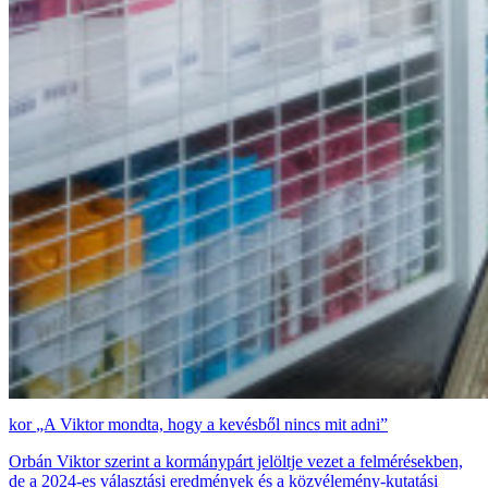
„A Viktor mondta, hogy a kevésből nincs mit adni”
Orbán Viktor szerint a kormánypárt jelöltje vezet a felmérésekben,
de a 2024-es választási eredmények és a közvélemény-kutatási