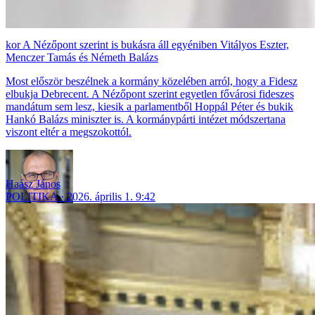
A Nézőpont szerint is bukásra áll egyéniben Vitályos Eszter,
Menczer Tamás és Németh Balázs
Most először beszélnek a kormány közelében arról, hogy a Fidesz
elbukja Debrecent. A Nézőpont szerint egyetlen fővárosi fideszes
mandátum sem lesz, kiesik a parlamentből Hoppál Péter és bukik
Hankó Balázs miniszter is. A kormánypárti intézet módszertana
viszont eltér a megszokottól.
Haász János
POLITIKA
2026. április 1. 9:42