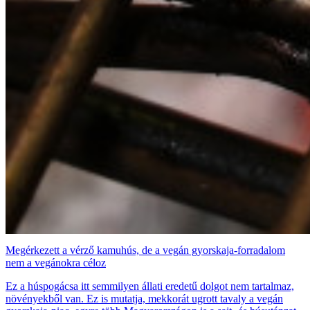
Megérkezett a vérző kamuhús, de a vegán gyorskaja-forradalom
nem a vegánokra céloz
Ez a húspogácsa itt semmilyen állati eredetű dolgot nem tartalmaz,
növényekből van. Ez is mutatja, mekkorát ugrott tavaly a vegán