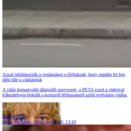
Azzal reklámozzák a vegánságot a férfiaknak, hogy mindig fel fog
állni tőle a cukkinijuk
A világ legnagyobb állatvédő szervezete, a PETA ezzel a videóval
kőkeményen beleállt a korszerű férfiasságról szóló nyilvános vitába.
Szily László
idióta rekordok
2019. január 29. 13:10