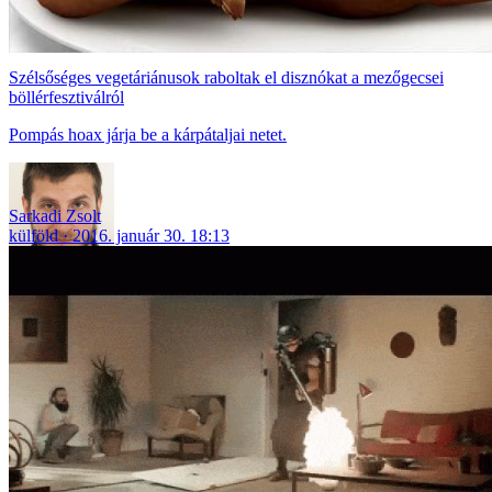
Szélsőséges vegetáriánusok raboltak el disznókat a mezőgecsei
böllérfesztiválról
Pompás hoax járja be a kárpátaljai netet.
Sarkadi Zsolt
külföld
2016. január 30. 18:13