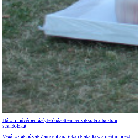
Három művérben ázó, lefóliázott ember sokkolta a balatoni
strandolókat
Vegánok akcióztak Zamárdiban. Sokan kiakadtak, amiért mindezt