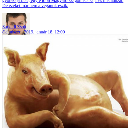
gyorskaja-piac, egyre több Magyarországon is a sajt- és húsutánzat.
De ezeket már nem a vegánok eszik.
Sarkadi Zsolt
élelmiszer
2019. január 18. 12:00