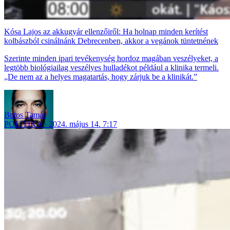
Kósa Lajos az akkugyár ellenzőiről: Ha holnap minden kerítést
kolbászból csinálnánk Debrecenben, akkor a vegánok tüntetnének
Szerinte minden ipari tevékenység hordoz magában veszélyeket, a
legtöbb biológiailag veszélyes hulladékot például a klinika termeli.
„De nem az a helyes magatartás, hogy zárjuk be a klinikát.”
Botos Tamás
POLITIKA
2024. május 14. 7:17