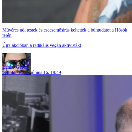
Művéres női testek és csecsemősírás keltették a bűntudatot a Hősök
terén
Újra akcióban a radikális vegán aktivisták!
Bankó Gábor
belföld
2024. június 16. 18:49