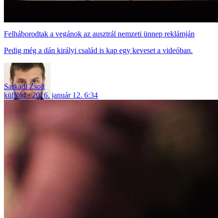
Felháborodtak a vegánok az ausztrál nemzeti ünnep reklámján
Pedig még a dán királyi család is kap egy keveset a videóban.
Sarkadi Zsolt
külföld
2016. január 12. 6:34