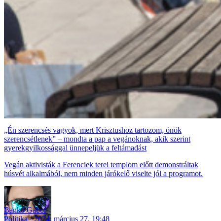
„Én szerencsés vagyok, mert Krisztushoz tartozom, önök
szerencsétlenek” – mondta a pap a vegánoknak, akik szerint
gyerekgyilkossággal ünnepeljük a feltámadást
Vegán aktivisták a Ferenciek terei templom előtt demonstráltak
húsvét alkalmából, nem minden járókelő viselte jól a programot.
Bankó Gábor
Politika
2024. március 27. 19:48