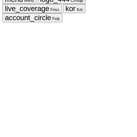
Menü
Címlap
Friss
Kör
Fiók