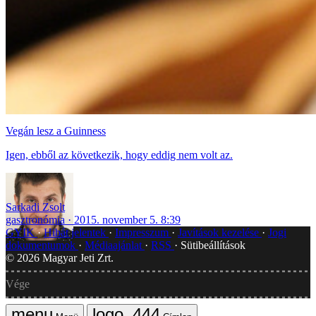
Vegán lesz a Guinness
Igen, ebből az következik, hogy eddig nem volt az.
Sarkadi Zsolt
gasztronómia
2015. november 5. 8:39
GYIK
Hibát jelentek
Impresszum
Javítások kezelése
Jogi
dokumentumok
Médiaajánlat
RSS
Sütibeállítások
©
2026
Magyar Jeti Zrt.
Vége