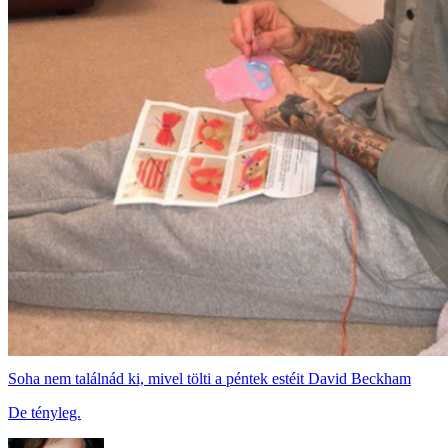
Soha nem találnád ki, mivel tölti a péntek estéit David Beckham
De tényleg.