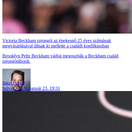
Victoria Beckham rajongói az énekesnő 25 éves számának
megvásárlásával állnak ki mellette a családi konfliktusban
Brooklyn Peltz Beckham vádjai megosztják a Beckham család
rajongótáborát.
Inkei Bence
bulvár
2026. január 23. 19:31