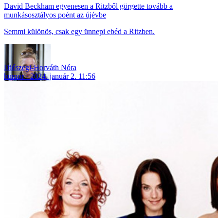
David Beckham egyenesen a Ritzből görgette tovább a
munkásosztályos poént az újévbe
Semmi különös, csak egy ünnepi ebéd a Ritzben.
Diószegi-Horváth Nóra
humor
2024. január 2. 11:56