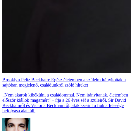
Brooklyn Peltz Beckham: Egész életemben a szüleim irányították a
sajtóban megjelenő, családunkról szóló híreket
„Nem akarok kibékülni a családommal. Nem irányítanak, életemben
először kiállok magamért” – írja a 26 éves séf a szüleiről, Sir David
Beckhamről és Victoria Beckhamről, akik szerint a fiuk a felesége
befolyása alatt áll.