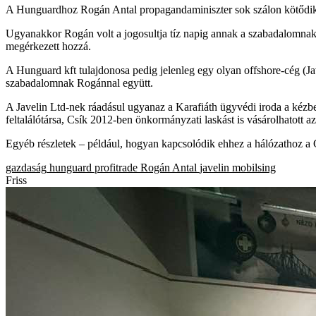
A Hunguardhoz Rogán Antal propagandaminiszter sok szálon kötődik, 
Ugyanakkor Rogán volt a jogosultja tíz napig annak a szabadalomnak,
megérkezett hozzá.
A Hunguard kft tulajdonosa pedig jelenleg egy olyan offshore-cég (Jav
szabadalomnak Rogánnal együtt.
A Javelin Ltd-nek ráadásul ugyanaz a Karafiáth ügyvédi iroda a kézb
feltalálótársa, Csík 2012-ben önkormányzati laskást is vásárolhatott az 
Egyéb részletek – például, hogyan kapcsolódik ehhez a hálózathoz a
gazdaság
hunguard
profitrade
Rogán Antal
javelin
mobilsing
Friss