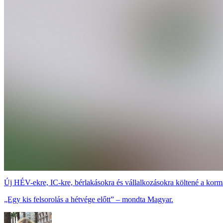
Új HÉV-ekre, IC-kre, bérlakásokra és vállalkozásokra költené a korm
„Egy kis felsorolás a hétvége előtt” – mondta Magyar.