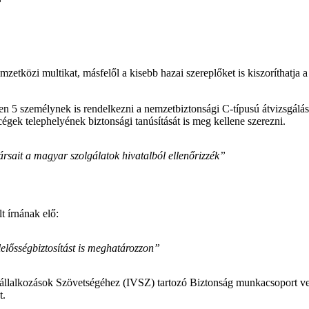
”
 nemzetközi multikat, másfelől a kisebb hazai szereplőket is kiszoríthat
en 5 személynek is rendelkezni a nemzetbiztonsági C-típusú átvizsgálás
égek telephelyének biztonsági tanúsítását is meg kellene szerezni.
rsait a magyar szolgálatok hivatalból ellenőrizzék”
t írnának elő:
lelősségbiztosítást is meghatározzon”
llalkozások Szövetségéhez (IVSZ) tartozó Biztonság munkacsoport vezető
t.