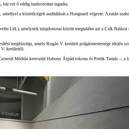
bár ezt ő eddig határozottan tagadta.
 amellyel a közműcégek auditálását a Hunguard végezte. Azután szabadu
elin Ltd.), amelynek tulajdonosai között megtalálni azt a Csík Balázst é
esítési megbízottja, amely Rogán V. kerületi polgármestersége idején 
V. kerülettől.
 Generál Médián keresztül Habony Árpád rokona és Portik Tamás –, a l