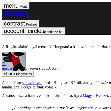
Menü
Kinézet
Jelentkezz be!
A Rogán-találmánnyal menetelő Hunguard a bankszektorban hízhat t
Tbg
gazdaság
2016. augusztus 13. 6:14
Megosztás
A napokban
sok szó esett
arról a Hunguard Kft-ről, amely több száz m
mintha erre a cégre találták volna ki.
A zsíros kasza a bankszektorban folytatódhat,
írja a Magyar Nemzet
,
„A pénzügyi intézményekre, biztosítókra, befektetési vállalkozá