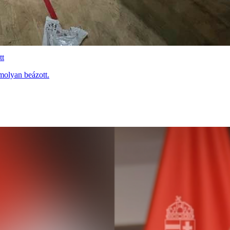
tt
molyan beázott.