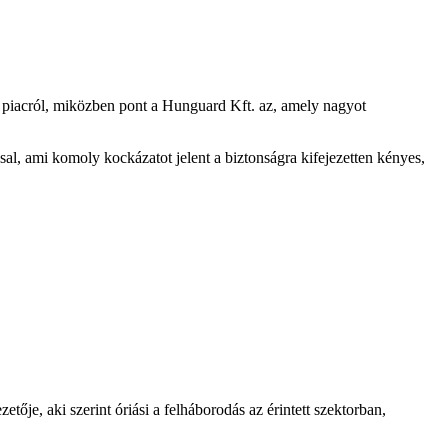
ja a piacról, miközben pont a Hunguard Kft. az, amely nagyot
sal, ami komoly kockázatot jelent a biztonságra kifejezetten kényes,
je, aki szerint óriási a felháborodás az érintett szektorban,