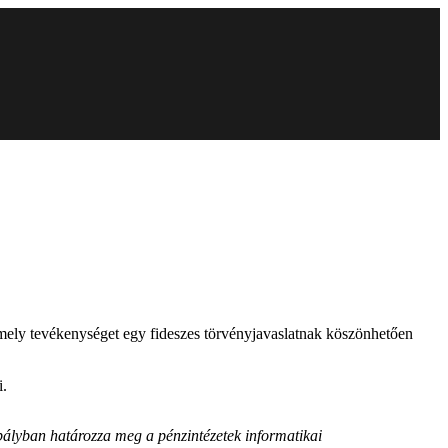
 amely tevékenységet egy fideszes törvényjavaslatnak köszönhetően
i.
zabályban határozza meg a pénzintézetek informatikai