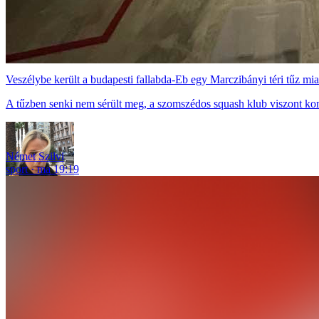
Veszélybe került a budapesti fallabda-Eb egy Marczibányi téri tűz mia
A tűzben senki nem sérült meg, a szomszédos squash klub viszont ko
Német Szilvi
sport
ma 19:19