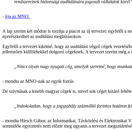
rendszereinek biztonsági auditálására jogosult vállalatok körét
-
írja az MNO.
A lap szerint két módon is torzítja a piacot az új tervezet: egyfelől a
nyerészkedhet az auditálási megbízásokon.
Egyfelől a tervezet kikötné, hogy az auditálást végző cégek vezetéséb
jellemzően külföldiekkel dolgozó cégeknek. A tervezet szerint még a c
„Nincs olyan nagy nyugati cég, amelyik szeretné, hogy munkatá
- mondta az MNO-nak az egyik forrás.
De szívnának a kisebb magyar cégek is, mivel sok céget kizáró feltétel
„Indokolatlan, hogy a jogszabály százmillió forintos határon fe
- mondta Hirsch Gábor, az Informatikai, Távközlési és Elektronikai Vá
semmiféle egyeztetés nem előzte meg ugyanis a tervezet megszületésé