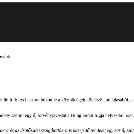
ovább
illió forintos hasznot húzott le a közműcégek kötelező auditálásából,
 amely szerint egy új törvényjavaslat a Hunguardot fogja helyzetbe hozn
sokra és az árutőzsdei szolgáltatókra is kiterjedő rendelet egy sor új s