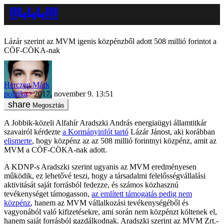
Lázár szerint az MVM igenis közpénzből adott 508 millió forintot a
CÖF-CÖKA-nak
Herczeg Márk
politika
2017. november 9. 13:51
Megosztás
A Jobbik-közeli Alfahír Aradszki András energiaügyi államtitkár
szavairól kérdezte
a Kormányinfót tartó
Lázár Jánost, aki korábban
elismerte
, hogy közpénz az az 508 millió forintnyi közpénz, amit az
MVM a CÖF-CÖKA-nak adott.
A KDNP-s Aradszki szerint ugyanis az MVM eredményesen
működik, ez lehetővé teszi, hogy a társadalmi felelősségvállalási
aktivitását saját forrásból fedezze, és számos közhasznú
tevékenységet támogasson,
az említett támogatás pedig nem
közpénz
, hanem az MVM vállalkozási tevékenységéből és
vagyonából való kifizetésekre, ami során nem közpénzt költenek el,
hanem saját forrásból gazdálkodnak. Aradszki szerint az MVM Zrt.-