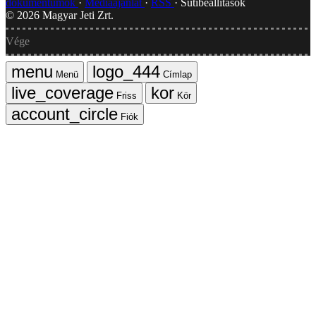
dokumentumok
Médiaajánlat
RSS
Sütibeállítások
©
2026
Magyar Jeti Zrt.
Vége
Menü
Címlap
Friss
Kör
Fiók