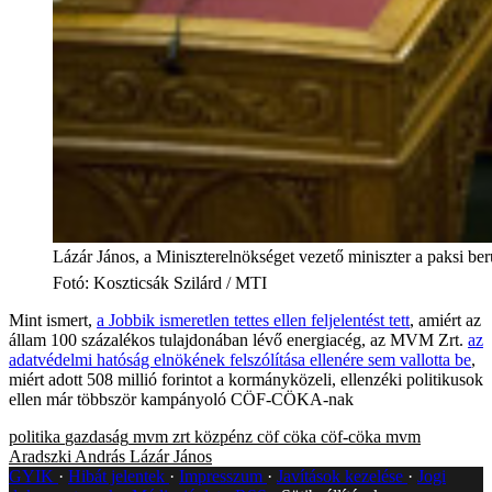
Lázár János, a Miniszterelnökséget vezető miniszter a paksi be
Fotó
:
Koszticsák Szilárd / MTI
Mint ismert,
a Jobbik ismeretlen tettes ellen feljelentést tett
, amiért az
állam 100 százalékos tulajdonában lévő energiacég, az MVM Zrt.
az
adatvédelmi hatóság elnökének felszólítása ellenére sem vallotta be
,
miért adott 508 millió forintot a kormányközeli, ellenzéki politikusok
ellen már többször kampányoló CÖF-CÖKA-nak
politika
gazdaság
mvm zrt
közpénz
cöf
cöka
cöf-cöka
mvm
Aradszki András
Lázár János
GYIK
Hibát jelentek
Impresszum
Javítások kezelése
Jogi