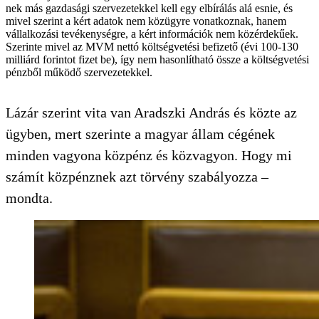
nek más gazdasági szervezetekkel kell egy elbírálás alá esnie, és
mivel szerint a kért adatok nem közügyre vonatkoznak, hanem
vállalkozási tevékenységre, a kért információk nem közérdekűek.
Szerinte mivel az MVM nettó költségvetési befizető (évi 100-130
milliárd forintot fizet be), így nem hasonlítható össze a költségvetési
pénzből működő szervezetekkel.
Lázár szerint vita van Aradszki András és közte az
ügyben, mert szerinte a magyar állam cégének
minden vagyona közpénz és közvagyon. Hogy mi
számít közpénznek azt törvény szabályozza –
mondta.