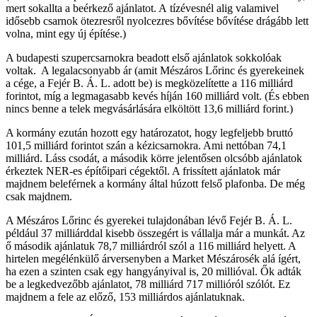
mert sokallta a beérkező ajánlatot. A tízévesnél alig valamivel
idősebb csarnok ötezresről nyolcezres bővítése bővítése drágább lett
volna, mint egy új építése.)
A budapesti szupercsarnokra beadott első ajánlatok sokkolóak
voltak. A legalacsonyabb ár (amit Mészáros Lőrinc és gyerekeinek
a cége, a Fejér B. Á. L. adott be) is megközelítette a 116 milliárd
forintot, míg a legmagasabb kevés híján 160 milliárd volt. (És ebben
nincs benne a telek megvásárlására elköltött 13,6 milliárd forint.)
A kormány ezután hozott egy határozatot, hogy legfeljebb bruttó
101,5 milliárd forintot szán a kézicsarnokra. Ami nettóban 74,1
milliárd. Láss csodát, a második körre jelentősen olcsóbb ajánlatok
érkeztek NER-es építőipari cégektől. A frissített ajánlatok már
majdnem beleférnek a kormány által húzott felső plafonba. De még
csak majdnem.
A Mészáros Lőrinc és gyerekei tulajdonában lévő Fejér B. Á. L.
például 37 milliárddal kisebb összegért is vállalja már a munkát. Az
ő második ajánlatuk 78,7 milliárdról szól a 116 milliárd helyett. A
hirtelen megélénkülő árversenyben a Market Mészárosék alá ígért,
ha ezen a szinten csak egy hangyányival is, 20 millióval. Ők adták
be a legkedvezőbb ajánlatot, 78 milliárd 717 millióról szólót. Ez
majdnem a fele az előző, 153 milliárdos ajánlatuknak.