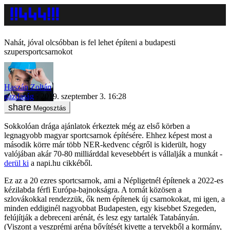
Nahát, jóval olcsóbban is fel lehet építeni a budapesti
szupersportcsarnokot
Haszán Zoltán
gazdaság
2019. szeptember 3. 16:28
Megosztás
Sokkolóan drága ajánlatok érkeztek még az első körben a
legnagyobb magyar sportcsarnok építésére. Ehhez képest most a
második körre már több NER-kedvenc cégről is kiderült, hogy
valójában akár 70-80 milliárddal kevesebbért is vállalják a munkát -
derül ki
a napi.hu cikkéből.
Ez az a 20 ezres sportcsarnok, ami a Népligetnél építenek a 2022-es
kézilabda férfi Európa-bajnokságra. A tornát közösen a
szlovákokkal rendezzük, ők nem építenek új csarnokokat, mi igen, a
minden eddiginél nagyobbat Budapesten, egy kisebbet Szegeden,
felújítják a debreceni arénát, és lesz egy tartalék Tatabányán.
(Viszont a veszprémi aréna bővítését kivette a tervekből a kormány,