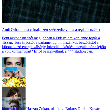
Amit Orbán most csinál, azért szétszedte volna a régi ellenzéket
Pont akkor esik szét még jobban a Fidesz, amikor lenne fogás a
Tiszán. Tusványostól a parlamentig, mi hazánkos beszólástól a
kibontakozó energiaválságig húzódik a kérdés: megállt már a lejtőn
a volt kormánypárt? Erről beszélgettünk a 444 stúdiójában.
Herczeg Márk
,
Haszán Zoltán
,
plankog
,
Bokros Dorka
,
Kovács