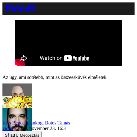
Az ügy, ami sötétebb, mint az összeesküvés-elméletek
Kiss Bence
,
plankog
,
Botos Tamás
video
2019. november 23. 16:31
Megosztás