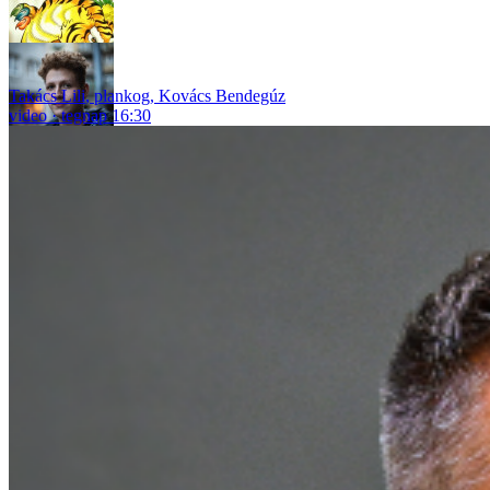
Takács Lili
,
plankog
,
Kovács Bendegúz
video
tegnap 16:30