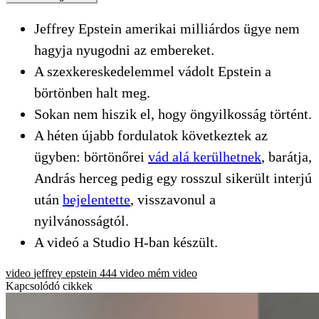
Jeffrey Epstein amerikai milliárdos ügye nem
hagyja nyugodni az embereket.
A szexkereskedelemmel vádolt Epstein a
börtönben halt meg.
Sokan nem hiszik el, hogy öngyilkosság történt.
A héten újabb fordulatok következtek az
ügyben: börtönőrei
vád alá kerülhetnek
, barátja,
András herceg pedig egy rosszul sikerült interjú
után
bejelentette
, visszavonul a
nyilvánosságtól.
A videó a Studio H-ban készült.
video
jeffrey epstein
444 video
mém
video
Kapcsolódó cikkek