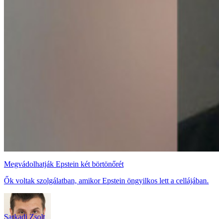
Megvádolhatják Epstein két börtönőrét
Ők voltak szolgálatban, amikor Epstein öngyilkos lett a cellájában.
Sarkadi Zsolt