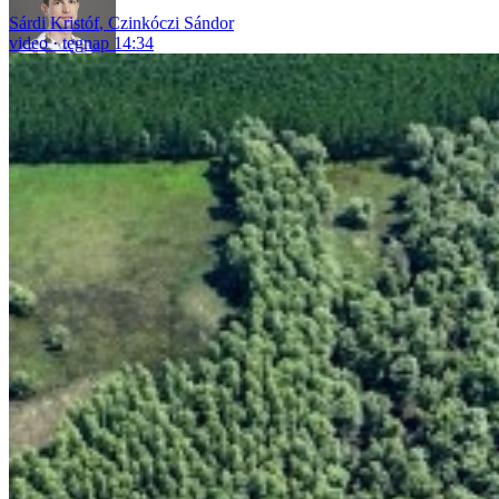
Sárdi Kristóf
,
Czinkóczi Sándor
video
tegnap 14:34