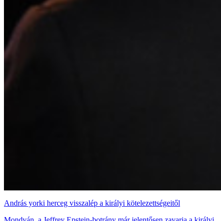
András yorki herceg visszalép a királyi kötelezettségeitől
Mondván, a Jeffrey Epstein-botrány már jelentősen zavarja a királyi