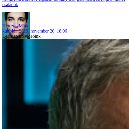
családot.
Herczeg Márk
külföld
2019. november 20. 18:06
Legfrissebb videóink