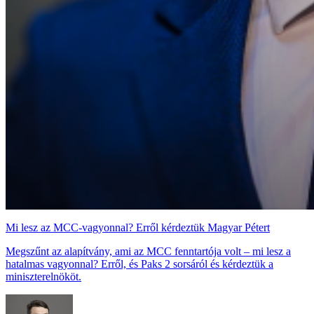
Mi lesz az MCC-vagyonnal? Erről kérdeztük Magyar Pétert
Megszűnt az alapítvány, ami az MCC fenntartója volt – mi lesz a
hatalmas vagyonnal? Erről, és Paks 2 sorsáról és kérdeztük a
miniszterelnököt.