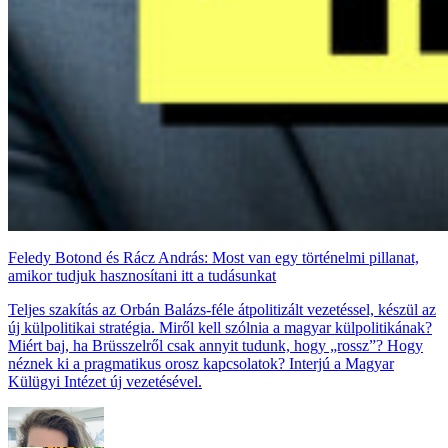
Feledy Botond és Rácz András: Most van egy történelmi pillanat,
amikor tudjuk hasznosítani itt a tudásunkat
Teljes szakítás az Orbán Balázs-féle átpolitizált vezetéssel, készül az
új külpolitikai stratégia. Miről kell szólnia a magyar külpolitikának?
Miért baj, ha Brüsszelről csak annyit tudunk, hogy „rossz”? Hogy
néznek ki a pragmatikus orosz kapcsolatok? Interjú a Magyar
Külügyi Intézet új vezetésével.