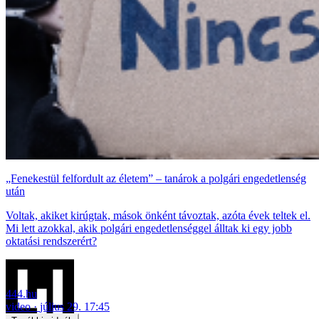
„Fenekestül felfordult az életem” – tanárok a polgári engedetlenség
után
Voltak, akiket kirúgtak, mások önként távoztak, azóta évek teltek el.
Mi lett azokkal, akik polgári engedetlenséggel álltak ki egy jobb
oktatási rendszerért?
444.hu
video
július 29. 17:45