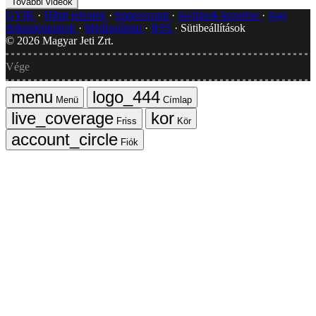
További videók
GYIK
Hibát jelentek
Impresszum
Javítások kezelése
Jogi
dokumentumok
Médiaajánlat
RSS
Sütibeállítások
©
2026
Magyar Jeti Zrt.
Vége
Menü
Címlap
Friss
Kör
Fiók