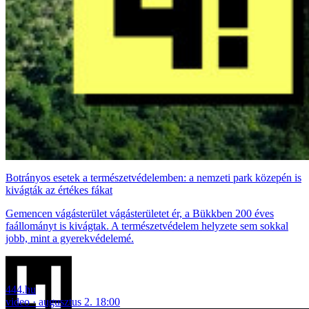
Botrányos esetek a természetvédelemben: a nemzeti park közepén is
kivágták az értékes fákat
Gemencen vágásterület vágásterületet ér, a Bükkben 200 éves
faállományt is kivágtak. A természetvédelem helyzete sem sokkal
jobb, mint a gyerekvédelemé.
444.hu
video
augusztus 2. 18:00