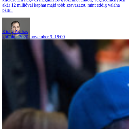
akár 12 millióval kaphat majd több szavazatot, mint eddig valaha
bárki.
Király András
külföld
2020. november 9. 18:00