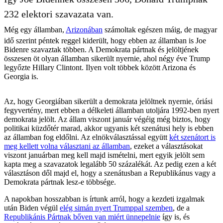
232 elektori szavazata van.
Még egy államban,
Arizonában
számoltak egészen máig, de magyar
idő szerint péntek reggel kiderült, hogy ebben az államban is Joe
Bidenre szavaztak többen. A Demokrata pártnak és jelöltjének
összesen öt olyan államban sikerült nyernie, ahol négy éve Trump
legyőzte Hillary Clintont. Ilyen volt többek között Arizona és
Georgia is.
Az, hogy Georgiában sikerült a demokrata jelöltnek nyernie, óriási
fegyvertény, mert ebben a délkeleti államban utoljára 1992-ben nyert
demokrata jelölt. Az állam viszont január végéig még biztos, hogy
politikai küzdőtér marad, akkor ugyanis két szenátusi hely is ebben
az államban fog eldőlni. Az elnökválasztással együtt
két szenátort is
meg kellett volna választani az államban
, ezeket a választásokat
viszont januárban meg kell majd ismételni, mert egyik jelölt sem
kapta meg a szavazatok legalább 50 százalékát. Az pedig ezen a két
választáson dől majd el, hogy a szenátusban a Republikánus vagy a
Demokrata pártnak lesz-e többsége.
A napokban hosszabban is írtunk arról, hogy a kezdeti izgalmak
után Biden végül
elég simán nyert Trumppal szemben
, de a
Republikánis Pártnak bőven van miért ünnepelnie
így is, és