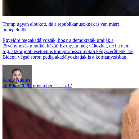
Trump ugyan elbukott, de a republikánusoknak is van miért
ünnepelniük
Egyelőre megakadályozták, hogy a demokraták uralják a
törvényhozás mindkét házát. Ez ugyan még változhat, de ha nem
fog, akkor jobb esetben is kompromisszumokra kényszeríthetik Joe
Bident, végső soron pedig akadályozhatják is a kormányzásban.
Király András
külföld
2020. november 11. 15:12