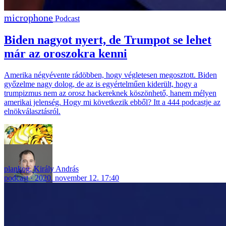
Podcast
Biden nagyot nyert, de Trumpot se lehet
már az oroszokra kenni
Amerika négyévente rádöbben, hogy végletesen megosztott. Biden
győzelme nagy dolog, de az is egyértelműen kiderült, hogy a
trumpizmus nem az orosz hackereknek köszönhető, hanem mélyen
amerikai jelenség. Hogy mi következik ebből? Itt a 444 podcastje az
elnökválasztásról.
plankog
,
Király András
podcast
2020. november 12. 17:40