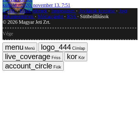
külföld
2020. november 13. 7:51
GYIK
Hibát jelentek
Impresszum
Javítások kezelése
Jogi
dokumentumok
Médiaajánlat
RSS
Sütibeállítások
©
2026
Magyar Jeti Zrt.
Vége
Menü
Címlap
Friss
Kör
Fiók