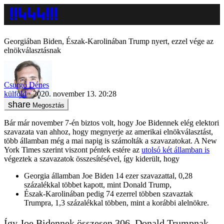
Georgiában Biden, Észak-Karolinában Trump nyert, ezzel vége az
elnökválasztásnak
Csurgó Dénes
külföld
2020. november 13. 20:28
Megosztás
Bár már november 7-én biztos volt, hogy Joe Bidennek elég elektori
szavazata van ahhoz, hogy megnyerje az amerikai elnökválasztást,
több államban még a mai napig is számolták a szavazatokat. A New
York Times szerint viszont péntek estére az
utolsó két államban is
végeztek a szavazatok összesítésével, így kiderült, hogy
Georgia államban Joe Biden 14 ezer szavazattal, 0,28
százalékkal többet kapott, mint Donald Trump,
Észak-Karolinában pedig 74 ezerrel többen szavaztak
Trumpra, 1,3 százalékkal többen, mint a korábbi alelnökre.
Így Joe Bidennek összesen 306, Donald Trumpnak