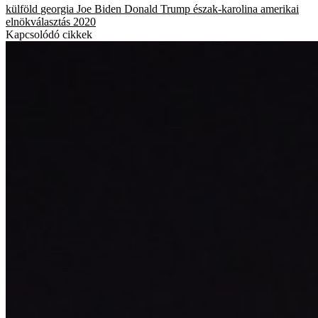
külföld
georgia
Joe Biden
Donald Trump
észak-karolina
amerikai
elnökválasztás 2020
Kapcsolódó cikkek