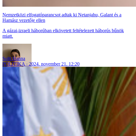
Nemzetközi elfogatóparancsot adtak ki Netanjahu, Galant és a
Hamász vezetője ellen
A gázai-izraeli háborúban elkövetett feltételezett háborús bűnök
miatt.
Solti Hanna
POLITIKA
2024. november 21. 12:20