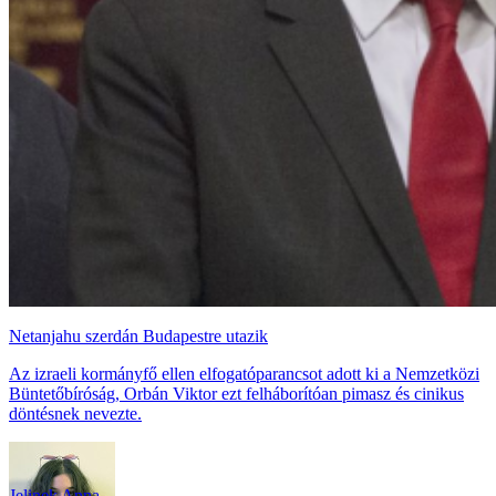
Netanjahu szerdán Budapestre utazik
Az izraeli kormányfő ellen elfogatóparancsot adott ki a Nemzetközi
Büntetőbíróság, Orbán Viktor ezt felháborítóan pimasz és cinikus
döntésnek nevezte.
Jelinek Anna