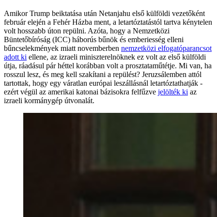
Amikor Trump beiktatása után Netanjahu első külföldi vezetőként
február elején a Fehér Házba ment, a letartóztatástól tartva kénytelen
volt hosszabb úton repülni. Azóta, hogy a Nemzetközi
Büntetőbíróság (ICC) háborús bűnök és emberiesség elleni
bűncselekmények miatt novemberben
nemzetközi elfogatóparancsot
adott ki
ellene, az izraeli miniszterelnöknek ez volt az első külföldi
útja, ráadásul pár héttel korábban volt a prosztataműtétje. Mi van, ha
rosszul lesz, és meg kell szakítani a repülést? Jeruzsálemben attól
tartottak, hogy egy váratlan európai leszállásnál letartóztathatják -
ezért végül az amerikai katonai bázisokra felfűzve
jelölték ki
az
izraeli kormánygép útvonalát.