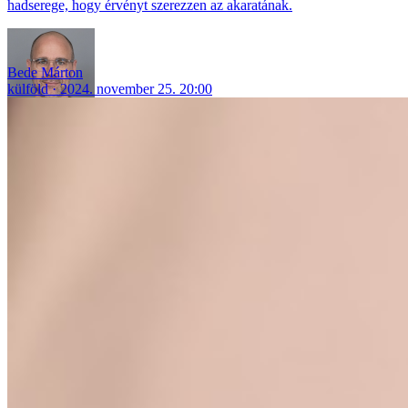
hadserege, hogy érvényt szerezzen az akaratának.
Bede Márton
külföld
2024. november 25. 20:00