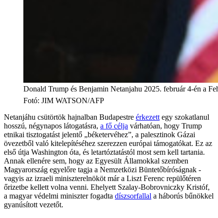
Donald Trump és Benjamin Netanjahu 2025. február 4-én a F
Fotó
:
JIM WATSON/AFP
Netanjáhu csütörtök hajnalban Budapestre
érkezett
egy szokatlanul
hosszú, négynapos látogatásra,
a fő célja
várhatóan, hogy Trump
etnikai tisztogatást jelentő „béketervéhez”, a palesztinok Gázai
övezetből való kitelepítéséhez szerezzen európai támogatókat. Ez az
első útja Washington óta, és letartóztatástól most sem kell tartania.
Annak ellenére sem, hogy az Egyesült Államokkal szemben
Magyarország egyelőre tagja a Nemzetközi Büntetőbíróságnak -
vagyis az izraeli miniszterelnököt már a Liszt Ferenc repülőtéren
őrizetbe kellett volna venni. Ehelyett Szalay-Bobrovniczky Kristóf,
a magyar védelmi miniszter fogadta
díszsorfallal
a háborús bűnökkel
gyanúsított vezetőt.