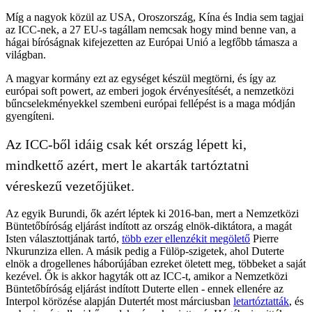
Míg a nagyok közül az USA, Oroszország, Kína és India sem tagjai
az ICC-nek, a 27 EU-s tagállam nemcsak hogy mind benne van, a
hágai bíróságnak kifejezetten az Európai Unió a legfőbb támasza a
világban.
A magyar kormány ezt az egységet készül megtörni, és így az
európai soft powert, az emberi jogok érvényesítését, a nemzetközi
bűncselekményekkel szembeni európai fellépést is a maga módján
gyengíteni.
Az ICC-ből idáig csak két ország lépett ki,
mindkettő azért, mert le akarták tartóztatni
véreskezű vezetőjüket.
Az egyik Burundi, ők azért léptek ki 2016-ban, mert a Nemzetközi
Büntetőbíróság eljárást indított az ország elnök-diktátora, a magát
Isten választottjának tartó,
több ezer ellenzékit megölető
Pierre
Nkurunziza ellen. A másik pedig a Fülöp-szigetek, ahol Duterte
elnök a drogellenes háborújában ezreket öletett meg, többeket a saját
kezével. Ők is akkor hagyták ott az ICC-t, amikor a Nemzetközi
Büntetőbíróság eljárást indított Duterte ellen - ennek ellenére az
Interpol körözése alapján Dutertét most márciusban
letartóztatták
, és