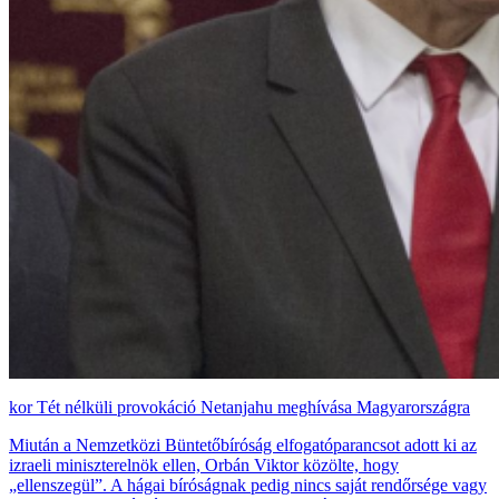
Tét nélküli provokáció Netanjahu meghívása Magyarországra
Miután a Nemzetközi Büntetőbíróság elfogatóparancsot adott ki az
izraeli miniszterelnök ellen, Orbán Viktor közölte, hogy
„ellenszegül”. A hágai bíróságnak pedig nincs saját rendőrsége vagy