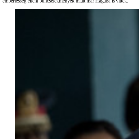
emberiesség elleni bűncselekmények miatt már Hágába is vitték.