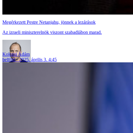
Megérkezett Pestre Netanjahu, jönnek a lezárások
Az izraeli miniszterelnök viszont szabadlábon marad.
Kolozsi Ádám
belföld
2025. április 3. 4:45