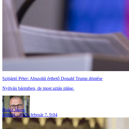
Szijjártó Péter: Abszolút érthető Donald Trump döntése
Nyilván bármiben, de most aztán pláne.
Haász János
külföld
2025. február 7. 9:04