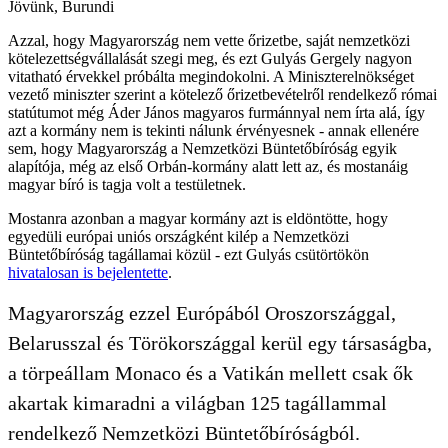
Jövünk, Burundi
Azzal, hogy Magyarország nem vette őrizetbe, saját nemzetközi
kötelezettségvállalását szegi meg, és ezt Gulyás Gergely nagyon
vitatható érvekkel próbálta megindokolni. A Miniszterelnökséget
vezető miniszter szerint a kötelező őrizetbevételről rendelkező római
statútumot még Áder János magyaros furmánnyal nem írta alá, így
azt a kormány nem is tekinti nálunk érvényesnek - annak ellenére
sem, hogy Magyarország a Nemzetközi Büntetőbíróság egyik
alapítója, még az első Orbán-kormány alatt lett az, és mostanáig
magyar bíró is tagja volt a testületnek.
Mostanra azonban a magyar kormány azt is eldöntötte, hogy
egyedüli európai uniós országként kilép a Nemzetközi
Büntetőbíróság tagállamai közül - ezt Gulyás csütörtökön
hivatalosan is bejelentette
.
Magyarország ezzel Európából Oroszországgal,
Belarusszal és Törökországgal kerül egy társaságba,
a törpeállam Monaco és a Vatikán mellett csak ők
akartak kimaradni a világban 125 tagállammal
rendelkező Nemzetközi Büntetőbíróságból.