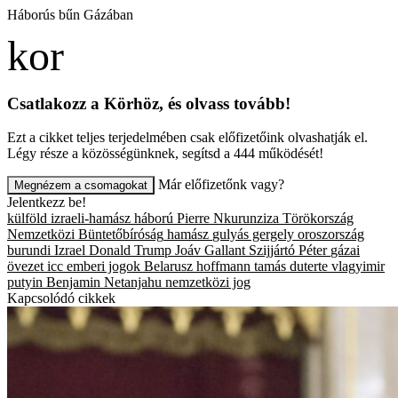
Háborús bűn Gázában
Csatlakozz a Körhöz, és olvass tovább!
Ezt a cikket teljes terjedelmében csak előfizetőink olvashatják el.
Légy része a közösségünknek, segítsd a 444 működését!
Már előfizetőnk vagy?
Megnézem a csomagokat
Jelentkezz be!
külföld
izraeli-hamász háború
Pierre Nkurunziza
Törökország
Nemzetközi Büntetőbíróság
hamász
gulyás gergely
oroszország
burundi
Izrael
Donald Trump
Joáv Gallant
Szijjártó Péter
gázai
övezet
icc
emberi jogok
Belarusz
hoffmann tamás
duterte
vlagyimir
putyin
Benjamin Netanjahu
nemzetközi jog
Kapcsolódó cikkek