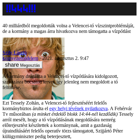
40 milliárdból megoldották volna a Velencei-tó vízszintproblémáját,
de a kormány a magas árra hivatkozva nem támogatta a vízpótlást
Szily László
környezetvédelem
2021. augusztus 2. 9:47
Megosztás
A kormány drágállta a Velencei-tó vízpótlására kidolgozott,
szavazásra bocsátott tervet, így jelenleg nem megoldott a tó
feltöltése.
Ezt Tessely Zoltán, a Velencei-tó fejlesztéséért felelős
kormánybiztos árulta el
egy helyi tévének nyilatkozva
. A Fehérvár
Tv műsorában
(a minket érdeklő blokk 14:44-nél kezdődik)
Tessely
arról mesélt, hogy a tó vízpótlásának megoldására nemrég
előterjesztést készítettek a kormánynak, amit a gazdaság
újraindításáért felelős operatív törzs támogatott, Szijjártó Péter
külügyminiszter pedig beterjesztett,