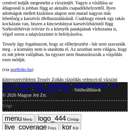
centivel tudják megemelni a vízszintjét. Vagyis a vízállása az
átlagosnál is jobban függ az aktuális csapadékhelyzettől. Ilyen
adottságok mellett kizárásos alapon sem marad nagyon más
lehetőség a karsztvíz dfelhasználásánál. Csakhogy ennek egy rakás
kockázata van, hiszen a kincsesbányai karsztvízbázistól függ
Székesfehérvár ivóvize és a környék patakjainak vízhozama is,
végső soron a talajvízszintet is befolyásolva.
Tessely úgy fogalmazott, hogy az előterjesztést - bár nem szavazták
meg - a kormány nem is utasította el. Az azonban nem világos, hogy
ez mit jelent valójában, ha egyszer nem finanszírozzák a vízpótlás
ezen módját.
(via
portfolio.hu
)
környezetvédelem
Tessely Zoltán
vízpótlás
velencei-tó
vízszint
GYIK
Hibát jelentek
Impresszum
Javítások kezelése
Jogi
dokumentumok
Médiaajánlat
RSS
Sütibeállítások
©
2026
Magyar Jeti Zrt.
Vége
Menü
Címlap
Friss
Kör