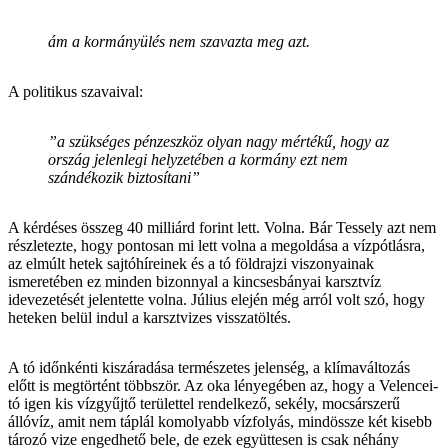
ám a kormányülés nem szavazta meg azt.
A politikus szavaival:
”a szükséges pénzeszköz olyan nagy mértékű, hogy az
ország jelenlegi helyzetében a kormány ezt nem
szándékozik biztosítani”
A kérdéses összeg 40 milliárd forint lett. Volna. Bár Tessely azt nem
részletezte, hogy pontosan mi lett volna a megoldása a vízpótlásra,
az elmúlt hetek sajtóhíreinek és a tó földrajzi viszonyainak
ismeretében ez minden bizonnyal a kincsesbányai karsztvíz
idevezetését jelentette volna. Július elején még arról volt szó, hogy
heteken belül indul a karsztvizes visszatöltés.
A tó időnkénti kiszáradása természetes jelenség, a klímaváltozás
előtt is megtörtént többször. Az oka lényegében az, hogy a Velencei-
tó igen kis vízgyűjtő területtel rendelkező, sekély, mocsárszerű
állóvíz, amit nem táplál komolyabb vízfolyás, mindössze két kisebb
tározó vize engedhető bele, de ezek együttesen is csak néhány