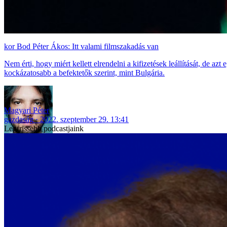
Bod Péter Ákos: Itt valami filmszakadás van
Nem érti, hogy miért kellett elrendelni a kifizetések leállítását, de 
kockázatosabb a befektetők szerint, mint Bulgária.
Magyari Péter
gazdaság
2022. szeptember 29. 13:41
Legfrissebb podcastjaink