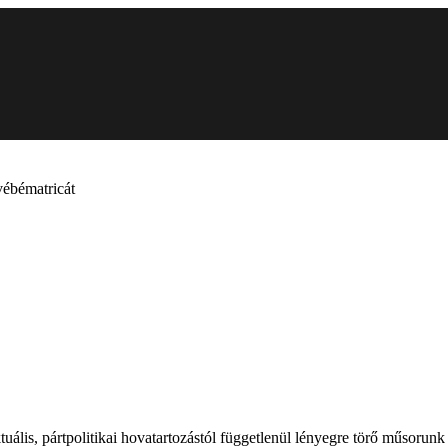
vébématricát
tuális, pártpolitikai hovatartozástól függetlenül lényegre törő műsorunk