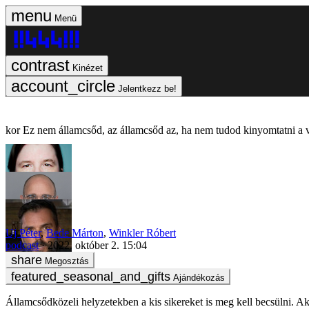
Menü
Kinézet
Jelentkezz be!
Ez nem államcsőd, az államcsőd az, ha nem tudod kinyomtatni a 
Uj Péter
,
Bede Márton
,
Winkler Róbert
podcast
2022. október 2. 15:04
Megosztás
Ajándékozás
Államcsődközeli helyzetekben a kis sikereket is meg kell becsülni. Ak