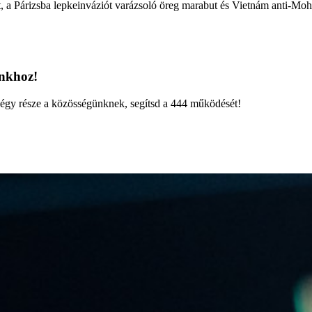
t, a Párizsba lepkeinváziót varázsoló öreg marabut és Vietnám anti-Moh
unkhoz!
Légy része a közösségünknek, segítsd a 444 működését!