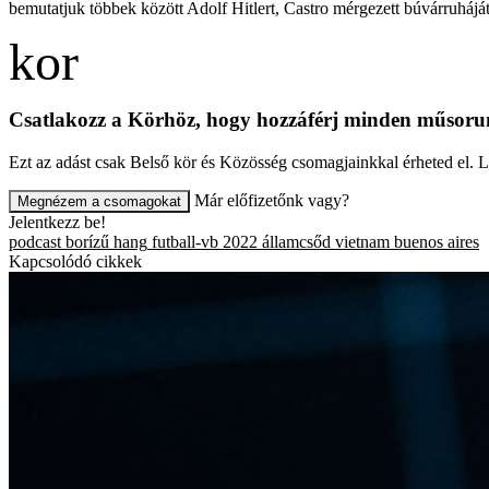
bemutatjuk többek között Adolf Hitlert, Castro mérgezett búvárruhájá
Csatlakozz a Körhöz, hogy hozzáférj minden műsor
Ezt az adást csak Belső kör és Közösség csomagjainkkal érheted el. 
Már előfizetőnk vagy?
Megnézem a csomagokat
Jelentkezz be!
podcast
borízű hang
futball-vb 2022
államcsőd
vietnam
buenos aires
Kapcsolódó cikkek