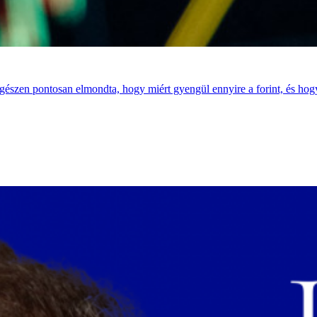
azt egészen pontosan elmondta, hogy miért gyengül ennyire a forint, és h