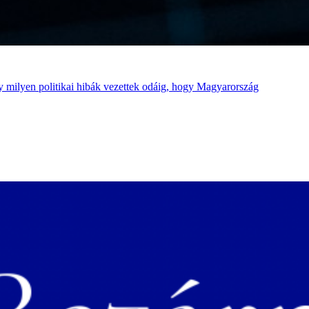
ogy milyen politikai hibák vezettek odáig, hogy Magyarország