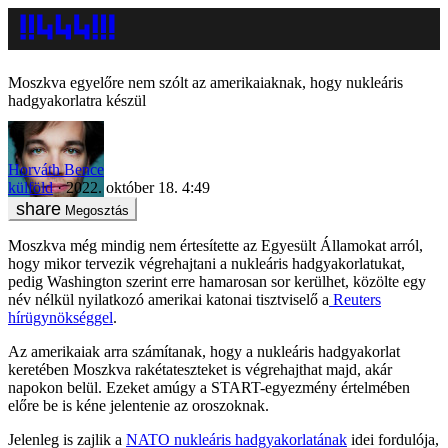
Moszkva egyelőre nem szólt az amerikaiaknak, hogy nukleáris
hadgyakorlatra készül
Horváth Bence
külföld
2022. október 18. 4:49
Megosztás
Moszkva még mindig nem értesítette az Egyesült Államokat arról,
hogy mikor tervezik végrehajtani a nukleáris hadgyakorlatukat,
pedig Washington szerint erre hamarosan sor kerülhet, közölte egy
név nélkül nyilatkozó amerikai katonai tisztviselő a
Reuters
hírügynökséggel
.
Az amerikaiak arra számítanak, hogy a nukleáris hadgyakorlat
keretében Moszkva rakétateszteket is végrehajthat majd, akár
napokon belül. Ezeket amúgy a START-egyezmény értelmében
előre be is kéne jelentenie az oroszoknak.
Jelenleg is zajlik a
NATO nukleáris hadgyakorlatának
idei fordulója,