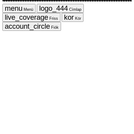
Menü
Címlap
Friss
Kör
Fiók