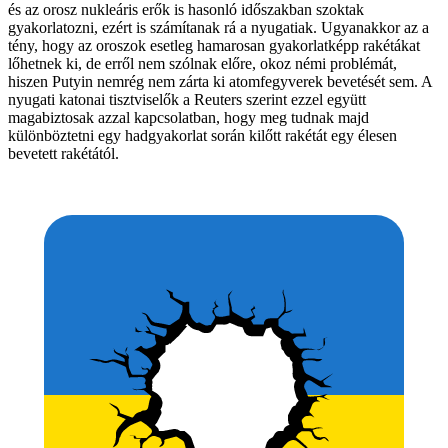
és az orosz nukleáris erők is hasonló időszakban szoktak
gyakorlatozni, ezért is számítanak rá a nyugatiak. Ugyanakkor az a
tény, hogy az oroszok esetleg hamarosan gyakorlatképp rakétákat
lőhetnek ki, de erről nem szólnak előre, okoz némi problémát,
hiszen Putyin nemrég nem zárta ki atomfegyverek bevetését sem. A
nyugati katonai tisztviselők a Reuters szerint ezzel együtt
magabiztosak azzal kapcsolatban, hogy meg tudnak majd
különböztetni egy hadgyakorlat során kilőtt rakétát egy élesen
bevetett rakétától.