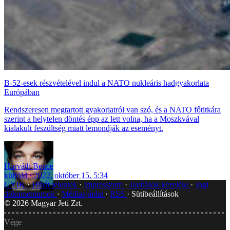
B-52-esek részvételével indul a NATO nukleáris hadgyakorlata
Európában
Rendszeresen megtartott gyakorlatról van szó, és a NATO főtitkára
szerint a helytelen döntés épp az lett volna, ha a Moszkvával
kialakult feszültség miatt lemondják az eseményt.
Horváth Bence
külföld
2022. október 15. 5:34
GYIK
Hibát jelentek
Impresszum
Javítások kezelése
Jogi
dokumentumok
Médiaajánlat
RSS
Sütibeállítások
©
2026
Magyar Jeti Zrt.
Vége