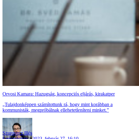
Orvosi Kamara: Hazugság, koncepciós eljárás, kirakatper
„Tulajdonképpen számítottunk rá, hogy mint korábban a
kommunisták, megpróbálnak ellehetetleníteni minket.”
Szurovecz Illés
Egészségügy
2023. február 27. 16:10