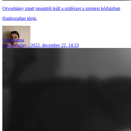
Orvoshiány miatt januártól leáll a szülészet a szentesi kórházban
Határozatlan ideig.
Solti Hanna
Egészségügy
2022. december 22. 14:33