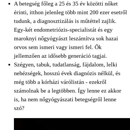
A betegség főleg a 25 és 35 év közötti nőket
érinti, itthon jelenleg több mint 200 ezer esetről
tudunk, a diagnosztizálás is műtéttel zajlik.
Egy-két endometriózis-specialistát és egy
maroknyi nőgyógyászt leszámítva sok hazai
orvos sem ismeri vagy ismeri fel. Ők
jellemzően az idősebb generáció tagjai.
Szégyen, tabuk, tudatlanság, fájdalom, lelki
nehézségek, hosszú évek diagnózis nélkül, és
még több a kórházi várólistán - ezekről
számolnak be a legtöbben. Így lenne ez akkor
is, ha nem nőgyógyászati betegségről lenne
szó?