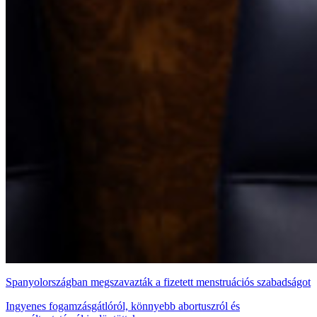
Spanyolországban megszavazták a fizetett menstruációs szabadságot
Ingyenes fogamzásgátlóról, könnyebb abortuszról és