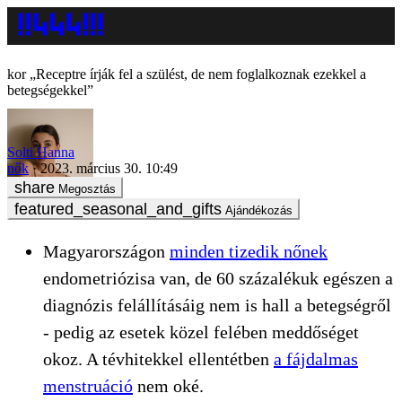
„Receptre írják fel a szülést, de nem foglalkoznak ezekkel a
betegségekkel”
Solti Hanna
nők
2023. március 30. 10:49
Megosztás
Ajándékozás
Magyarországon
minden tizedik nőnek
endometriózisa van, de 60 százalékuk egészen a
diagnózis felállításáig nem is hall a betegségről
- pedig az esetek közel felében meddőséget
okoz. A tévhitekkel ellentétben
a fájdalmas
menstruáció
nem oké.