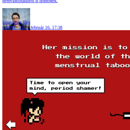
nemváltoztatásról is döntöttek.
Szurovecz Illés
külföld
2023. február 16. 17:38