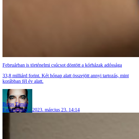
Februárban is történelmi csúcsot döntött a kórházak adóssága
33,8 milliárd forint. Két hónap alatt összejött annyi tartozás, mint
korábban fél év alatt.
Botos Tamás
Egészségügy
2023. március 23. 14:14