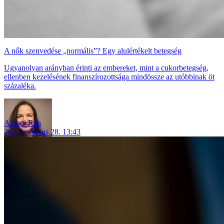
A nők szenvedése „normális”? Egy alulértékelt betegség
Ugyanolyan arányban érinti az embereket, mint a cukorbetegség,
ellenben kezelésének finanszírozottsága mindössze az utóbbinak öt
százaléka.
Antoni Rita
2021. március 28. 13:43