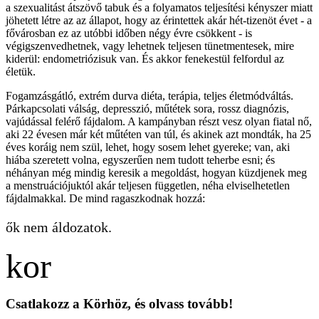
a szexualitást átszövő tabuk és a folyamatos teljesítési kényszer miatt
jöhetett létre az az állapot, hogy az érintettek akár hét-tizenöt évet - a
fővárosban ez az utóbbi időben négy évre csökkent - is
végigszenvedhetnek, vagy lehetnek teljesen tünetmentesek, mire
kiderül: endometriózisuk van. És akkor fenekestül felfordul az
életük.
Fogamzásgátló, extrém durva diéta, terápia, teljes életmódváltás.
Párkapcsolati válság, depresszió, műtétek sora, rossz diagnózis,
vajúdással felérő fájdalom. A kampányban részt vesz olyan fiatal nő,
aki 22 évesen már két műtéten van túl, és akinek azt mondták, ha 25
éves koráig nem szül, lehet, hogy sosem lehet gyereke; van, aki
hiába szeretett volna, egyszerűen nem tudott teherbe esni; és
néhányan még mindig keresik a megoldást, hogyan küzdjenek meg
a menstruációjuktól akár teljesen független, néha elviselhetetlen
fájdalmakkal. De mind ragaszkodnak hozzá:
ők nem áldozatok.
Csatlakozz a Körhöz, és olvass tovább!