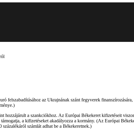
ról
 euró felszabadításához az Ukrajnának szánt fegyverek finanszírozásár
zménye.)
int hozzájárult a szankciókhoz. Az Európai Békekeret kifizetéseit visz
et támogatja, a kifizetéseket akadályozza a kormány. (Az Európai Békek
60 százalékáról számlát adhat be a Békekeretnek.)