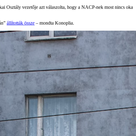
ai Osztály vezetője azt válaszolta, hogy a NACP-nek most nincs oka
ján”
állították össze
– mondta Konoplia.