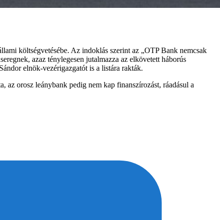
z állami költségvetésébe. Az indoklás szerint az „OTP Bank nemcsak
dseregnek, azaz ténylegesen jutalmazza az elkövetett háborús
ándor elnök-vezérigazgatót is a listára rakták.
ta, az orosz leánybank pedig nem kap finanszírozást, ráadásul a