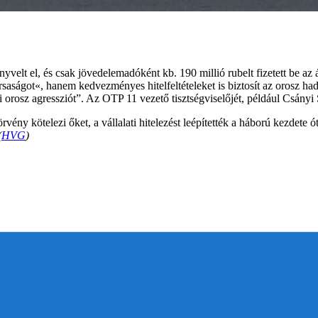
yvelt el, és csak jövedelemadóként kb. 190 millió rubelt fizetett be a
saságot«, hanem kedvezményes hitelfeltételeket is biztosít az orosz ha
orosz agressziót”. Az OTP 11 vezető tisztségviselőjét, például Csányi S
ény kötelezi őket, a vállalati hitelezést leépítették a háború kezdete ó
(
HVG
)