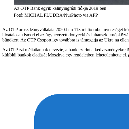
Az OTP Bank egyik kalinyingrádi fiókja 2019-ben
Fotó
:
MICHAL FLUDRA/NurPhoto via AFP
Az OTP orosz leányvállalata 2020-ban 113 millió rubel nyereséget kön
hivatalosan ismeri el az úgynevezett donyecki és luhanszki »népköztár
bűnökért. Az OTP Csoport így továbbra is támogatja az Ukrajna elleni 
Az OTP ezt méltatlannak nevezte, a bank szerint a kedvezményekre törv
külföldi bankok eladását Moszkva egy rendeletben lehetetlenítette el.