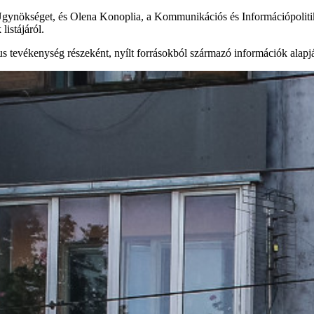
ynökséget, és Olena Konoplia, a Kommunikációs és Információpolitik
istájáról.
ikus tevékenység részeként, nyílt forrásokból származó információk alap