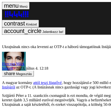
Menü
Kinézet
Jelentkezz be!
Ukrajnának nincs oka levenni az OTP-t a háború támogatóinak listájá
Herczeg Márk
háború
2023. július 4. 12:18
Megosztás
A magyar kormány
attól teszi függővé
, hogy hozzájárul-e 500 millió
listájáról
az OTP-t. (A listázásnak nincs gazdasági vagy jogi követke
Szijjártó Péter a 11. szankciós csomagnál is ezt mondta, de végül meg
keretet újabb 3,5 milliárd euróval megnöveljék. Vagyis a befizetések
Ukrajnának a saját készletéből, és ezeket visszapótolja, a költség 50-