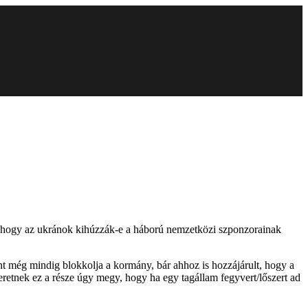
a, hogy az ukránok kihúzzák-e a háború nemzetközi szponzorainak
ont még mindig blokkolja a kormány, bár ahhoz is hozzájárult, hogy a
eretnek ez a része úgy megy, hogy ha egy tagállam fegyvert/lőszert ad