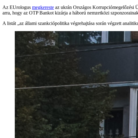
Az EUrologus
megkereste
az ukrán Országos Korrupciómegelőzési Üg
arra, hogy az OTP Bankot kizárja a háború nemzetközi szponzorainak l
A listát „az állami szankciópolitika végrehajtása során végzett analit