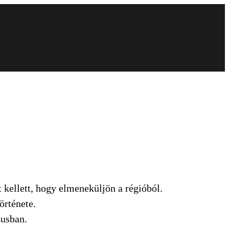
kellett, hogy elmeneküljön a régióból.
örténete.
zusban.