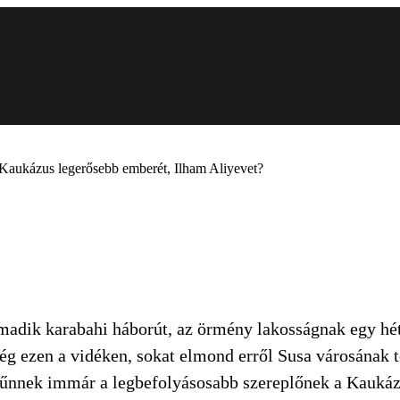
 a Kaukázus legerősebb emberét, Ilham Aliyevet?
madik karabahi háborút, az örmény lakosságnak egy hét 
ég ezen a vidéken, sokat elmond erről Susa városának t
k tűnnek immár a legbefolyásosabb szereplőnek a Kauká