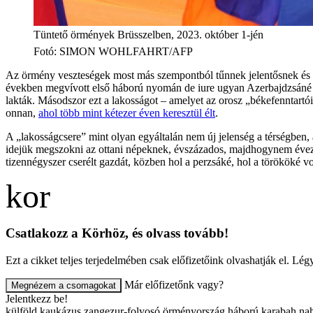
Tüntető örmények Brüsszelben, 2023. október 1-jén
Fotó
:
SIMON WOHLFAHRT/AFP
Az örmény veszteségek most más szempontból tűnnek jelentősnek és vis
években megvívott első háború nyomán de iure ugyan Azerbajdzsáné ma
lakták. Másodszor ezt a lakosságot – amelyet az orosz „békefenntartói”
onnan,
ahol több mint kétezer éven keresztül élt
.
A „lakosságcsere” mint olyan egyáltalán nem új jelenség a térségben, 
idejük megszokni az ottani népeknek, évszázados, majdhogynem évez
tizennégyszer cserélt gazdát, közben hol a perzsáké, hol a törököké vo
Csatlakozz a Körhöz, és olvass tovább!
Ezt a cikket teljes terjedelmében csak előfizetőink olvashatják el. L
Már előfizetőnk vagy?
Megnézem a csomagokat
Jelentkezz be!
külföld
kaukázus
zangezur-folyosó
örményország
háború
karabah
na