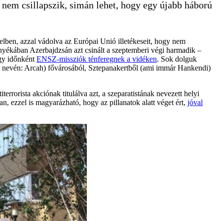
nem csillapszik, simán lehet, hogy egy újabb háború
zelben, azzal vádolva az Európai Unió illetékeseit, hogy nem
nyékában Azerbajdzsán azt csinált a szeptemberi végi harmadik –
ogy időnként
ENSZ-missziók ténferegnek a vidéken
. Sok dolguk
t nevén: Arcah) fővárosából, Sztepanakertből (ami immár Hankendi)
errorista akciónak titulálva azt, a szeparatistának nevezett helyi
n, ezzel is magyarázható, hogy az pillanatok alatt véget ért,
jóval