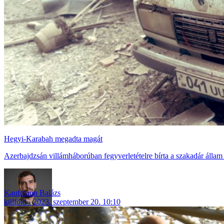
Hegyi-Karabah megadta magát
Azerbajdzsán villámháborúban fegyverletételre bírta a szakadár állam 
Kaufmann Balázs
külföld
2023. szeptember 20. 10:10