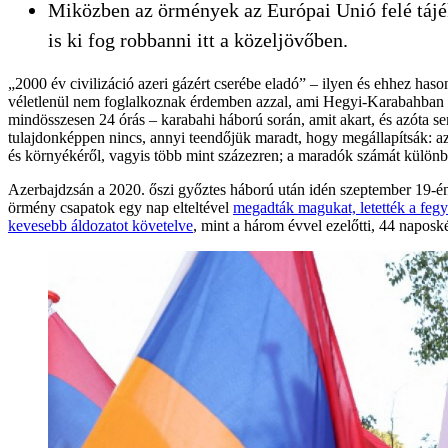
Miközben az örmények az Európai Unió felé tájék
is ki fog robbanni itt a közeljövőben.
„2000 év civilizáció azeri gázért cserébe eladó” – ilyen és ehhez has
véletlenül nem foglalkoznak érdemben azzal, ami Hegyi-Karabahban és
mindösszesen 24 órás – karabahi háború során, amit akart, és azóta s
tulajdonképpen nincs, annyi teendőjük maradt, hogy megállapítsák: 
és környékéről, vagyis több mint százezren; a maradók számát különb
Azerbajdzsán a 2020. őszi győztes háború után idén szeptember 19-
örmény csapatok egy nap elteltével
megadták magukat, letették a fegy
kevesebb áldozatot követelve
, mint a három évvel ezelőtti, 44 naposk