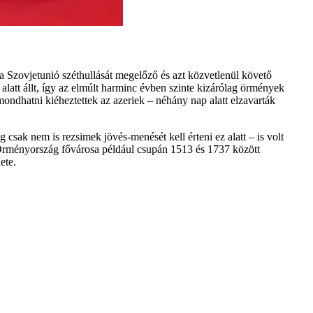
a Szovjetunió széthullását megelőző és azt közvetlenül követő
att állt, így az elmúlt harminc évben szinte kizárólag örmények
mondhatni kiéheztettek az azeriek – néhány nap alatt elzavarták
csak nem is rezsimek jövés-menését kell érteni ez alatt – is volt
Örményország fővárosa például csupán 1513 és 1737 között
ete.