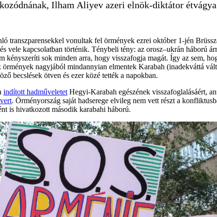
ozódnának, Ilham Aliyev azeri elnök-diktátor étvágya 
onló transzparensekkel vonultak fel örmények ezrei október 1-jén Brüss
 vele kapcsolatban történik. Ténybeli tény: az orosz–ukrán háború ár
em kényszeríti sok minden arra, hogy visszafogja magát. Így az sem, h
az örmények nagyjából mindannyian elmentek Karabah (inadekváttá vál
öző becslések ötven és ezer közé tették a napokban.
én
indított hadműveletet
Hegyi-Karabah egészének visszafoglalásáért, antit
vert
. Örményország saját hadserege elvileg nem vett részt a konfliktusba
ént is hivatkozott második karabahi háború.