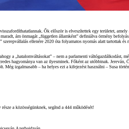
szafordíthatatlannak. Ők először is elveszítettek egy területet, amely 
radt, ám önmagát „független államként” definiálva örmény befolyás al
 szerepvállalás ellenére 2020 óta folyamatos nyomás alatt tartottak és 
ahogy a „hatalomváltásokat” – nem a parlamenti váltógazdálkodást, még 
redes hagyománya van az ilyesminek. Főként az utóbbinak. Jereván, 
lt. Még izgalmasabb – ha helyes ezt a kifejezést használni – Susa történ
égy része a közösségünknek, segítsd a 444 működését!
hicseván
Azerbajdzsán