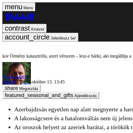
Menü
Kinézet
Jelentkezz be!
Örmény katasztrófa, azeri vérszem – lesz-e bárki, aki megállítja
Gazda Albert
külföld
2023. október 13. 13:45
Megosztás
Ajándékozás
Azerbajdzsán egyetlen nap alatt megnyerte a har
A lakosságcsere és a hatalomváltás nem új jelens
Az oroszok helyett az azeriek barátai, a törökö