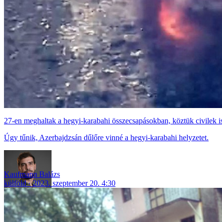
27-en meghaltak a hegyi-karabahi összecsapásokban, köztük civilek i
Úgy tűnik, Azerbajdzsán dűlőre vinné a hegyi-karabahi helyzetet.
Kaufmann Balázs
külföld
2023. szeptember 20. 4:30