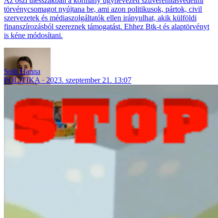
Az őszi ülésszakban a kormány úgynevezett szuverenitásvédelmi
törvénycsomagot nyújtana be, ami azon politikusok, pártok, civil
szervezetek és médiaszolgáltatók ellen irányulhat, akik külföldi
finanszírozásból szereznek támogatást. Ehhez Btk-t és alaptörvényt
is kéne módosítani.
Solti Hanna
POLITIKA
2023. szeptember 21. 13:07