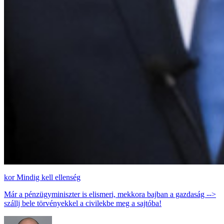
Mindig kell ellenség
Már a pénzügyminiszter is elismeri, mekkora bajban a gazdaság -->
szállj bele törvényekkel a civilekbe meg a sajtóba!