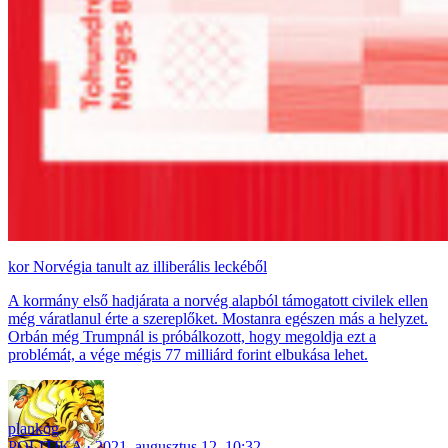
Norvégia tanult az illiberális leckéből
A kormány első hadjárata a norvég alapból támogatott civilek ellen
még váratlanul érte a szereplőket. Mostanra egészen más a helyzet.
Orbán még Trumpnál is próbálkozott, hogy megoldja ezt a
problémát, a vége mégis 77 milliárd forint elbukása lehet.
plankog
POLITIKA
2021. augusztus 12. 10:32