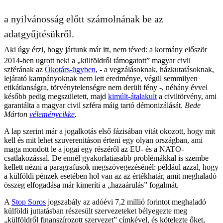
a nyilvánosság előtt számolnának be az
adatgyűjtésükről.
Aki úgy érzi, hogy jártunk már itt, nem téved: a kormány először
2014-ben ugrott neki a „külföldről támogatott” magyar civil
szférának az
Ökotárs-ügyben
, - a vegzálásoknak, házkutatásoknak,
lejárató kampányoknak nem lett eredménye, végül semmilyen
etikátlanságra, törvénytelenségre nem derült fény -, néhány évvel
később pedig megszületett, majd
kimúlt-átalakult
a civiltörvény, ami
garantálta a magyar civil szféra máig tartó démonizálását.
Bede
Márton
véleménycikke
.
A lap szerint már a jogalkotás első fázisában vitát okozott, hogy mit
kell és mit lehet szuverenitáson érteni egy olyan országban, ami
maga mondott le a jogai egy részéről az EU- és a NATO-
csatlakozással. De ennél gyakorlatiasabb problémákkal is szembe
kellett nézni a paragrafusok megszövegezésénél: például azzal, hogy
a külföldi pénzek esetében hol van az az értékhatár, amit meghaladó
összeg elfogadása már kimeríti a „hazaárulás” fogalmát.
A
Stop Soros
jogszabály az adóévi 7,2 millió forintot meghaladó
külföldi juttatásban részesült szervezeteket bélyegezte meg
„külföldről finanszírozott szervezet” címkével, és kötelezte őket,