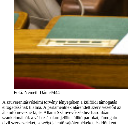
Fotó
:
Németh Dániel/444
A szuverenitásvédelmi törvény lényegében a külföldi támogatás
elfogadásának tilalma. A parlamentnek alárendelt szerv vezetőit az
államfő nevezné ki, és Állami Számvevőszékhez hasonlóan
szankcionálnák a választásokon jelöltet állító pártokat, támogató
civil szervezeteket,
veszélyt
jelentő sajtótermékeket, és időnként