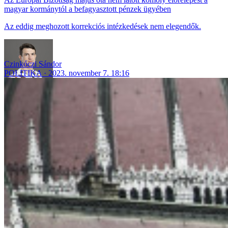
magyar kormánytól a befagyasztott pénzek ügyében
Az eddig meghozott korrekciós intézkedések nem elegendők.
Czinkóczi Sándor
POLITIKA
2023. november 7. 18:16