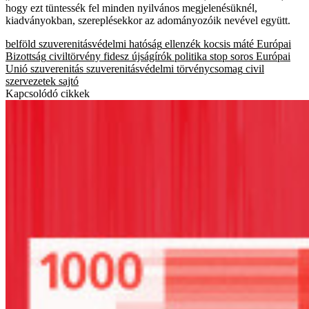
hogy ezt tüntessék fel minden nyilvános megjelenésüknél,
kiadványokban, szereplésekkor az adományozóik nevével együtt.
belföld
szuverenitásvédelmi hatóság
ellenzék
kocsis máté
Európai
Bizottság
civiltörvény
fidesz
újságírók
politika
stop soros
Európai
Unió
szuverenitás
szuverenitásvédelmi törvénycsomag
civil
szervezetek
sajtó
Kapcsolódó cikkek