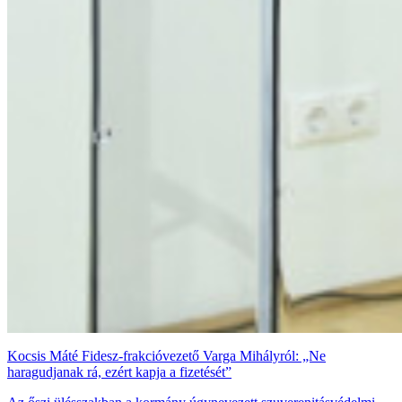
Kocsis Máté Fidesz-frakcióvezető Varga Mihályról: „Ne
haragudjanak rá, ezért kapja a fizetését”