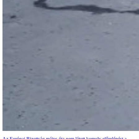
Az Európai Bizottság május óta nem látott komoly előrelépést a