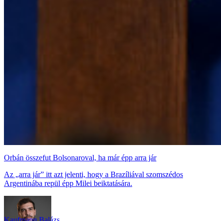
Orbán összefut Bolsonaroval, ha már épp arra jár
Az „arra jár” itt azt jelenti, hogy a Brazíliával szomszédos
Argentinába repül épp Milei beiktatására.
Kaufmann Balázs