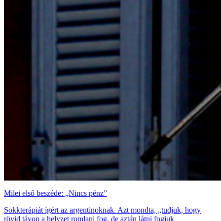
Milei első beszéde: „Nincs pénz”
Sokkterápiát ígért az argentinoknak. Azt mondta, „tudjuk, hogy
rövid távon a helyzet romlani fog, de aztán látni fogjuk