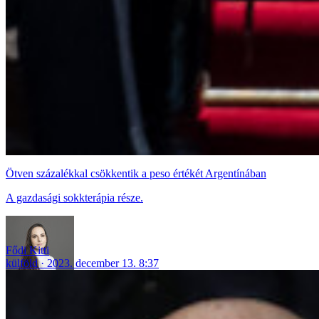
Ötven százalékkal csökkentik a peso értékét Argentínában
A gazdasági sokkterápia része.
Fődi Kitti
külföld
2023. december 13. 8:37