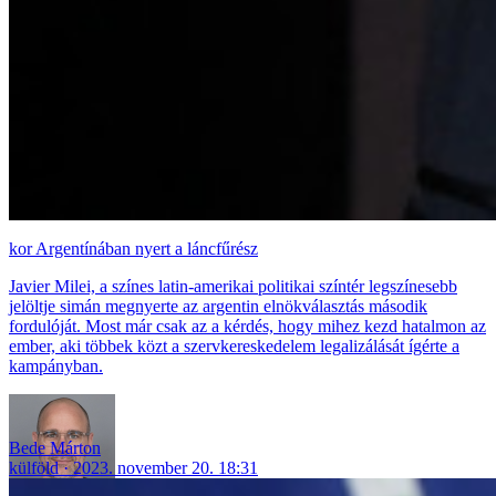
Argentínában nyert a láncfűrész
Javier Milei, a színes latin-amerikai politikai színtér legszínesebb
jelöltje simán megnyerte az argentin elnökválasztás második
fordulóját. Most már csak az a kérdés, hogy mihez kezd hatalmon az
ember, aki többek közt a szervkereskedelem legalizálását ígérte a
kampányban.
Bede Márton
külföld
2023. november 20. 18:31