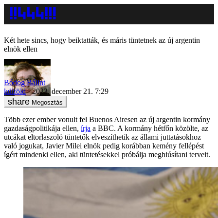
Két hete sincs, hogy beiktatták, és máris tüntetnek az új argentin
elnök ellen
Bódog Bálint
külföld
2023. december 21. 7:29
Megosztás
Több ezer ember vonult fel Buenos Airesen az új argentin kormány
gazdaságpolitikája ellen,
írja
a BBC. A kormány hétfőn közölte, az
utcákat eltorlaszoló tüntetők elveszíthetik az állami juttatásokhoz
való jogukat, Javier Milei elnök pedig korábban kemény fellépést
ígért mindenki ellen, aki tüntetésekkel próbálja meghiúsítani terveit.