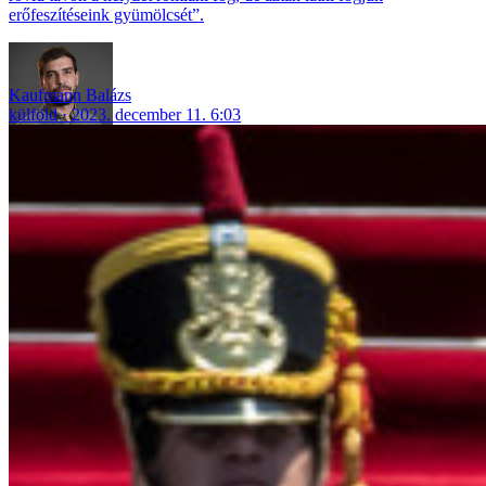
erőfeszítéseink gyümölcsét”.
Kaufmann Balázs
külföld
2023. december 11. 6:03