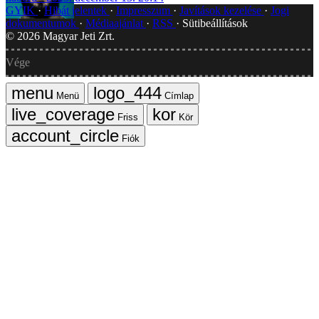
GYIK
Hibát jelentek
Impresszum
Javítások kezelése
Jogi
dokumentumok
Médiaajánlat
RSS
Sütibeállítások
©
2026
Magyar Jeti Zrt.
Vége
Menü
Címlap
Friss
Kör
Fiók