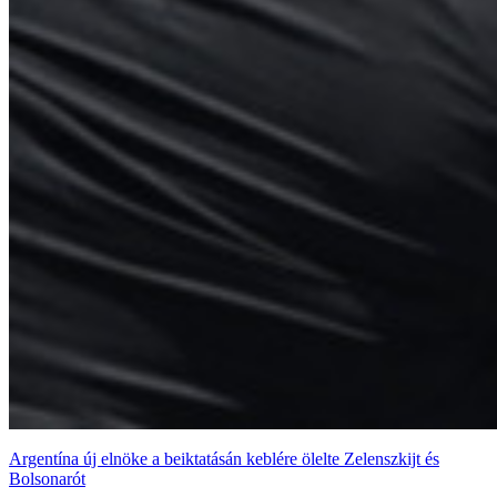
Argentína új elnöke a beiktatásán keblére ölelte Zelenszkijt és
Bolsonarót