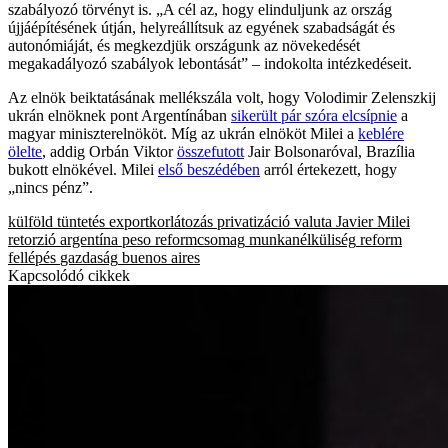
szabályozó törvényt is. „A cél az, hogy elinduljunk az ország
újjáépítésének útján, helyreállítsuk az egyének szabadságát és
autonómiáját, és megkezdjük országunk az növekedését
megakadályozó szabályok lebontását” – indokolta intézkedéseit.
Az elnök beiktatásának mellékszála volt, hogy Volodimir Zelenszkij
ukrán elnöknek pont Argentínában
sikerült pár szóra elcsípnie
a
magyar miniszterelnököt. Míg az ukrán elnököt Milei a
keblére
ölelte
, addig Orbán Viktor
összefutott
Jair Bolsonaróval, Brazília
bukott elnökével. Milei
első beszédében
arról értekezett, hogy
„nincs pénz”.
külföld
tüntetés
exportkorlátozás
privatizáció
valuta
Javier Milei
retorzió
argentína
peso
reformcsomag
munkanélküliség
reform
fellépés
gazdaság
buenos aires
Kapcsolódó cikkek