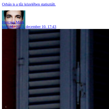
Orbán is a tűz közelében statisztált.
Herczeg Márk
külföld
2023. december 10. 17:43