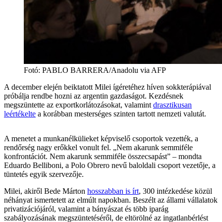
Fotó
:
PABLO BARRERA/Anadolu via AFP
A december elején beiktatott Milei ígéretéhez híven sokkterápiával
próbálja rendbe hozni az argentin gazdaságot. Kezdésnek
megszüntette az exportkorlátozásokat, valamint
drasztikusan
leértékelte
a korábban mesterséges szinten tartott nemzeti valutát.
A menetet a munkanélkülieket képviselő csoportok vezették, a
rendőrség nagy erőkkel vonult fel. „Nem akarunk semmiféle
konfrontációt. Nem akarunk semmiféle összecsapást” – mondta
Eduardo Belliboni, a Polo Obrero nevű baloldali csoport vezetője, a
tüntetés egyik szervezője.
Milei, akiről Bede Márton
hosszabban is írt
, 300 intézkedése közül
néhányat ismertetett az elmúlt napokban. Beszélt az állami vállalatok
privatizációjáról, valamint a bányászat és több iparág
szabályozásának megszüntetéséről, de eltörölné az ingatlanbérlést