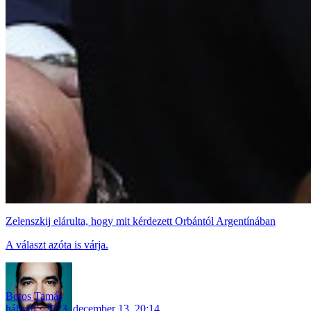
Zelenszkij elárulta, hogy mit kérdezett Orbántól Argentínában
A választ azóta is várja.
Botos Tamás
háború
2023. december 13. 20:14