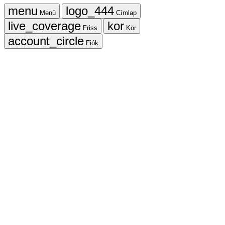
Menü
Címlap
Friss
Kör
Fiók