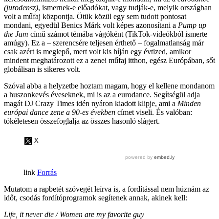
(jurodensz)
, ismernek-e előadókat, vagy tudják-e, melyik országban
volt a műfaj központja. Ötük közül egy sem tudott pontosat
mondani, egyedül Benics Márk volt képes azonosítani a
Pump up
the Jam
című számot témába vágóként (TikTok-videókból ismerte
amúgy). Ez a – szerencsére teljesen érthető – fogalmatlanság már
csak azért is meglepő, mert volt kis híján egy évtized, amikor
mindent meghatározott ez a zenei műfaj itthon, egész Európában, sőt
globálisan is sikeres volt.
Szóval abba a helyzetbe hoztam magam, hogy el kellene mondanom
a huszonkevés éveseknek, mi is az a eurodance. Segítségül adja
magát DJ Crazy Times idén nyáron kiadott klipje, ami a
Minden
európai dance zene a 90-es években
címet viseli. És valóban:
tökéletesen összefoglalja az összes hasonló slágert.
Forrás
Mutatom a rapbetét szövegét leírva is, a fordítással nem húznám az
időt, csodás fordítóprogramok segítenek annak, akinek kell:
Life, it never die /
Women are my favorite guy