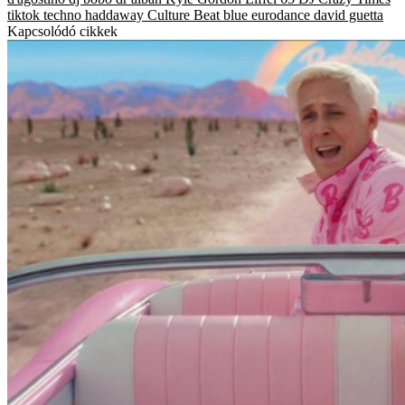
tiktok
techno
haddaway
Culture Beat
blue
eurodance
david guetta
Kapcsolódó cikkek