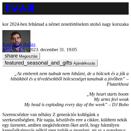
2024-ben feltámad a német zenetörténelem utolsó nagy korszaka
Kaufmann Balázs
KULTÚRA
2023. december 31. 19:05
Megosztás
Ajándékozás
„Az emberek nem tudnak nem hibázni,
de a bölcsek és a jók a
hibáikból és a tévedéseikből bölcsességet tanulnak a jövőben” –
Plutarkhosz
„My heart starts boom
My arms feel weak
My head is exploding every day of the week” –
DJ Bobo
Szerencsénkre van néhány Z generációs kollégánk a
szerkesztőségben. Pár napja, készülvén erre a cikkre, küldtem nekik
egy üzenetet, amiben megkérdeztem őket arról, hogy bármilyen
keresőalkalmazás nélkül meg tudják-e mondani, mi az a
eurodance