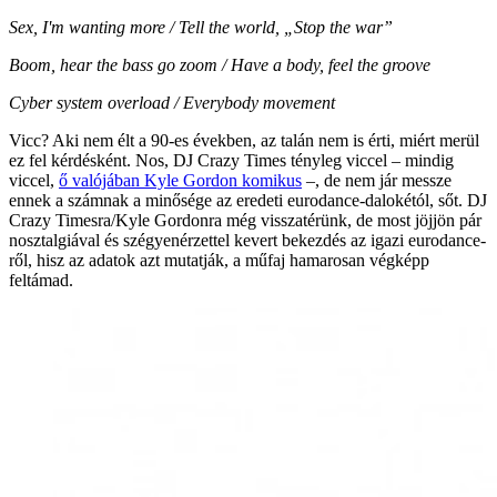
Sex, I'm wanting more /
Tell the world, „Stop the war”
Boom, hear the bass go zoom /
Have a body, feel the groove
Cyber system overload /
Everybody movement
Vicc? Aki nem élt a 90-es években, az talán nem is érti, miért merül
ez fel kérdésként. Nos, DJ Crazy Times tényleg viccel – mindig
viccel,
ő valójában Kyle Gordon komikus
–, de nem jár messze
ennek a számnak a minősége az eredeti eurodance-dalokétól, sőt. DJ
Crazy Timesra/Kyle Gordonra még visszatérünk, de most jöjjön pár
nosztalgiával és szégyenérzettel kevert bekezdés az igazi eurodance-
ről, hisz az adatok azt mutatják, a műfaj hamarosan végképp
feltámad.