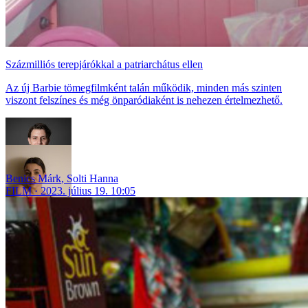
Százmilliós terepjárókkal a patriarchátus ellen
Az új Barbie tömegfilmként talán működik, minden más szinten
viszont felszínes és még önparódiaként is nehezen értelmezhető.
Benics Márk
,
Solti Hanna
FILM
2023. július 19. 10:05