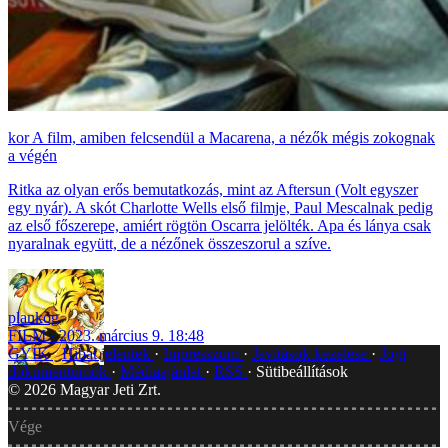
A film, amiben felcsendül a Macarena, a nézők mégis zokognak
a végén
Ritka az olyan erős bemutatkozás, mint az Aftersun (Volt egyszer
egy nyár). A skót Charlotte Wells első filmje, Paul Mescalnak pedig
az első főszerepe, amiért rögtön Oscarra jelölték. Apa és lánya csak
nyaralnak együtt, de a nézőnek összeszorul a szíve.
plankog
FILM
2023. március 9. 18:48
GYIK
Hibát jelentek
Impresszum
Javítások kezelése
Jogi
dokumentumok
Médiaajánlat
RSS
Sütibeállítások
©
2026
Magyar Jeti Zrt.
Vége