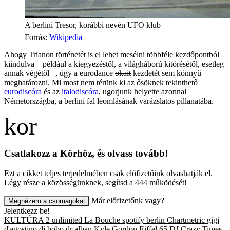
A berlini Tresor, korábbi nevén UFO klub
Forrás
:
Wikipedia
Ahogy Trianon történetét is el lehet mesélni többféle kezdőpontból
kiindulva – például a kiegyezéstől, a világháború kitörésétől, esetleg
annak végétől –, úgy a eurodance
okait
kezdetét sem könnyű
meghatározni. Mi most nem térünk ki az ősöknek tekinthető
eurodiscóra
és az
italodiscóra
, ugorjunk helyette azonnal
Németországba, a berlini fal leomlásának varázslatos pillanatába.
Csatlakozz a Körhöz, és olvass tovább!
Ezt a cikket teljes terjedelmében csak előfizetőink olvashatják el.
Légy része a közösségünknek, segítsd a 444 működését!
Már előfizetőnk vagy?
Megnézem a csomagokat
Jelentkezz be!
KULTÚRA
2 unlimited
La Bouche
spotify
berlin
Chartmetric
gigi
d'agostino
dj bobo
dr alban
Kyle Gordon
Eiffel 65
DJ Crazy Times