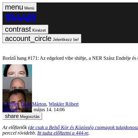
Menü
Kinézet
Jelentkezz be!
Borízű hang #171: Az edgelord vibe shiftje, a NER Szász Endréje és e
Uj Péter
,
Bede Márton
,
Winkler Róbert
podcast
2024. május 14. 14:06
Megosztás
Az előfizetők (
de csak a Belső Kör és Közösség csomagok tulajdonosa
perccel rövidebb.
Itt tudsz előfizetni a 444-re
.