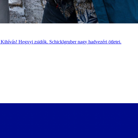
Kihívás! Hegxyi zsidók. Schicklgruber nagy hadvezéri ötletei.