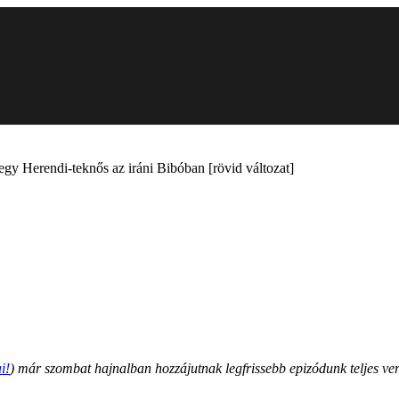
gy Herendi-teknős az iráni Bibóban [rövid változat]
i!
) már szombat hajnalban hozzájutnak legfrissebb epizódunk teljes ver