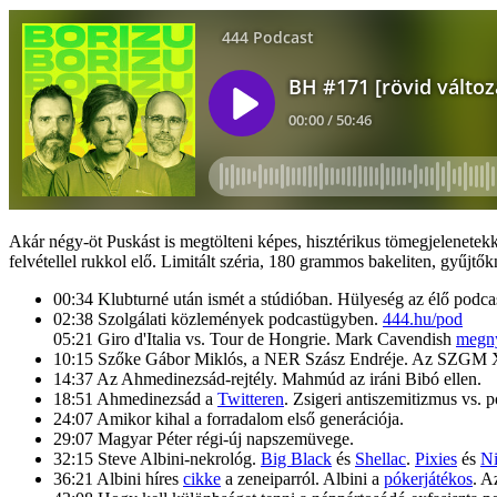
Akár négy-öt Puskást is megtölteni képes, hisztérikus tömegjelenetekk
felvétellel rukkol elő. Limitált széria, 180 grammos bakeliten, gyűjtők
00:34 Klubturné után ismét a stúdióban. Hülyeség az élő podc
02:38 Szolgálati közlemények podcastügyben.
444.hu/pod
05:21 Giro d'Italia vs. Tour de Hongrie. Mark Cavendish
megny
10:15 Szőke Gábor Miklós, a NER Szász Endréje. Az SZGM X K
14:37 Az Ahmedinezsád-rejtély. Mahmúd az iráni Bibó ellen.
18:51 Ahmedinezsád a
Twitteren
. Zsigeri antiszemitizmus vs. p
24:07 Amikor kihal a forradalom első generációja.
29:07 Magyar Péter régi-új napszemüvege.
32:15 Steve Albini-nekrológ.
Big Black
és
Shellac
.
Pixies
és
Ni
36:21 Albini híres
cikke
a zeneiparról. Albini a
pókerjátékos
. A