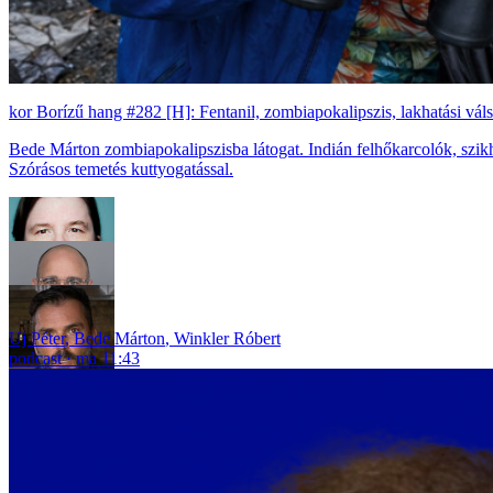
Borízű hang #282 [H]: Fentanil, zombiapokalipszis, lakhatási vál
Bede Márton zombiapokalipszisba látogat. Indián felhőkarcolók, szik
Szórásos temetés kuttyogatással.
Uj Péter
,
Bede Márton
,
Winkler Róbert
podcast
ma 11:43