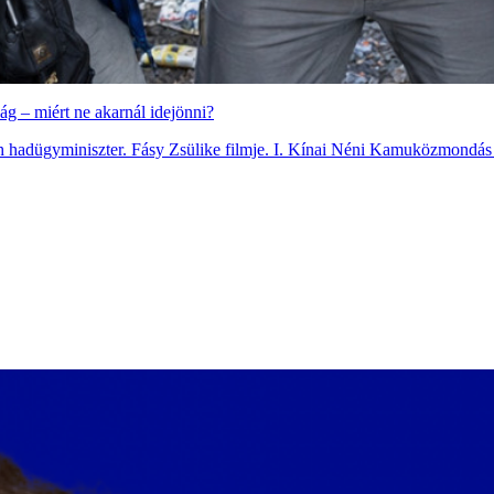
ság – miért ne akarnál idejönni?
h hadügyminiszter. Fásy Zsülike filmje. I. Kínai Néni Kamuközmondás 