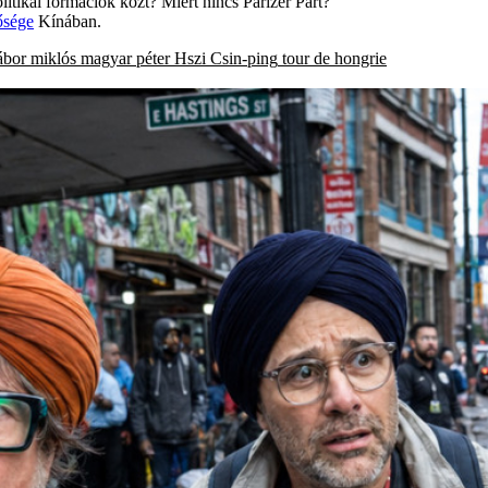
itikai formációk közt? Miért nincs Parizer Párt?
ősége
Kínában.
ábor miklós
magyar péter
Hszi Csin-ping
tour de hongrie