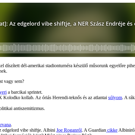
el díszített dél-amerikai stadionturnéra készülő műsorunk egyelőre pihe
nek.
ast vagy sem?
eri
a barcikai sprintet.
olodko kollab. Az óriás Herendi-teknős és az atlantai
sólyom
. A rá
olitikai antiszemitizmus.
rvana
.
z edgelord vibe shiftje. Albini
Joe Roganról
. A Guardian
cikke
Albiniról