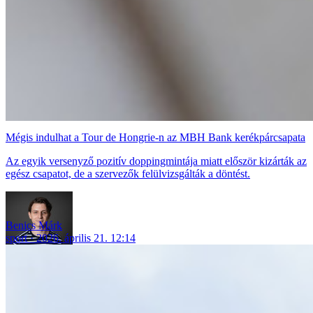
Mégis indulhat a Tour de Hongrie-n az MBH Bank kerékpárcsapata
Az egyik versenyző pozitív doppingmintája miatt először kizárták az
egész csapatot, de a szervezők felülvizsgálták a döntést.
Benics Márk
sport
2026. április 21. 12:14