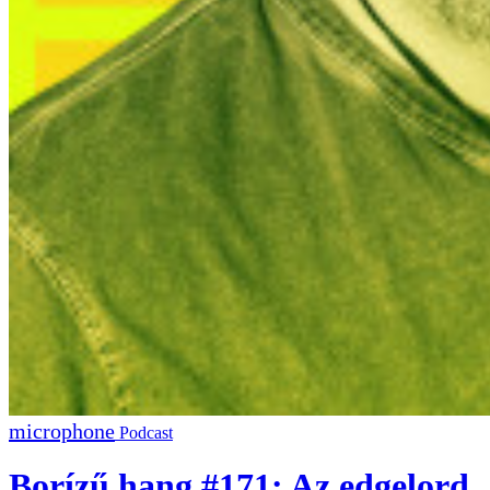
Podcast
Borízű hang #171: Az edgelord