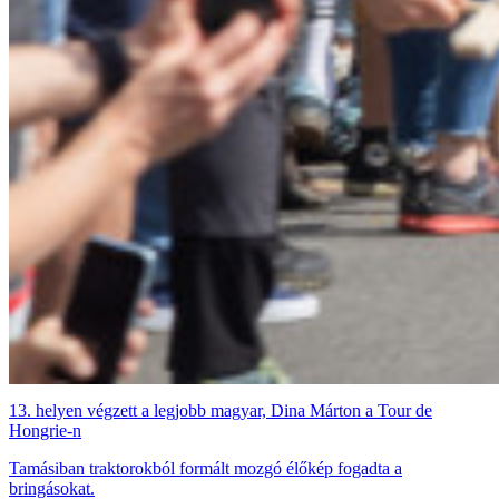
13. helyen végzett a legjobb magyar, Dina Márton a Tour de
Hongrie-n
Tamásiban traktorokból formált mozgó élőkép fogadta a
bringásokat.