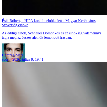
Ésik Róbert, a HIPA korábbi elnöke lett a Magyar Kerékpáros
Szövetség elnöke
Az eddigi elnök, Schneller Domonkos és az elnökség valamennyi
tagja meg az összes alelnök lemondott írásban.
Herczeg Márk
sport
2026. július 9. 19:41