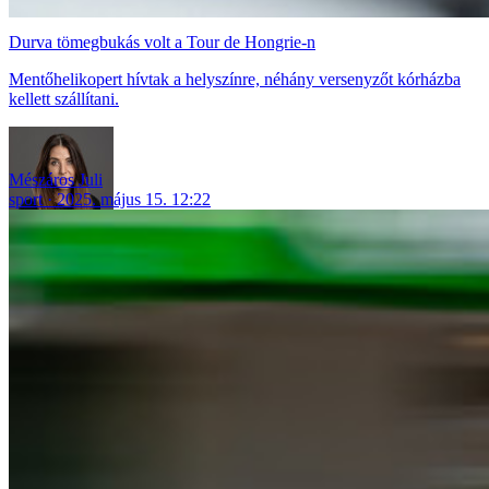
Durva tömegbukás volt a Tour de Hongrie-n
Mentőhelikopert hívtak a helyszínre, néhány versenyzőt kórházba
kellett szállítani.
Mészáros Juli
sport
2025. május 15. 12:22