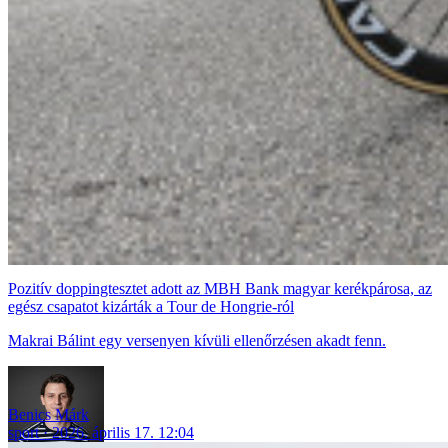
Pozitív doppingtesztet adott az MBH Bank magyar kerékpárosa, az
egész csapatot kizárták a Tour de Hongrie-ról
Makrai Bálint egy versenyen kívüli ellenőrzésen akadt fenn.
Benics Márk
sport
2026. április 17. 12:04