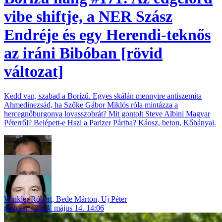
vibe shiftje, a NER Szász
Endréje és egy Herendi-teknős
az iráni Bibóban [rövid
változat]
Kedd van, szabad a Borízű. Egyes skálán mennyire antiszemita
Ahmedinezsád, ha Szőke Gábor Miklós róla mintázza a
hercegnőburgonya lovasszobrát? Mit gontolt Steve Albini Magyar
Péterről? Belépett-e Hszi a Parizer Pártba? Káosz, beton, Kőbányai.
Winkler Róbert
,
Bede Márton
,
Uj Péter
podcast
2024. május 14. 14:06