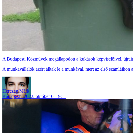
A Budapesti Közművek megállapodott a kukások képviselőivel, újraind
A munkavállalók azért álltak le a munkával, mert az első számláikon az
Herczeg Márk
Budapest
2022. október 6. 19:11