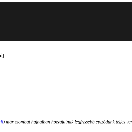
ió]
i!
) már szombat hajnalban hozzájutnak legfrissebb epizódunk teljes ver