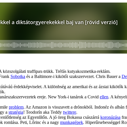
közszolgálati traffipax-trükk. Tréfás kutyakozmetika-reklám.
 Frank
Sobotka
és a Baltimore-i kikötői szakszervezet. Chris Bauer a
De
útáváú érdekképviselet. A különbség az amerikai és az ázsiai kikötők k
ók.
 tanárszakszervezetek ereje. New York-i tanárok a Covid
ellen
. A kénye
 mile
problem
. Az Amazon is visszavett a drónokból. Indonéz és albán 
agy a
stratégia
! Teodorín aka Teddy
twittere
.
yenlőtlenség az Egyenlítőn. A jó öreg Bokassa császárrá
koronázása
fra
k romlása. Peti, Lőrinc és a nagy
munkagépek
. Hiperűrsebességgel R