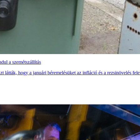
ul a szemétszállítás
t látták, hogy a januári béremelésüket az infláció és a rezsinövelés fele