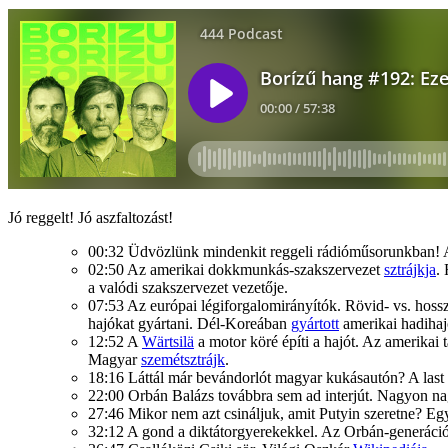
Jó reggelt! Jó aszfaltozást!
00:32 Üdvözlünk mindenkit reggeli rádióműsorunkban! A 
02:50 Az amerikai dokkmunkás-szakszervezet
sztrájkja
.
a valódi szakszervezet vezetője.
07:53 Az európai légiforgalomirányítók. Rövid- vs. hossz
hajókat gyártani. Dél-Koreában
gyártott
amerikai hadihaj
12:52 A
Wärtsilä
a motor köré építi a hajót. Az amerikai
Magyar
szemétsztrájk
.
18:16 Láttál már bevándorlót magyar kukásautón? A last
22:00 Orbán Balázs továbbra sem ad interjút. Nagyon n
27:46 Mikor nem azt csináljuk, amit Putyin szeretne? Eg
32:12 A gond a diktátorgyerekekkel. Az Orbán-generáció