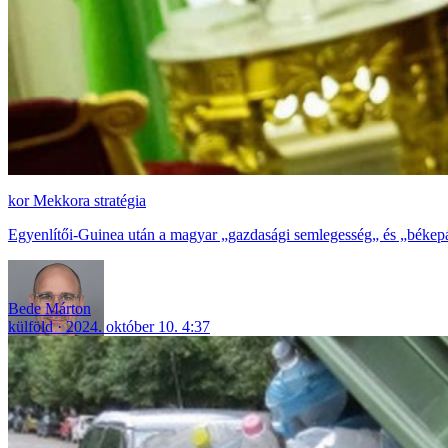
Mekkora stratégia
Egyenlítői-Guinea után a magyar „gazdasági semlegesség„ és „békepár
Bede Márton
külföld
2024. október 10. 4:37