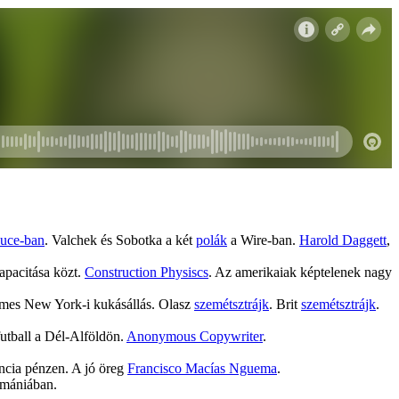
uce-ban
. Valchek és Sobotka a két
polák
a Wire-ban.
Harold Daggett
,
apacitása közt.
Construction Physiscs
. Az amerikaiak képtelenek nagy
lmes New York-i kukásállás. Olasz
szemétsztrájk
. Brit
szemétsztrájk
.
futball a Dél-Alföldön.
Anonymous Copywriter
.
ncia pénzen. A jó öreg
Francisco Macías Nguema
.
omániában.