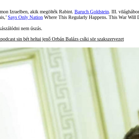
lmon Izraelben, akik megölték Rabint.
Baruch Goldstein
. III. világháb
is,’
Says Only Nation
Where This Regularly Happens. This War Will D
kászálódni nem úszás.
podcast
sin bét
heltai jenő
Orbán Balázs
csíki sör
szakszervezet