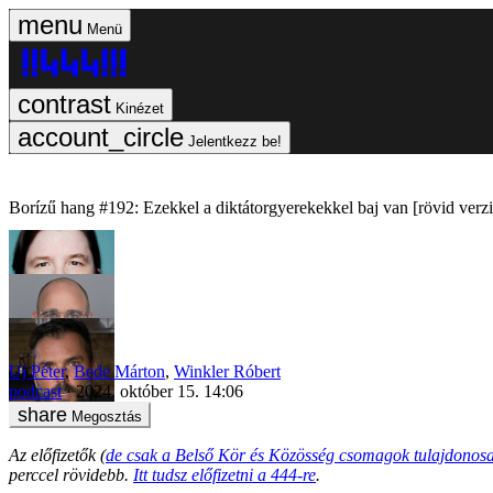
Menü
Kinézet
Jelentkezz be!
Borízű hang #192: Ezekkel a diktátorgyerekekkel baj van [rövid verz
Uj Péter
,
Bede Márton
,
Winkler Róbert
podcast
2024. október 15. 14:06
Megosztás
Az előfizetők (
de csak a Belső Kör és Közösség csomagok tulajdonosa
perccel rövidebb.
Itt tudsz előfizetni a 444-re
.