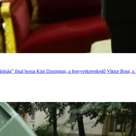
tiság” final bossa Kim Dzsongun, a fegyverkereskedő Viktor Bout, a H