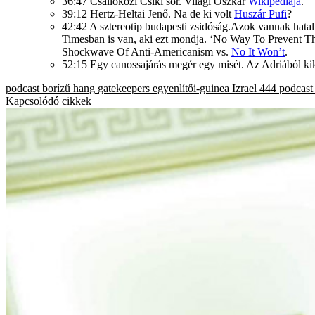
36:47 Csallóközi Csiki sör. Világi Oszkár
Wikipediája
.
39:12 Hertz-Heltai Jenő. Na de ki volt
Huszár Pufi
?
42:42 A sztereotip budapesti zsidóság.Azok vannak hata
Timesban is van, aki ezt mondja. ‘No Way To Prevent Th
Shockwave Of Anti-Americanism vs.
No It Won’t
.
52:15 Egy canossajárás megér egy misét. Az Adriából ki
podcast
borízű hang
gatekeepers
egyenlítői-guinea
Izrael
444 podcast
Kapcsolódó cikkek