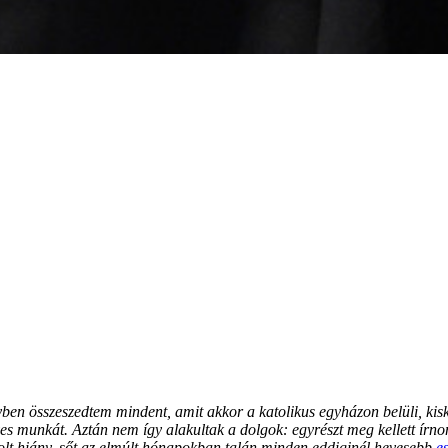
en összeszedtem mindent, amit akkor a katolikus egyházon belüli, kiskor
ves munkát. Aztán nem így alakultak a dolgok: egyrészt meg kellett ír
volt hiány, sőt az elmúlt hónapokban talán minden eddiginél hevesebb
e