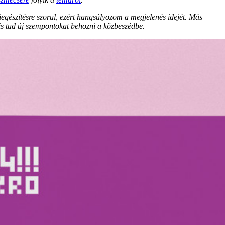
kiegészítésre szorul, ezért hangsúlyozom a megjelenés idejét. Más
 is tud új szempontokat behozni a közbeszédbe.