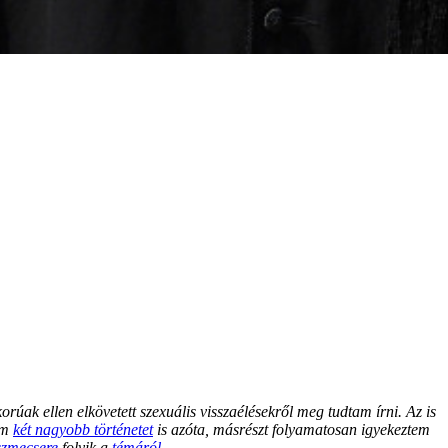
úak ellen elkövetett szexuális visszaélésekről meg tudtam írni. Az is
nom
két nagyobb történetet
is azóta, másrészt folyamatosan igyekeztem
szmecsere
folyik a
témáról
.