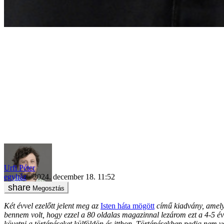
Miért pont a papok?
Urfi Péter
egyház
2024. december 18. 11:52
Megosztás
Két évvel ezelőtt jelent meg az
Isten háta mögött
című kiadvány, amelyb
bennem volt, hogy ezzel a 80 oldalas magazinnal lezárom ezt a 4-5 é
követni a történéseket külföldön és itthon. Történésekben pedig nem 