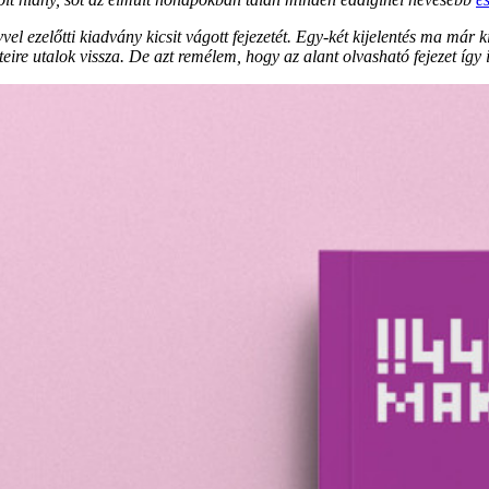
el ezelőtti kiadvány kicsit vágott fejezetét. Egy-két kijelentés ma már 
eire utalok vissza. De azt remélem, hogy az alant olvasható fejezet így