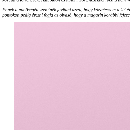
Ennek a minőségén szeretnék javítani azzal, hogy közzéteszem a két évv
pontokon pedig érezni fogja az olvasó, hogy a magazin korábbi fejezet