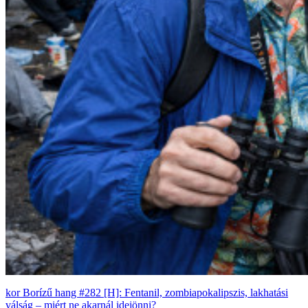
Borízű hang #282 [H]: Fentanil, zombiapokalipszis, lakhatási
válság – miért ne akarnál idejönni?