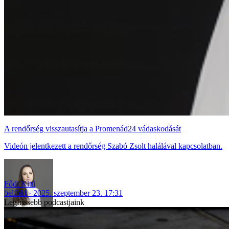
A rendőrség visszautasítja a Promenád24 vádaskodását
Videón jelentkezett a rendőrség Szabó Zsolt halálával kapcsolatban.
Fődi Kitti
belföld
2025. szeptember 23. 17:31
Legfrissebb podcastjaink