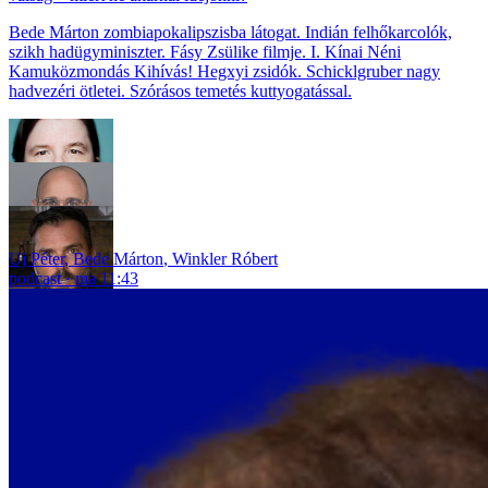
Bede Márton zombiapokalipszisba látogat. Indián felhőkarcolók,
szikh hadügyminiszter. Fásy Zsülike filmje. I. Kínai Néni
Kamuközmondás Kihívás! Hegxyi zsidók. Schicklgruber nagy
hadvezéri ötletei. Szórásos temetés kuttyogatással.
Uj Péter
,
Bede Márton
,
Winkler Róbert
podcast
ma 11:43