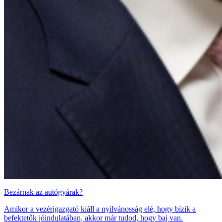
Bezárnak az autógyárak?
Amikor a vezérigazgató kiáll a nyilvánosság elé, hogy bízik a
befektetők jóindulatában, akkor már tudod, hogy baj van.