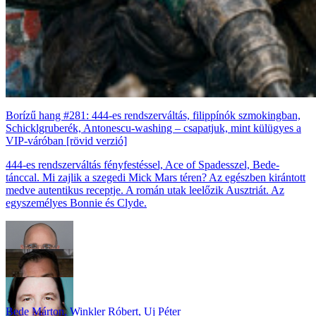
Borízű hang #281: 444-es rendszerváltás, filippínók szmokingban,
Schicklgruberék, Antonescu-washing – csapatjuk, mint külügyes a
VIP-váróban [rövid verzió]
444-es rendszerváltás fényfestéssel, Ace of Spadesszel, Bede-
tánccal. Mi zajlik a szegedi Mick Mars téren? Az egészben kirántott
medve autentikus receptje. A román utak leelőzik Ausztriát. Az
egyszemélyes Bonnie és Clyde.
Bede Márton
,
Winkler Róbert
,
Uj Péter