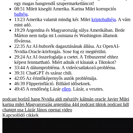
egy magas hangrendű szupermarketláncot!
08:51 Mileit kisegíti Amerika. Karina Milei korrupciós
balhéja
.
13:23 Amerika valamit mindig kér. Milei
kriptobalhéja
. A vám
mint adó.
19:29 Argentína és Magyarország súlya Amerikában. Bede
Márton nem tudja mi Louisiana és Washington államok
fővárosa.
22:35 Az AI-buborék dagasztásának állása. Az OpenAI-
Nvidia-Oracle-körforgás. Sose fog ez megtérülni.
29:24 Az AI összefoglalja a csetet. A Tribuszerné ehhez
képest fenntartható. Miért adnák el kínaiak a Tiktokot?
33:44 A dátumprobléma. A videócsatlakozó-probléma.
39:31 ChatGPT és száraz chili.
42:05 Az érintőképernyős autók problémája.
46:39 Flipperinfláció. Billiárd időseknek.
49:45 A rendőrség Lázár
ellen
. Lázár, a vesztes.
podcast
borízű hang
Nvidia
aldi
mészöly kálmán
oracle
Javier Milei
karina milei
Magyarország
argentína
444 podcast
tiktok
podcast
lidl
chatgpt
usa
Lázár János
openai
video
Kapcsolódó cikkek