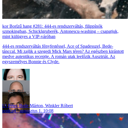
Borízű hang #281: 444-es rendszerváltás, filippínók
szmokingban, Schicklgruberék, Antonescu-washing – csapatjuk,
mint külügyes a VIP-váróban
444-es rendszerváltás fényfestéssel, Ace of Spadesszel, Bede-
tánccal. Mi zajlik a szegedi Mick Mars téren? Az egészben kirántott
medve autentikus receptje. A román utak leelőzik Ausztriát. Az
egyszemélyes Bonnie és Clyde.
Uj Péter
,
Bede Márton
,
Winkler Róbert
podcast
augusztus 1. 10:08