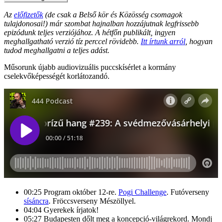
Az
előfizetők
(de csak a Belső kör és Közösség csomagok
tulajdonosai!) már szombat hajnalban hozzájutnak legfrissebb
epizódunk teljes verziójához. A hétfőn publikált, ingyen
meghallgatható verzió tíz perccel rövidebb.
Itt írtunk arról
, hogyan
tudod meghallgatni a teljes adást.
Műsorunk újabb audiovizuális puccskísérlet a kormány
cselekvőképességét korlátozandó.
00:25 Program október 12-re.
Pogi Challenge
. Futóverseny
sísáncra
. Fröccsverseny Mészöllyel.
04:04 Gyerekek írjatok!
05:27 Budapesten dőlt meg a koncepció-világrekord. Mondj