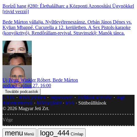
Borízű hang #280: Élethalálharc a Központi Azonosítási Ügynökkel
[rövid verzió]
Bede Márton vállalja. Nyíltlevélreneszánsz. Orbán János Dénes vs.
Kylian Mbappé. Cucurella a 12. kerületben. A Sex Pistols-karaoke
(konyókrityó). Rendőrállam-revival. Stravinszkíj: Manók tánca.
Uj Péter
,
Winkler Róbert
,
Bede Márton
podcast
július 27. 16:00
További podcastok
GYIK
Hibát jelentek
Impresszum
Javítások kezelése
Jogi
dokumentumok
Médiaajánlat
RSS
Sütibeállítások
©
2026
Magyar Jeti Zrt.
Vége
Menü
Címlap