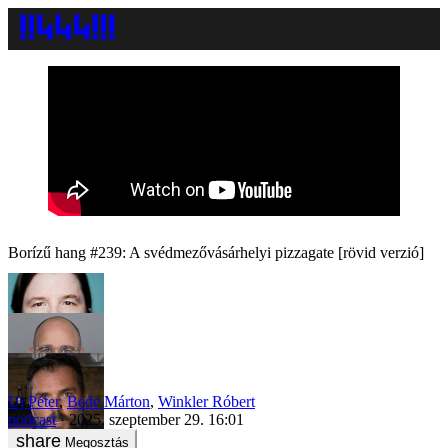
Borízű hang #239: A svédmezővásárhelyi pizzagate [rövid verzió]
Uj Péter
,
Bede Márton
,
Winkler Róbert
podcast
2025. szeptember 29. 16:01
Megosztás