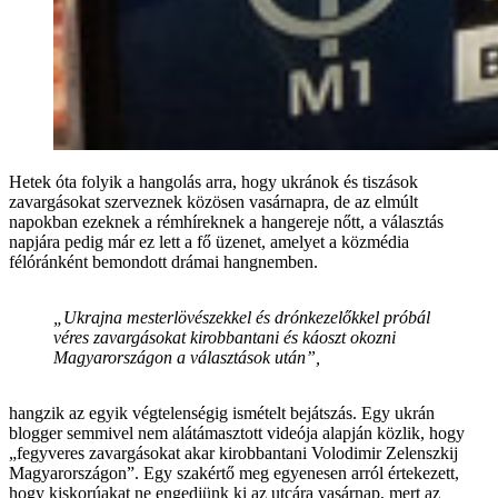
Hetek óta folyik a hangolás arra, hogy ukránok és tiszások
zavargásokat szerveznek közösen vasárnapra, de az elmúlt
napokban ezeknek a rémhíreknek a hangereje nőtt, a választás
napjára pedig már ez lett a fő üzenet, amelyet a közmédia
félóránként bemondott drámai hangnemben.
„Ukrajna mesterlövészekkel és drónkezelőkkel próbál
véres zavargásokat kirobbantani és káoszt okozni
Magyarországon a választások után”,
hangzik az egyik végtelenségig ismételt bejátszás. Egy ukrán
blogger semmivel nem alátámasztott videója alapján közlik, hogy
„fegyveres zavargásokat akar kirobbantani Volodimir Zelenszkij
Magyarországon”. Egy szakértő meg egyenesen arról értekezett,
hogy kiskorúakat ne engedjünk ki az utcára vasárnap, mert az