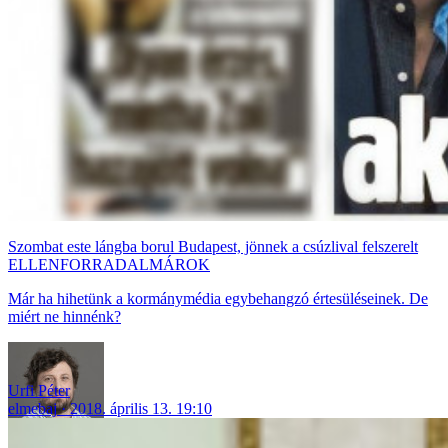
Szombat este lángba borul Budapest, jönnek a csúzlival felszerelt
ELLENFORRADALMÁROK
Már ha hihetünk a kormánymédia egybehangzó értesüléseinek. De
miért ne hinnénk?
Urfi Péter
elmebaj
2018. április 13. 19:10