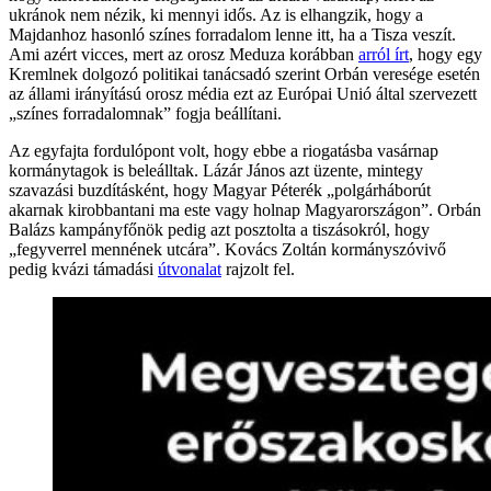
ukránok nem nézik, ki mennyi idős. Az is elhangzik, hogy a
Majdanhoz hasonló színes forradalom lenne itt, ha a Tisza veszít.
Ami azért vicces, mert az orosz Meduza korábban
arról írt
, hogy egy
Kremlnek dolgozó politikai tanácsadó szerint Orbán veresége esetén
az állami irányítású orosz média ezt az Európai Unió által szervezett
„színes forradalomnak” fogja beállítani.
Az egyfajta fordulópont volt, hogy ebbe a riogatásba vasárnap
kormánytagok is beleálltak. Lázár János azt üzente, mintegy
szavazási buzdításként, hogy Magyar Péterék „polgárháborút
akarnak kirobbantani ma este vagy holnap Magyarországon”. Orbán
Balázs kampányfőnök pedig azt posztolta a tiszásokról, hogy
„fegyverrel mennének utcára”. Kovács Zoltán kormányszóvivő
pedig kvázi támadási
útvonalat
rajzolt fel.