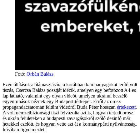
Fotó
:
Orbán Balázs
Ezen állítások alátámasztására a korábban kamuanyagokat terítő volt
tiszás, Csercsa Balázs posztját idézik, amelyen egy befotózott A4-es
lap látható, valamint egy olyan videót, amelyen ukránul beszélő
egyenruhások néznek egy Budapest-térképet. Erről az orosz
propagandacsatornán feltűnt videóról Buda Péter hosszan
értekezett
.
A volt nemzetbiztonsági tiszt felvázolta azt is, hogyan terjedt orosz
és ukrán felületeken a budapesti zavargásokról szóló dezinfó már
hetekkel ezelőtt, és hogyan vette azt át a kormánypárti nyilvánosság.
Írásában figyelmeztet: