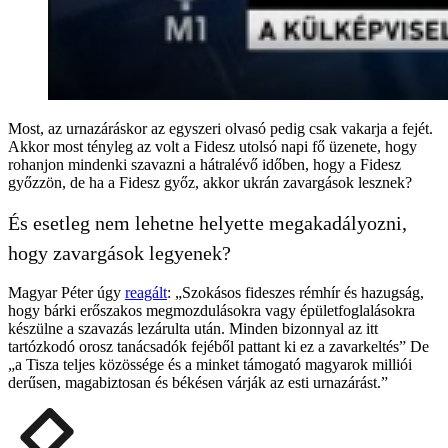
Most, az urnazáráskor az egyszeri olvasó pedig csak vakarja a fejét.
Akkor most tényleg az volt a Fidesz utolsó napi fő üzenete, hogy
rohanjon mindenki szavazni a hátralévő időben, hogy a Fidesz
győzzön, de ha a Fidesz győz, akkor ukrán zavargások lesznek?
És esetleg nem lehetne helyette megakadályozni,
hogy zavargások legyenek?
Magyar Péter úgy
reagált
: „Szokásos fideszes rémhír és hazugság,
hogy bárki erőszakos megmozdulásokra vagy épületfoglalásokra
készülne a szavazás lezárulta után. Minden bizonnyal az itt
tartózkodó orosz tanácsadók fejéből pattant ki ez a zavarkeltés” De
„a Tisza teljes közössége és a minket támogató magyarok milliói
derűsen, magabiztosan és békésen várják az esti urnazárást.”