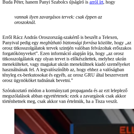
Buda Péter, hanem Panyi Szabolcs újságíró is
arról írt
, hogy
vannak ilyen zavargásos tervek: csak éppen az
oroszoknál.
Erről Rácz András Oroszország-szakértő is beszélt a Telexen,
Panyival pedig egy
megbízható biztonsági forrása
közölte, hogy „az
orosz titkosszolgálatok tervek szintjén valóban felvázoltak erőszakos
forgatókönyveket”. Ezen információ alapján írja, hogy „az orosz
titkosszolgálatok egy olyan tervet is előkészítettek, melyhez ukrán
menekülteket, vagy magukat ukrán menekültnek kiadó személyeket
használnának fel. A legvalószínűbb az, hogy ehhez a valóságban
tényleg ex-berkutosokat és egyéb, az orosz GRU által beszervezett
orosz ügynököket tudnának bevetni.”
Szórakoztató módon a kormányzati propaganda és az ezt leleplező
megszólalások abban egyetértenek: ezek a zavargások csak akkor
történhetnek meg, csak akkor van értelmük, ha a Tisza veszít.