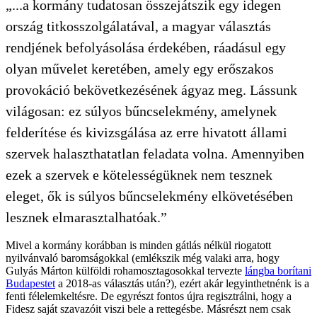
„...a kormány tudatosan összejátszik egy idegen
ország titkosszolgálatával, a magyar választás
rendjének befolyásolása érdekében, ráadásul egy
olyan művelet keretében, amely egy erőszakos
provokáció bekövetkezésének ágyaz meg. Lássunk
világosan: ez súlyos bűncselekmény, amelynek
felderítése és kivizsgálása az erre hivatott állami
szervek halaszthatatlan feladata volna. Amennyiben
ezek a szervek e kötelességüknek nem tesznek
eleget, ők is súlyos bűncselekmény elkövetésében
lesznek elmarasztalhatóak.”
Mivel a kormány korábban is minden gátlás nélkül riogatott
nyilvánvaló baromságokkal (emlékszik még valaki arra, hogy
Gulyás Márton külföldi rohamosztagosokkal tervezte
lángba borítani
Budapestet
a 2018-as választás után?), ezért akár legyinthetnénk is a
fenti félelemkeltésre. De egyrészt fontos újra regisztrálni, hogy a
Fidesz saját szavazóit viszi bele a rettegésbe. Másrészt nem csak