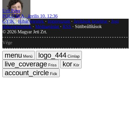
Urfi Péter
POLITIKA
április 10. 12:36
GYIK
Hibát jelentek
Impresszum
Javítások kezelése
Jogi
dokumentumok
Médiaajánlat
RSS
Sütibeállítások
©
2026
Magyar Jeti Zrt.
Vége
Menü
Címlap
Friss
Kör
Fiók