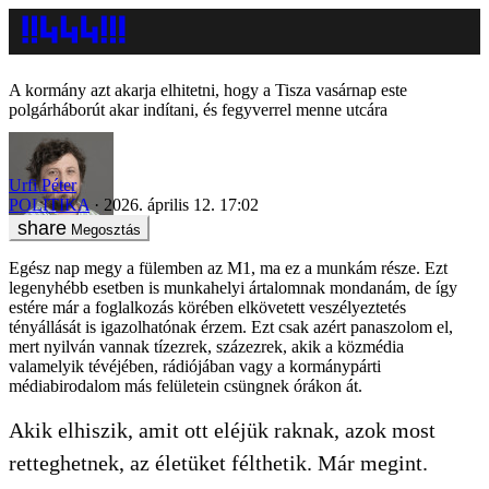
A kormány azt akarja elhitetni, hogy a Tisza vasárnap este
polgárháborút akar indítani, és fegyverrel menne utcára
Urfi Péter
POLITIKA
2026. április 12. 17:02
Megosztás
Egész nap megy a fülemben az M1, ma ez a munkám része. Ezt
legenyhébb esetben is munkahelyi ártalomnak mondanám, de így
estére már a foglalkozás körében elkövetett veszélyeztetés
tényállását is igazolhatónak érzem. Ezt csak azért panaszolom el,
mert nyilván vannak tízezrek, százezrek, akik a közmédia
valamelyik tévéjében, rádiójában vagy a kormánypárti
médiabirodalom más felületein csüngnek órákon át.
Akik elhiszik, amit ott eléjük raknak, azok most
retteghetnek, az életüket félthetik. Már megint.