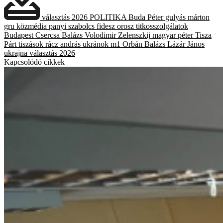
választás 2026
POLITIKA
Buda Péter
gulyás márton
gru
közmédia
panyi szabolcs
fidesz
orosz titkosszolgálatok
Budapest
Csercsa Balázs
Volodimir Zelenszkij
magyar péter
Tisza
Párt
tiszások
rácz andrás
ukránok
m1
Orbán Balázs
Lázár János
ukrajna
választás 2026
Kapcsolódó cikkek