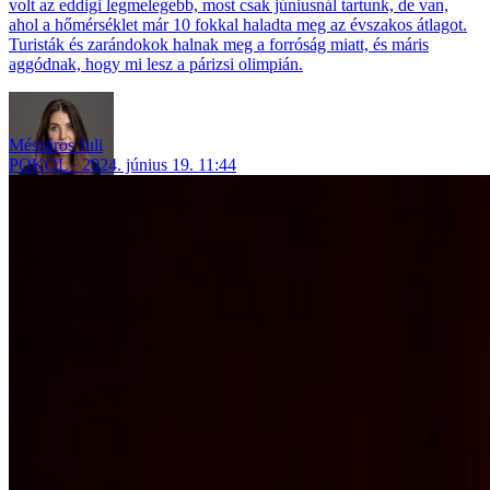
volt az eddigi legmelegebb, most csak júniusnál tartunk, de van,
ahol a hőmérséklet már 10 fokkal haladta meg az évszakos átlagot.
Turisták és zarándokok halnak meg a forróság miatt, és máris
aggódnak, hogy mi lesz a párizsi olimpián.
Mészáros Juli
POKOL
2024. június 19. 11:44