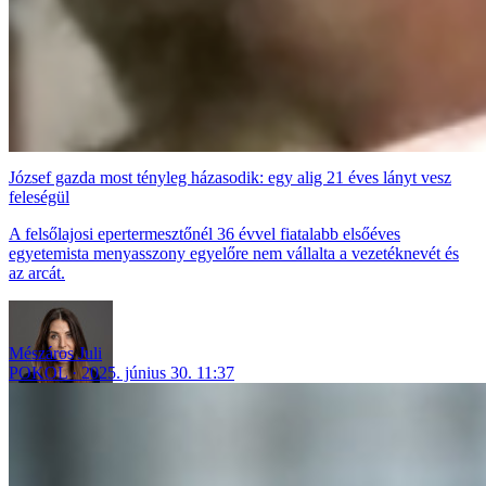
József gazda most tényleg házasodik: egy alig 21 éves lányt vesz
feleségül
A felsőlajosi epertermesztőnél 36 évvel fiatalabb elsőéves
egyetemista menyasszony egyelőre nem vállalta a vezetéknevét és
az arcát.
Mészáros Juli
POKOL
2025. június 30. 11:37