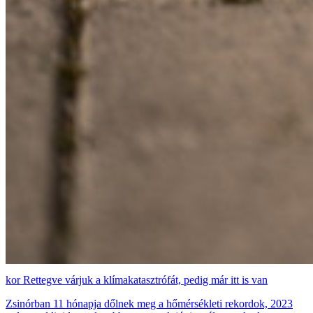
Rettegve várjuk a klímakatasztrófát, pedig már itt is van
Zsinórban 11 hónapja dőlnek meg a hőmérsékleti rekordok, 2023