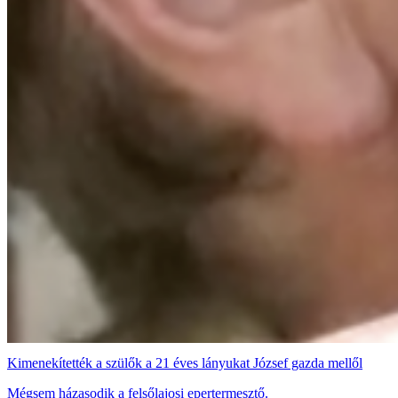
Kimenekítették a szülők a 21 éves lányukat József gazda mellől
Mégsem házasodik a felsőlajosi epertermesztő.