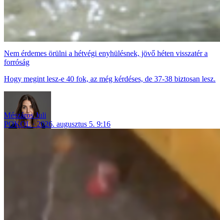
Nem érdemes örülni a hétvégi enyhülésnek, jövő héten visszatér a
forróság
Hogy megint lesz-e 40 fok, az még kérdéses, de 37-38 biztosan lesz.
Mészáros Juli
POKOL
2026. augusztus 5. 9:16