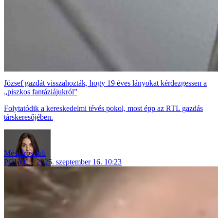
József gazdát visszahozták, hogy 19 éves lányokat kérdezgessen a
„piszkos fantáziájukról”
Folytatódik a kereskedelmi tévés pokol, most épp az RTL gazdás
társkeresőjében.
Mészáros Juli
POKOL
2025. szeptember 16. 10:23