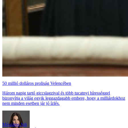
50 millió dolláros proliság Velencében
Három napig tartó giccslagzival és több tucatnyi hírességgel
bizonyítja a világ egyik leggazdagabb embere, hogy a milliárdokhoz
nem minden esetben jár jó ízlés.
Mészáros Juli