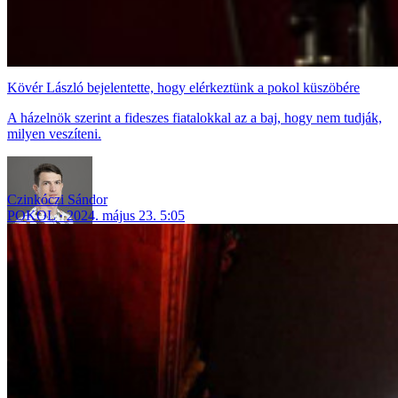
Kövér László bejelentette, hogy elérkeztünk a pokol küszöbére
A házelnök szerint a fideszes fiatalokkal az a baj, hogy nem tudják,
milyen veszíteni.
Czinkóczi Sándor
POKOL
2024. május 23. 5:05