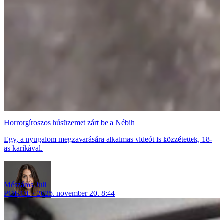
Horrorgíroszos húsüzemet zárt be a Nébih
Egy, a nyugalom megzavarására alkalmas videót is közzétettek, 18-
as karikával.
Mészáros Juli
POKOL
2025. november 20. 8:44