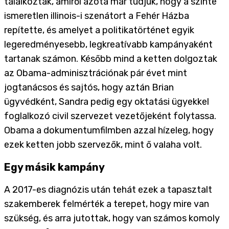
találkoztak, amiről azóta már tudjuk, hogy a szinte
ismeretlen illinois-i szenátort a Fehér Házba
repítette, és amelyet a politikatörténet egyik
legeredményesebb, legkreatívabb kampányaként
tartanak számon. Később mind a ketten dolgoztak
az Obama-adminisztrációnak pár évet mint
jogtanácsos és sajtós, hogy aztán Brian
ügyvédként, Sandra pedig egy oktatási ügyekkel
foglalkozó civil szervezet vezetőjeként folytassa.
Obama a dokumentumfilmben azzal hízeleg, hogy
ezek ketten jobb szervezők, mint ő valaha volt.
Egy másik kampány
A 2017-es diagnózis után tehát ezek a tapasztalt
szakemberek felmérték a terepet, hogy mire van
szükség, és arra jutottak, hogy van számos komoly