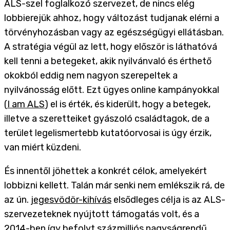
ALS-szel foglalkozó szervezet, de nincs elég
lobbierejük ahhoz, hogy változást tudjanak elérni a
törvényhozásban vagy az egészségügyi ellátásban.
A stratégia végül az lett, hogy először is láthatóvá
kell tenni a betegeket, akik nyilvánvaló és érthető
okokból eddig nem nagyon szerepeltek a
nyilvánosság előtt. Ezt ügyes online kampányokkal
(
I am ALS
) el is érték, és kiderült, hogy a betegek,
illetve a szeretteiket gyászoló családtagok, de a
terület legelismertebb kutatóorvosai is úgy érzik,
van miért küzdeni.
És innentől jöhettek a konkrét célok, amelyekért
lobbizni kellett. Talán már senki nem emlékszik rá, de
az ún.
jegesvödör-kihívás
elsődleges célja is az ALS-
szervezeteknek nyújtott támogatás volt, és a
2014-ben így befolyt százmilliós nagyságrendű