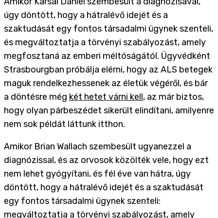
Amikor Karsai Dániel szembesült a diagnózisával,
úgy döntött, hogy a hátralévő idejét és a
szaktudását egy fontos társadalmi ügynek szenteli,
és megváltoztatja a törvényi szabályozást, amely
megfosztaná az emberi méltóságától. Ügyvédként
Strasbourgban próbálja elérni, hogy az ALS betegek
maguk rendelkezhessenek az életük végéről, és bár
a döntésre még
két hetet várni kell
, az már biztos,
hogy olyan párbeszédet sikerült elindítani, amilyenre
nem sok példát láttunk itthon.
Amikor Brian Wallach szembesült ugyanezzel a
diagnózissal, és az orvosok közölték vele, hogy ezt
nem lehet gyógyítani, és fél éve van hátra, úgy
döntött, hogy a hátralévő idejét és a szaktudását
egy fontos társadalmi ügynek szenteli:
megváltoztatja a törvényi szabályozást, amely