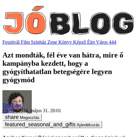
Fesztivál
Film
Színház
Zene
Könyv
Képző
Élet
Város
444
Azt mondták, fél éve van hátra, mire ő
kampányba kezdett, hogy a
gyógyíthatatlan betegségére legyen
gyógymód
Urfi Péter
FILM
2024. május 31. 20:01
Megosztás
Ajándékozás