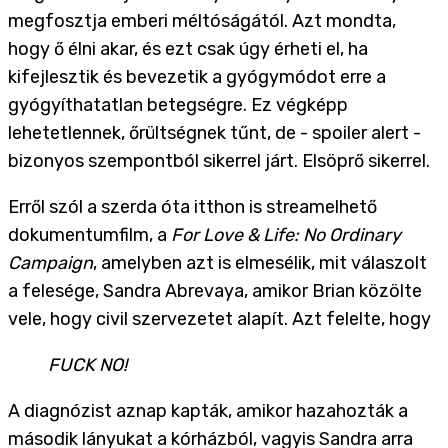
megfosztja emberi méltóságától. Azt mondta,
hogy ő élni akar, és ezt csak úgy érheti el, ha
kifejlesztik és bevezetik a gyógymódot erre a
gyógyíthatatlan betegségre. Ez végképp
lehetetlennek, őrültségnek tűnt, de - spoiler alert -
bizonyos szempontból sikerrel járt. Elsöprő sikerrel.
Erről szól a szerda óta itthon is streamelhető
dokumentumfilm, a
For Love & Life: No Ordinary
Campaign
, amelyben azt is elmesélik, mit válaszolt
a felesége, Sandra Abrevaya, amikor Brian közölte
vele, hogy civil szervezetet alapít. Azt felelte, hogy
FUCK NO!
A diagnózist aznap kapták, amikor hazahozták a
második lányukat a kórházból, vagyis Sandra arra