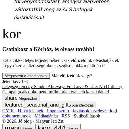
törvénymódosítást, amelyek alapvetően
változtatták meg az ALS betegek
életkilátásait.
Csatlakozz a Körhöz, és olvass tovább!
Ezt a cikket teljes terjedelmében csak előfizetőink olvashatják el.
Légy része a közösségünknek, segítsd a 444 működését!
Már előfizetőnk vagy?
Megnézem a csomagokat
Jelentkezz be!
betegség
remény
Sandra Abrevaya
For Love & Life: No Ordinary
Campaign
als
dokumentumfilm
brian wallach
karsai dániel
Megosztás
Ajándékozás
GYIK
Hibát jelentek
Impresszum
Javítások kezelése
Jogi
dokumentumok
Médiaajánlat
RSS
Sütibeállítások
©
2026
. Jó blog - Magyar Jeti Zrt.