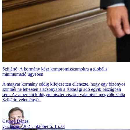
Szijjártó: A kormány kész kompromisszumokra a globális
minimumadó ügyében
A magyar kormány eddig kifejezetten ellenezte, hogy egy bizonyos
szintnél ne lehessen alacsonyabb a társasági adó egyik országban
sem. Az amerikai külügyminiszter viszont valamivel megváltoztatta
Szijjártó véleményét.
Csurgó Dénes
gazdaság
2021. október 6. 15:33