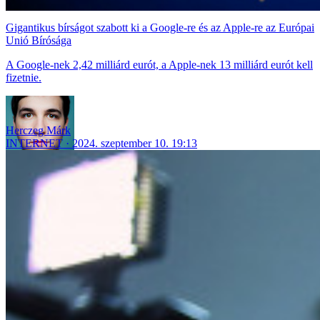
Gigantikus bírságot szabott ki a Google-re és az Apple-re az Európai
Unió Bírósága
A Google-nek 2,42 milliárd eurót, a Apple-nek 13 milliárd eurót kell
fizetnie.
Herczeg Márk
INTERNET
2024. szeptember 10. 19:13