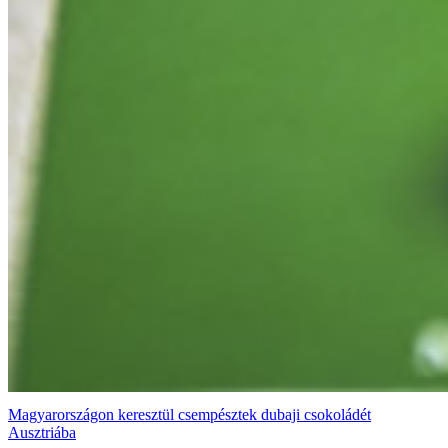
Magyarországon keresztül csempésztek dubaji csokoládét
Ausztriába