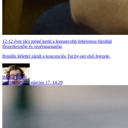
12-12 évre rács mögé kerül a legnagyobb fehérorosz híroldal
főszerkesztője és vezérigazgatója
Brutális ítélettel zárult a koncepciós Tut.by-per első fejezete.
Bódog Bálint
külföld
2023. március 17. 14:29