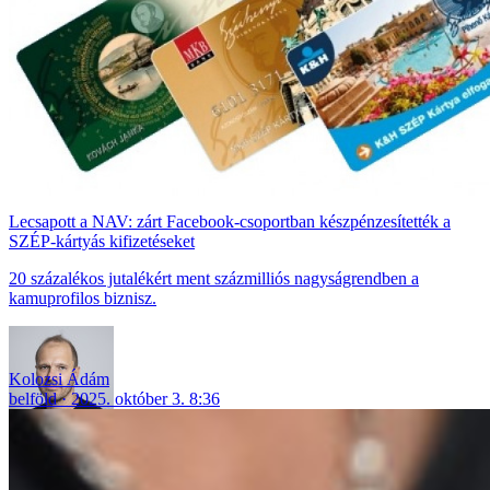
Lecsapott a NAV: zárt Facebook-csoportban készpénzesítették a
SZÉP-kártyás kifizetéseket
20 százalékos jutalékért ment százmilliós nagyságrendben a
kamuprofilos biznisz.
Kolozsi Ádám
belföld
2025. október 3. 8:36