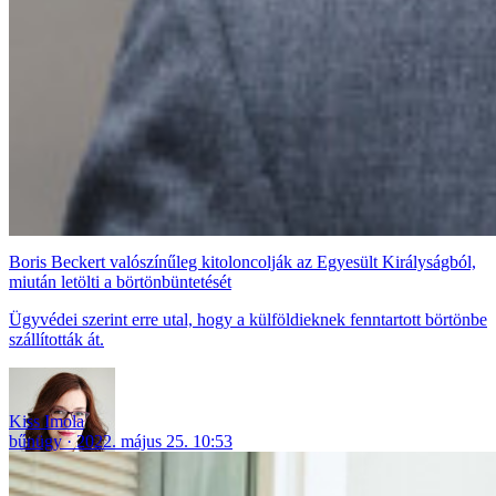
Boris Beckert valószínűleg kitoloncolják az Egyesült Királyságból,
miután letölti a börtönbüntetését
Ügyvédei szerint erre utal, hogy a külföldieknek fenntartott börtönbe
szállították át.
Kiss Imola
bűnügy
2022. május 25. 10:53