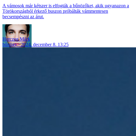
A vámosok már kétszer is elfogták a bűnözőket, akik ugyanazon a
Törökországból érkező buszon próbálták vámmentesen
becsempészni az árut.
Herczeg Márk
bűnügy
2024. december 8. 13:25