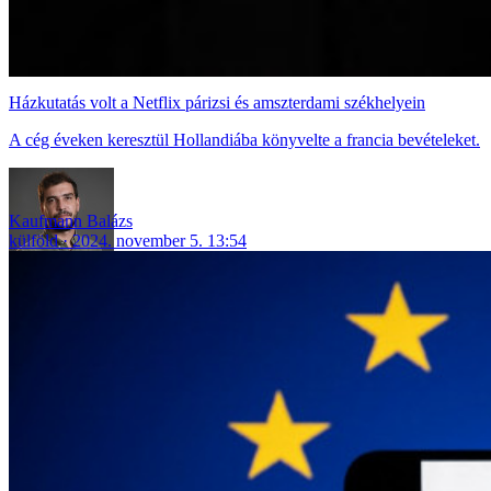
Házkutatás volt a Netflix párizsi és amszterdami székhelyein
A cég éveken keresztül Hollandiába könyvelte a francia bevételeket.
Kaufmann Balázs
külföld
2024. november 5. 13:54