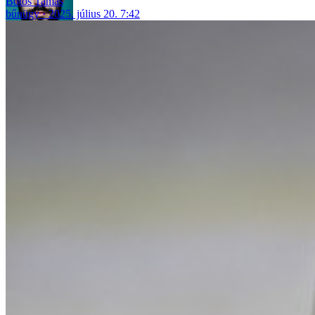
Botos Tamás
bűnügy
2025. július 20. 7:42