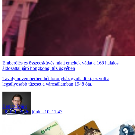
Emberölés és összeesküvés miatt emeltek vádat a 168 halálos
áldozattal járó hongkongi tűz ügyében
Tavaly novemberben hét toronyház gyulladt ki, ez volt a
legsúlyosabb tűzeset a városállamban 1948 óta.
Benics Márk
külföld
2026. június 10. 11:47