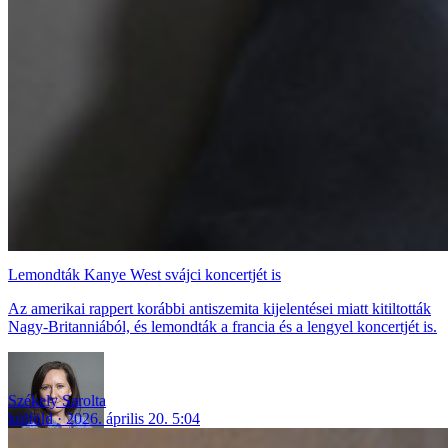
Lemondták Kanye West svájci koncertjét is
Az amerikai rappert korábbi antiszemita kijelentései miatt kitiltották
Nagy-Britanniából, és lemondták a francia és a lengyel koncertjét is.
Székely Sarolta
külföld
2026. április 20. 5:04