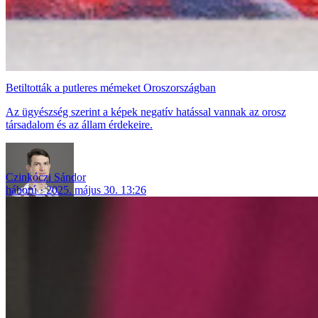
Betiltották a putleres mémeket Oroszországban
Az ügyészség szerint a képek negatív hatással vannak az orosz
társadalom és az állam érdekeire.
Czinkóczi Sándor
háború
2025. május 30. 13:26