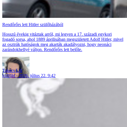
Rendőrőrs lett Hitler szülőházából
Hosszú évekig vitáztak arról, mi legyen a 17. századi egykori
fogadó sorsa, ahol 1889 áprilisában megszületett Adolf Hitler, mivel
az osztrák hatóságok meg akarták akadályozni, hogy neonáci
zarándokhellyé váljon. Rendőrőrs lett belőle.
Takács Lili
külföld
2026. július 22. 9:42