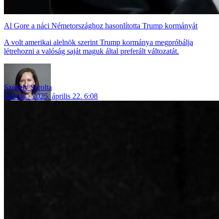
Al Gore a náci Németországhoz hasonlította Trump kormányát
A volt amerikai alelnök szerint Trump kormánya megpróbálja
létrehozni a valóság saját maguk által preferált változatát.
Székely Sarolta
külföld
2025. április 22. 6:08