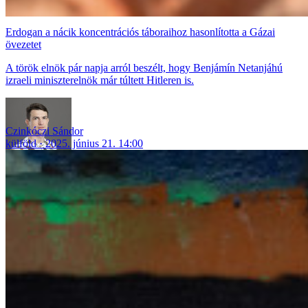
Erdogan a nácik koncentrációs táboraihoz hasonlította a Gázai
övezetet
A török elnök pár napja arról beszélt, hogy Benjámín Netanjáhú
izraeli miniszterelnök már túltett Hitleren is.
Czinkóczi Sándor
külföld
2025. június 21. 14:00