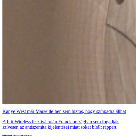
Kanye West már Marseille-ben sem biztos, hogy színpadra állhat
A brit Wireless fesztivál után Franciaországban sem fogadják
szívesen az antiszemita kijelentései miatt sokat bírált rappert.