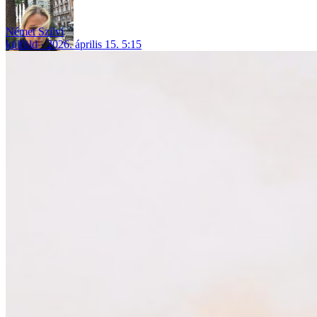
Német Szilvi
külföld
2026. április 15. 5:15