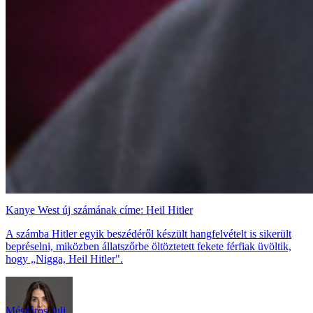
Kanye West új számának címe: Heil Hitler
A számba Hitler egyik beszédéről készült hangfelvételt is sikerült
bepréselni, miközben állatszőrbe öltöztetett fekete férfiak üvöltik,
hogy „Nigga, Heil Hitler".
Mészáros Juli