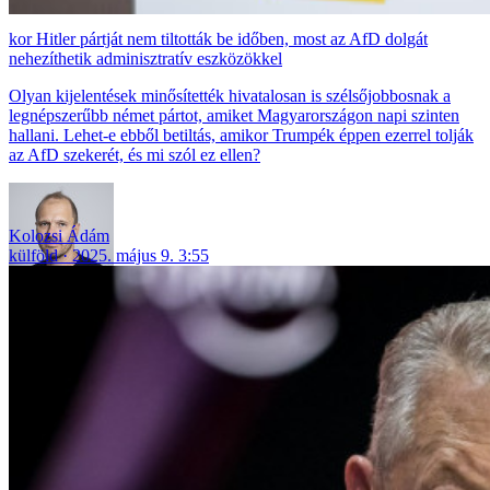
Hitler pártját nem tiltották be időben, most az AfD dolgát
nehezíthetik adminisztratív eszközökkel
Olyan kijelentések minősítették hivatalosan is szélsőjobbosnak a
legnépszerűbb német pártot, amiket Magyarországon napi szinten
hallani. Lehet-e ebből betiltás, amikor Trumpék éppen ezerrel tolják
az AfD szekerét, és mi szól ez ellen?
Kolozsi Ádám
külföld
2025. május 9. 3:55