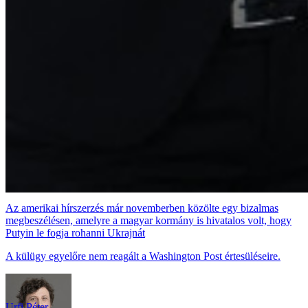
Az amerikai hírszerzés már novemberben közölte egy bizalmas
megbeszélésen, amelyre a magyar kormány is hivatalos volt, hogy
Putyin le fogja rohanni Ukrajnát
A külügy egyelőre nem reagált a Washington Post értesüléseire.
Urfi Péter