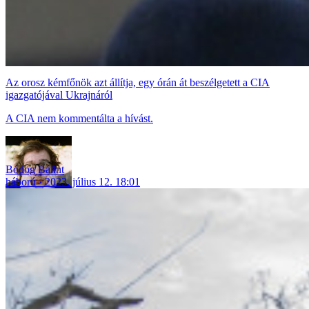
Az orosz kémfőnök azt állítja, egy órán át beszélgetett a CIA
igazgatójával Ukrajnáról
A CIA nem kommentálta a hívást.
Bódog Bálint
háború
2023. július 12. 18:01