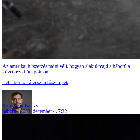
Az amerikai hírszerzés tudni véli, hogyan alakul majd a háború a
következő hónapokban
Tél tábornok átveszi a főszerepet.
Kaufmann Balázs
háború
2022. december 4. 7:22