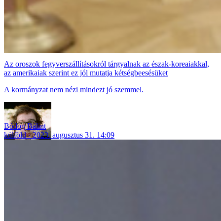
Az oroszok fegyverszállításokról tárgyalnak az észak-koreaiakkal,
az amerikaiak szerint ez jól mutatja kétségbeesésüket
A kormányzat nem nézi mindezt jó szemmel.
Bódog Bálint
külföld
2023. augusztus 31. 14:09