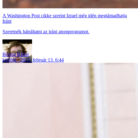
A Washington Post cikke szerint Izrael még idén megtámadhatja
Iránt
Szeretnék hátráltatni az iráni atomprogramot.
Bódog Bálint
külföld
2025. február 13. 6:44