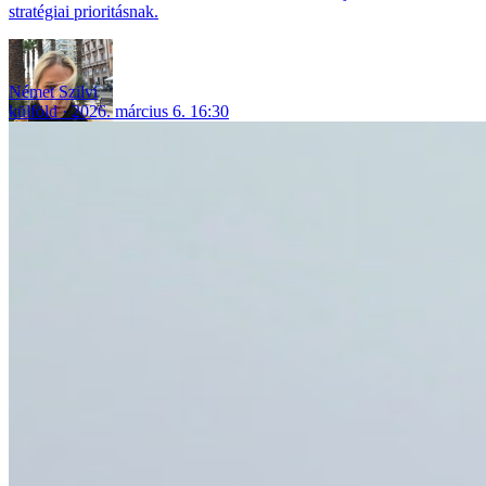
stratégiai prioritásnak.
Német Szilvi
külföld
2026. március 6. 16:30