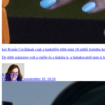
Rogán Cecíliának csak a karkötője több mint 18 millió forintba ke
De több százezres volt a cipője és a táskája is, a babakocsiról nem is 
Kiss Imola
PÉNZ
2022. szeptember 10. 16:16