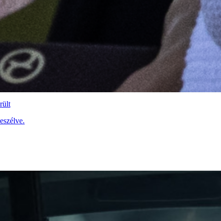
rült
beszélve.