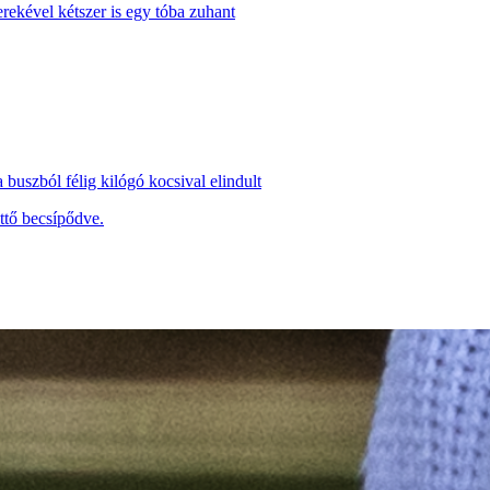
ekével kétszer is egy tóba zuhant
 buszból félig kilógó kocsival elindult
ttő becsípődve.