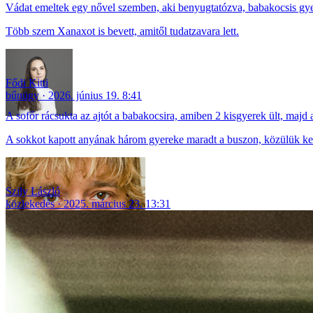
Vádat emeltek egy nővel szemben, aki benyugtatózva, babakocsis gyer
Több szem Xanaxot is bevett, amitől tudatzavara lett.
Fődi Kitti
bűnügy
2026. június 19. 8:41
A sofőr rácsukta az ajtót a babakocsira, amiben 2 kisgyerek ült, majd a
A sokkot kapott anyának három gyereke maradt a buszon, közülük ke
Szily László
közlekedés
2025. március 23. 13:31