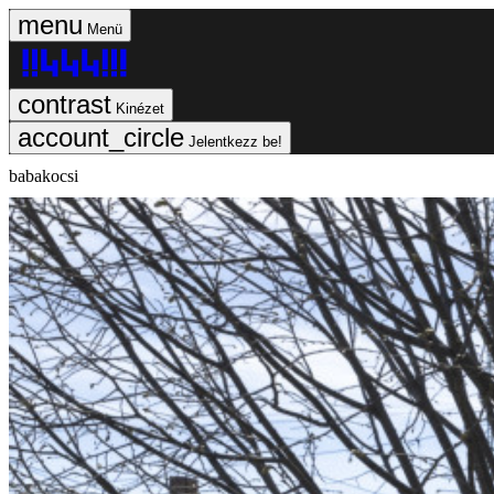
Menü
Kinézet
Jelentkezz be!
babakocsi