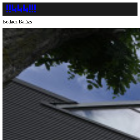
Bodacz Balázs