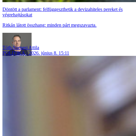
Döntött a parlament: felfüggeszthetik a devizahiteles pereket és
végrehajtásokat
Ritkán látott összhang: minden párt megszavazta.
Tóth-Szenesi Attila
POLITIKA
2026. június 8. 15:11