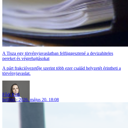
A Tisza egy törvényjavaslatban felfüggesztené a devizahiteles
pereket és végrehajtásokat
A párt frakcióvezetője szerint több ezer család helyzetét érintheti a
törvényjavaslat.
Fődi Kitti
belföld
2026. május 20. 18:08