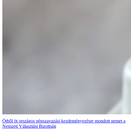
Ötből öt országos népszavazási kezdeményezésre mondott nemet a
Nemzeti Választási Bizottság