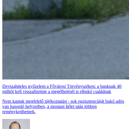
Devizahiteles győzelem a Fővárosi Törvényszéken: a banknak 40
milliót kell visszafizetnie a megélhetését is elbukó családnak
Nem kaptak megfelelő tájékoztatást - sok egzisztenciáját bukó adós
van hasonló helyzetben, a mostani ítélet után többen
reménykedhetnek.