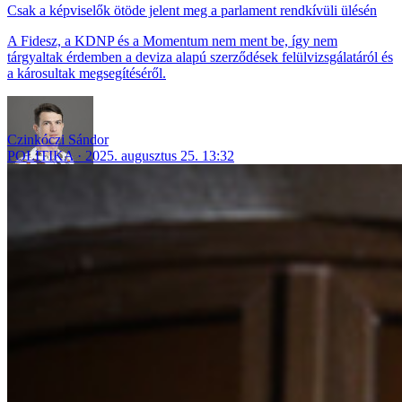
Csak a képviselők ötöde jelent meg a parlament rendkívüli ülésén
A Fidesz, a KDNP és a Momentum nem ment be, így nem
tárgyaltak érdemben a deviza alapú szerződések felülvizsgálatáról és
a károsultak megsegítéséről.
Czinkóczi Sándor
POLITIKA
2025. augusztus 25. 13:32