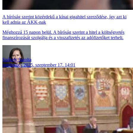
A bíróság szerint közérdekű a kínai gigahitel szerződése, így azt ki
kell adnia az ÁKK-nak
Méghozzá 15 napon belül. A bíróság szerint a hitel a költségvetés
finanszírozását szolgálja és a visszafizetés az adófizetőket terheli.
Székely Sarolta
gazdaság
2025. szeptember 17. 14:01