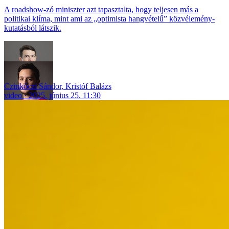
A roadshow-zó miniszter azt tapasztalta, hogy teljesen más a
politikai klíma, mint ami az „optimista hangvételű” közvélemény-
kutatásból látszik.
Czinkóczi Sándor
,
Kristóf Balázs
video
2025. június 25. 11:30