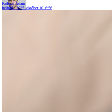
Kolozsi Ádám
belföld
2025. október 10. 6:56