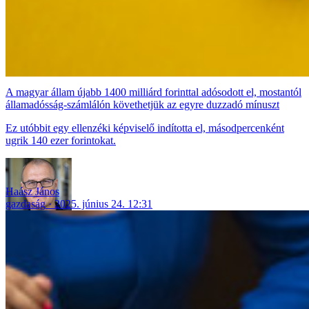
A magyar állam újabb 1400 milliárd forinttal adósodott el, mostantól
államadósság-számlálón követhetjük az egyre duzzadó mínuszt
Ez utóbbit egy ellenzéki képviselő indította el, másodpercenként
ugrik 140 ezer forintokat.
Haász János
gazdaság
2025. június 24. 12:31