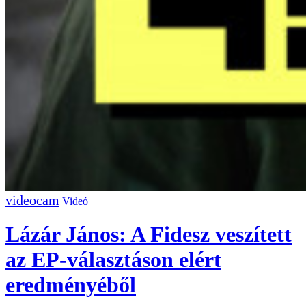
Videó
Lázár János: A Fidesz veszített
az EP-választáson elért
eredményéből