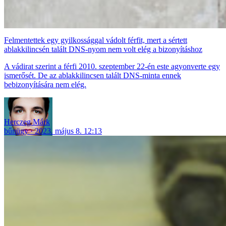
Felmentettek egy gyilkossággal vádolt férfit, mert a sértett
ablakkilincsén talált DNS-nyom nem volt elég a bizonyításhoz
A vádirat szerint a férfi 2010. szeptember 22-én este agyonverte egy
ismerősét. De az ablakkilincsen talált DNS-minta ennek
bebizonyítására nem elég.
Herczeg Márk
bűnügy
2023. május 8. 12:13