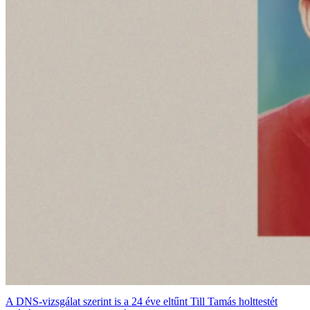
A DNS-vizsgálat szerint is a 24 éve eltűnt Till Tamás holttestét