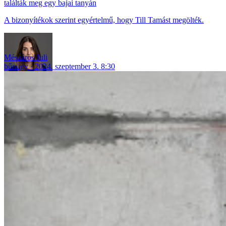
találták meg egy bajai tanyán
A bizonyítékok szerint egyértelmű, hogy Till Tamást megölték.
Mészáros Juli
bűnügy
2024. szeptember 3. 8:30