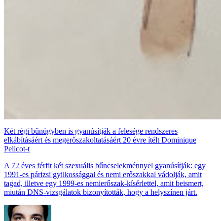
Két régi bűnügyben is gyanúsítják a felesége rendszeres
elkábításáért és megerőszakoltatásáért 20 évre ítélt Dominique
Pelicot-t
A 72 éves férfit két szexuális bűncselekménnyel gyanúsítják: egy
1991-es párizsi gyilkossággal és nemi erőszakkal vádolják, amit
tagad, illetve egy 1999-es nemierőszak-kísérlettel, amit beismert,
miután DNS-vizsgálatok bizonyították, hogy a helyszínen járt.