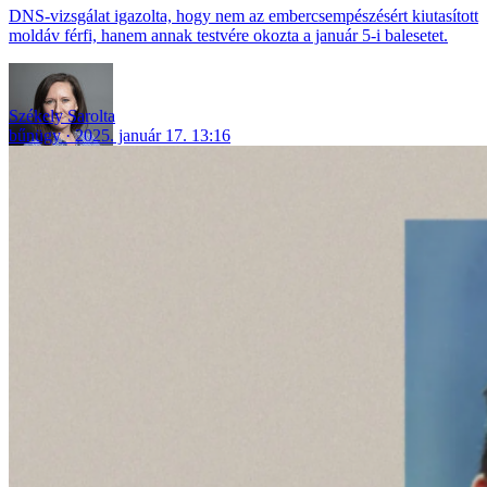
DNS-vizsgálat igazolta, hogy nem az embercsempészésért kiutasított
moldáv férfi, hanem annak testvére okozta a január 5-i balesetet.
Székely Sarolta
bűnügy
2025. január 17. 13:16