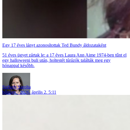
Egy 17 éves lányt azonosítottak Ted Bundy áldozataként
51 éves ügyet zártak le: a 17 éves Laura Ann Aime 1974-ben tűnt el
egy halloweeni buli után, holtestét túrázók találták meg egy
hónappal később.
Székely Sarolta
bűnügy
2026. április 2. 5:11