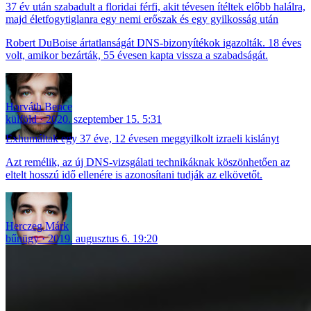
37 év után szabadult a floridai férfi, akit tévesen ítéltek előbb halálra,
majd életfogytiglanra egy nemi erőszak és egy gyilkosság után
Robert DuBoise ártatlanságát DNS-bizonyítékok igazolták. 18 éves
volt, amikor bezárták, 55 évesen kapta vissza a szabadságát.
Horváth Bence
külföld
2020. szeptember 15. 5:31
Exhumáltak egy 37 éve, 12 évesen meggyilkolt izraeli kislányt
Azt remélik, az új DNS-vizsgálati technikáknak köszönhetően az
eltelt hosszú idő ellenére is azonosítani tudják az elkövetőt.
Herczeg Márk
bűnügy
2019. augusztus 6. 19:20