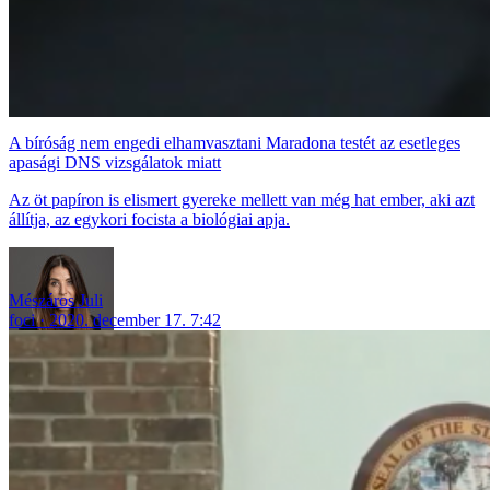
A bíróság nem engedi elhamvasztani Maradona testét az esetleges
apasági DNS vizsgálatok miatt
Az öt papíron is elismert gyereke mellett van még hat ember, aki azt
állítja, az egykori focista a biológiai apja.
Mészáros Juli
foci
2020. december 17. 7:42