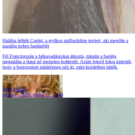
Halálra ítélték Curtist, a gyilkos staffordshire terriert, aki megölte a
gazdája terhes barátnőjét
Fél Franciország a falkavadászokat átkozta, miután a barátja
megtalálta a fiatal nő meztelen holttestét. Aztán fokról fokra kiderült,
hogy a horrorsztori másképpen néz ki, mint kezdetben hitték.
Szily László
bűnügy
2026. június 11. 13:44