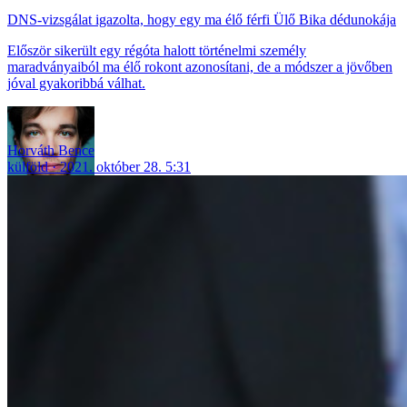
DNS-vizsgálat igazolta, hogy egy ma élő férfi Ülő Bika dédunokája
Először sikerült egy régóta halott történelmi személy
maradványaiból ma élő rokont azonosítani, de a módszer a jövőben
jóval gyakoribbá válhat.
Horváth Bence
külföld
2021. október 28. 5:31