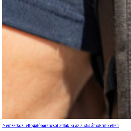
Nemzetközi elfogatóparancsot adtak ki az audis ámokfutó ellen