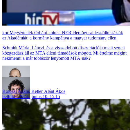
Megsértették Orbánt, mire a NER ideológusai lesztálinistázták
az Akadémiát: a kormány kampánya a magyar tudomány ellen
Schmidt Mária, Lánczi, és a visszadobott disszertációja miatt sértett
közgazdász áll az MTA elleni támadások mögött. Mi értelme megint
nekimenni a már többször lenyomott MTA-nak?
Kolozsi Ádám
,
Keller-Alánt Ákos
belföld
2025. június 10. 15:15