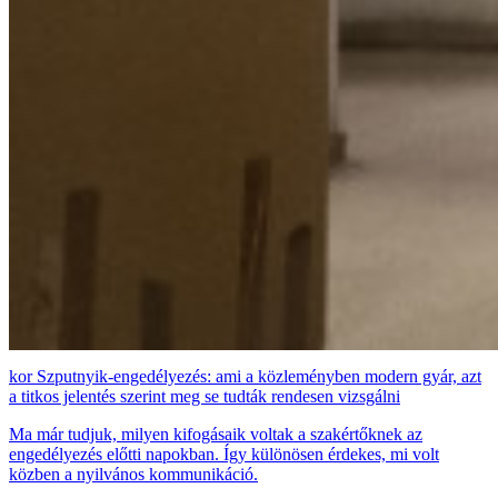
Szputnyik-engedélyezés: ami a közleményben modern gyár, azt
a titkos jelentés szerint meg se tudták rendesen vizsgálni
Ma már tudjuk, milyen kifogásaik voltak a szakértőknek az
engedélyezés előtti napokban. Így különösen érdekes, mi volt
közben a nyilvános kommunikáció.