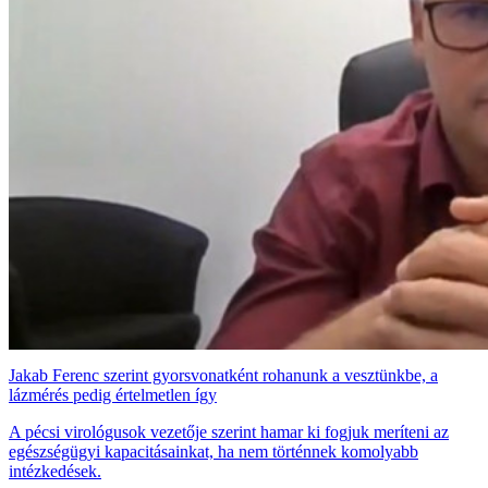
Jakab Ferenc szerint gyorsvonatként rohanunk a vesztünkbe, a
lázmérés pedig értelmetlen így
A pécsi virológusok vezetője szerint hamar ki fogjuk meríteni az
egészségügyi kapacitásainkat, ha nem történnek komolyabb
intézkedések.