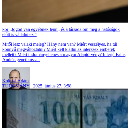
„Jogod van egyébnek lenni, és a társadalom meg a hatóságok
előtt is vállalni ezt”
Mitől lesz valaki meleg? Hány nem van? Miért veszélyes, ha túl
könnyű megváltoztatni? Miért kell kiállni az interszex emberek
mellett? Miért tudományellenes a magyar Alaptörvény? Interjú Falus
András genetikussal.
Kolozsi Ádám
TUDOMÁNY
2025. június 27. 3:58