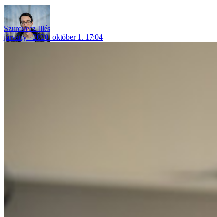
Szurovecz Illés
járvány
2020. október 1. 17:04