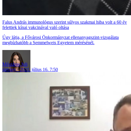
Falus András immunológus szerint súlyos szakmai hiba volt a 60 év
felettiek kínai vakcinával való oltása
Úgy látja, a Fővárosi Önkormányzat ellenanyagszint-vizsgálata
megbízhatóbb a Semmelweis Egyetem mérésénél.
Mészáros Juli
járvány
2021. július 16. 7:50