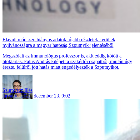
Elavult módszer, hiányos adatok: újabb részletek kerültek
nyilvánosságra a magyar hatóság Szputnyik-jelentéséből
Megszólalt az immunológus professzor is, akit eddig kötött a
titoktartás. Falus András kilépett a szakértői csapatból, miután úgy
érezte, felülről jött hatás miatt engedélyezték a Szputnyikot.
Szurovecz Illés
járvány
2021. december 23. 9:02