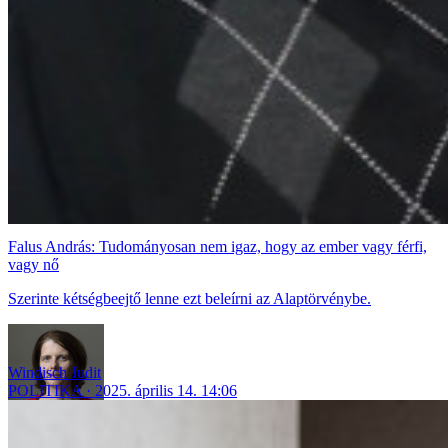
Falus András: Tudományosan nem igaz, hogy az ember vagy férfi,
vagy nő
Szerinte kétségbeejtő lenne ezt beleírni az Alaptörvénybe.
Windisch Judit
POLITIKA
2025. április 14. 14:06