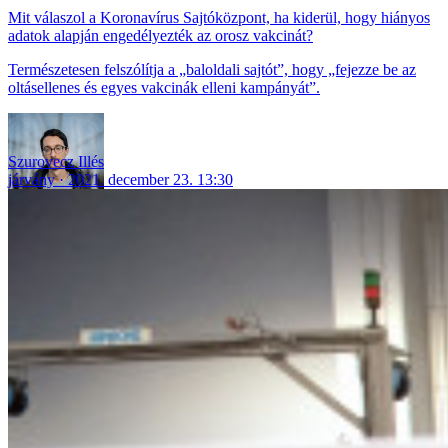
Mit válaszol a Koronavírus Sajtóközpont, ha kiderül, hogy hiányos
adatok alapján engedélyezték az orosz vakcinát?
Természetesen felszólítja a „baloldali sajtót”, hogy „fejezze be az
oltásellenes és egyes vakcinák elleni kampányát”.
Szurovecz Illés
járvány
2021. december 23. 13:30