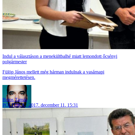
Indul a választáson a menekültbalhé miatt lemondott őcsényi
polgármester
Fülöp János mellett még hárman indulnak a vasárnapi
megmérettetésen.
Botos Tamás
POLITIKA
2017. december 11. 15:31