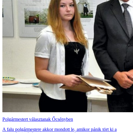
Polgármestert választanak Őcsényben
A falu polgármestere akkor mondott le, amikor pánik tört ki a