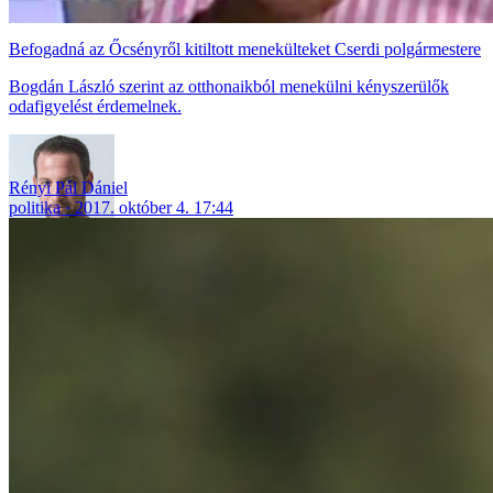
Befogadná az Őcsényről kitiltott menekülteket Cserdi polgármestere
Bogdán László szerint az otthonaikból menekülni kényszerülők
odafigyelést érdemelnek.
Rényi Pál Dániel
politika
2017. október 4. 17:44