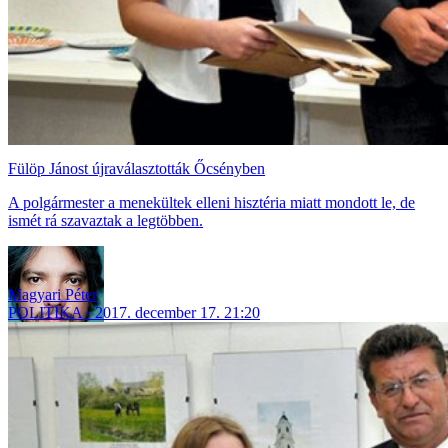
Fülöp Jánost újraválasztották Őcsényben
A polgármester a menekültek elleni hisztéria miatt mondott le, de
ismét rá szavaztak a legtöbben.
Magyari Péter
POLITIKA
2017. december 17. 21:20