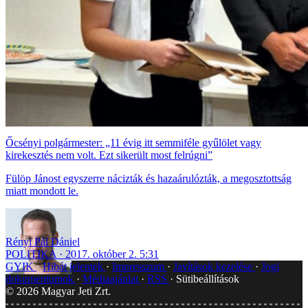
Őcsényi polgármester: „11 évig itt semmiféle gyűlölet vagy
kirekesztés nem volt. Ezt sikerült most felrúgni”
Fülöp Jánost egyszerre nácizták és hazaárulózták, a megosztottság
miatt mondott le.
Rényi Pál Dániel
POLITIKA
2017. október 2. 5:31
GYIK
Hibát jelentek
Impresszum
Javítások kezelése
Jogi
dokumentumok
Médiaajánlat
RSS
Sütibeállítások
©
2026
Magyar Jeti Zrt.