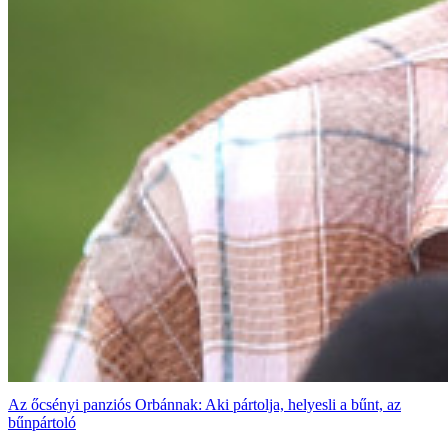
Az őcsényi panziós Orbánnak: Aki pártolja, helyesli a bűnt, az
bűnpártoló