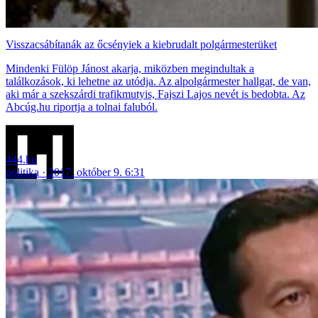
Visszacsábítanák az őcsényiek a kiebrudalt polgármesterüket
Mindenki Fülöp Jánost akarja, miközben megindultak a
találkozások, ki lehetne az utódja. Az alpolgármester hallgat, de van,
aki már a szekszárdi trafikmutyis, Fajszi Lajos nevét is bedobta. Az
Abcúg.hu riportja a tolnai faluból.
444.hu
politika
2017. október 9. 6:31