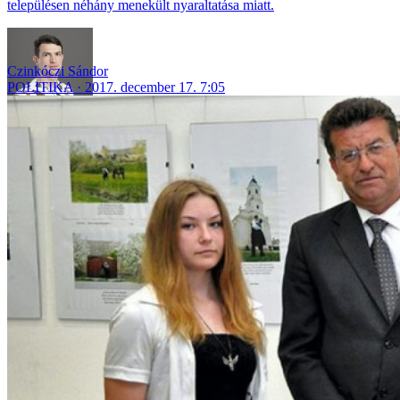
településen néhány menekült nyaraltatása miatt.
Czinkóczi Sándor
POLITIKA
2017. december 17. 7:05