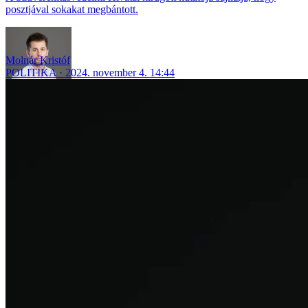
posztjával sokakat megbántott.
Molnár Kristóf
POLITIKA
2024. november 4. 14:44