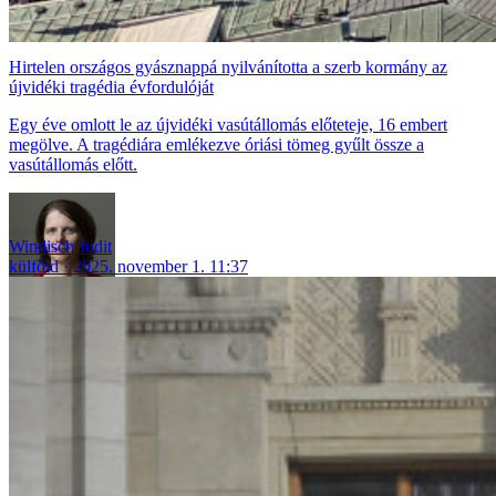
Hirtelen országos gyásznappá nyilvánította a szerb kormány az
újvidéki tragédia évfordulóját
Egy éve omlott le az újvidéki vasútállomás előteteje, 16 embert
megölve. A tragédiára emlékezve óriási tömeg gyűlt össze a
vasútállomás előtt.
Windisch Judit
külföld
2025. november 1. 11:37