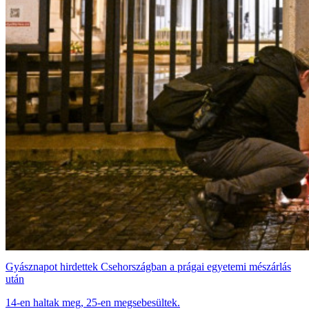
Gyásznapot hirdettek Csehországban a prágai egyetemi mészárlás
után
14-en haltak meg, 25-en megsebesültek.