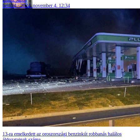
belföld
2024. november 4. 12:34
13-ra emelkedett az oroszországi benzinkút robbanás halálos
áldozatainak száma