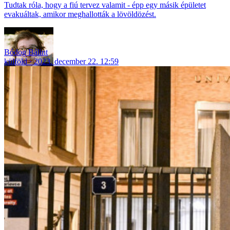
Tudtak róla, hogy a fiú tervez valamit - épp egy másik épületet
evakuáltak, amikor meghallották a lövöldözést.
Bódog Bálint
külföld
2023. december 22. 12:59