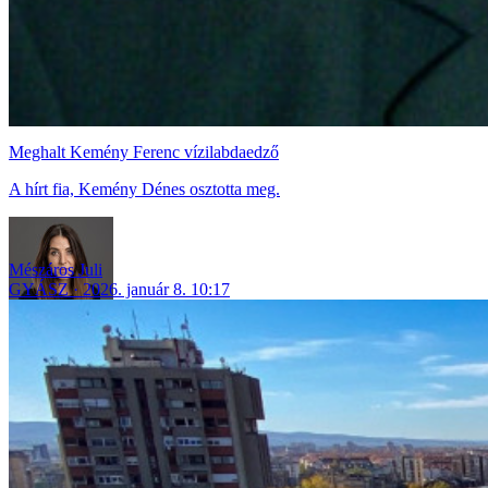
Meghalt Kemény Ferenc vízilabdaedző
A hírt fia, Kemény Dénes osztotta meg.
Mészáros Juli
GYÁSZ
2026. január 8. 10:17