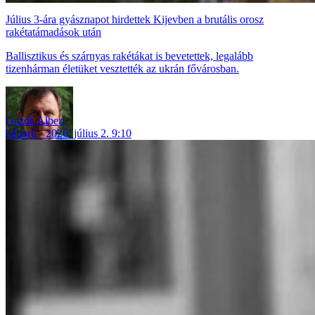
Július 3-ára gyásznapot hirdettek Kijevben a brutális orosz
rakétatámadások után
Ballisztikus és szárnyas rakétákat is bevetettek, legalább
tizenhárman életüket vesztették az ukrán fővárosban.
Gazda Albert
háború
2026. július 2. 9:10