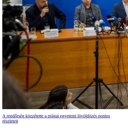
A rendőrség közzétette a prágai egyetemi lövöldözés pontos
részleteit