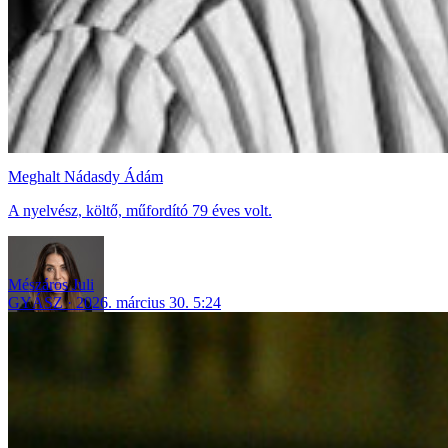
Meghalt Nádasdy Ádám
A nyelvész, költő, műfordító 79 éves volt.
Mészáros Juli
GYÁSZ
2026. március 30. 5:24