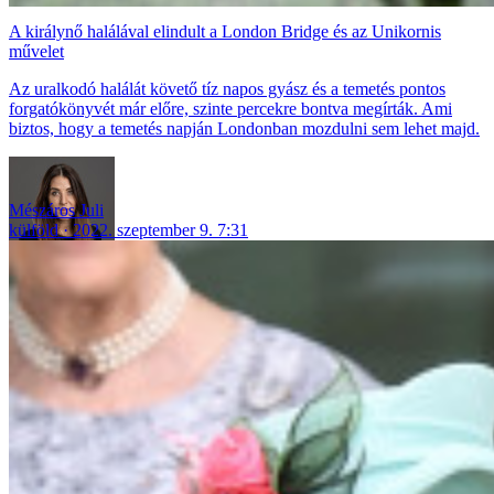
A királynő halálával elindult a London Bridge és az Unikornis
művelet
Az uralkodó halálát követő tíz napos gyász és a temetés pontos
forgatókönyvét már előre, szinte percekre bontva megírták. Ami
biztos, hogy a temetés napján Londonban mozdulni sem lehet majd.
Mészáros Juli
külföld
2022. szeptember 9. 7:31