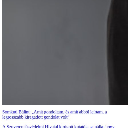
Somkuti Bálint: „Amit gondoltam, és amit abból leírtam, a
legrosszabb kiragadott gondolat volt”
A Szuverenitásvédelmi Hivatal kirúgott kutatója sajnálja, hogy