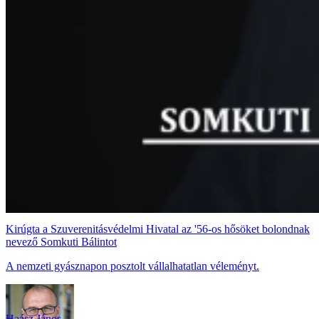
Kirúgta a Szuverenitásvédelmi Hivatal az '56-os hősöket bolondnak
nevező Somkuti Bálintot
A nemzeti gyásznapon posztolt vállalhatatlan véleményt.
Haász János