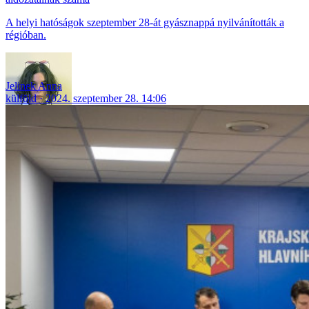
A helyi hatóságok szeptember 28-át gyásznappá nyilvánították a
régióban.
Jelinek Anna
külföld
2024. szeptember 28. 14:06