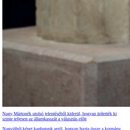
Nagy Mártonék utolsó jelentéséből kiderül, hogyan ürítették ki
szinte teljesen az államkasszát a választás előtt
Nagyjából képet kaphatunk arról, hogyan hozta össze a kormány