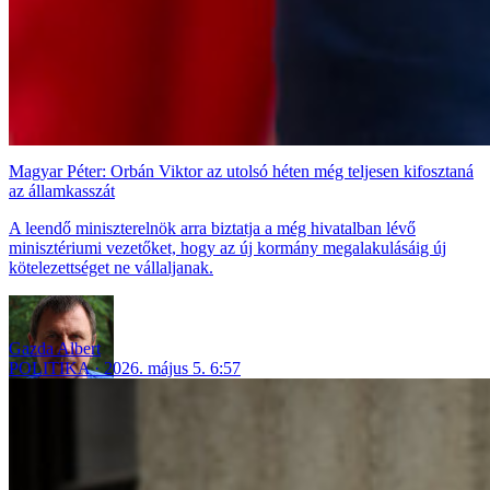
Magyar Péter: Orbán Viktor az utolsó héten még teljesen kifosztaná
az államkasszát
A leendő miniszterelnök arra biztatja a még hivatalban lévő
minisztériumi vezetőket, hogy az új kormány megalakulásáig új
kötelezettséget ne vállaljanak.
Gazda Albert
POLITIKA
2026. május 5. 6:57