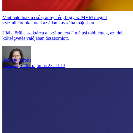
Mint halottnak a csók, annyit ért, hogy az MVM megint
százmilliárdokat utalt az államkasszába májusban
Hiába örül a szaktárca a „számottevő” májusi többletnek, az idei
költségvetés valójában összeomlott.
Székely Sarolta
gazdaság
2025. június 23. 11:13