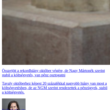
Összejött a rekordhiány október végére, de Nagy Mártonék szerint
stabil a költségvetés, van pénz osztogatni
Tavaly októberhez képest 20 százalékkal nagyobb hiány van most a
költségvetésben, de az NGM szerint rendezettek a pénzügyek, stabil
a költségvetés.