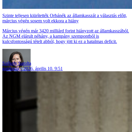
Szinte teljesen kiürítették Orbánék az államkasszát a választás előtt,
március végén sosem volt ekkora a hiány
Március végén már 3420 milliárd forint hiányzott az államkasszából.
Az NGM elárult néhány, a kampány szempontból is
kulcsfontosságú tételt abból, hogy jött ki ez a hatalmas deficit.
Székely Sarolta
gazdaság
2026. április 10. 9:51