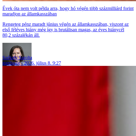
Évek óta nem volt példa arra, hogy hó végén több százmilliárd forint
maradjon az államkasszában
Rengeteg pénz maradt június végén az államkasszában, viszont az
első féléves hiány még így is brutálisan magas, az éves hiánycél
80,2 százalékán áll.
Székely Sarolta
gazdaság
2026. július 8. 9:27