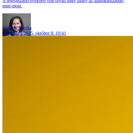
A legrosszabb években volt olyan nagy hiány az államkasszában,
mint most.
Székely Sarolta
gazdaság
2025. október 8. 10:41