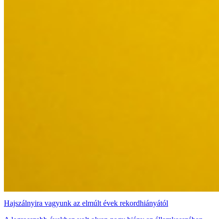
Hajszálnyira vagyunk az elmúlt évek rekordhiányától