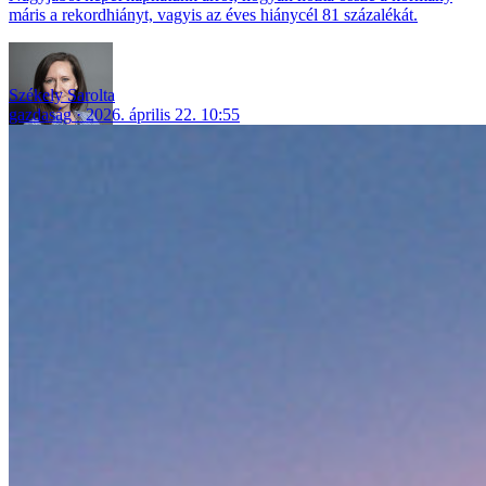
máris a rekordhiányt, vagyis az éves hiánycél 81 százalékát.
Székely Sarolta
gazdaság
2026. április 22. 10:55