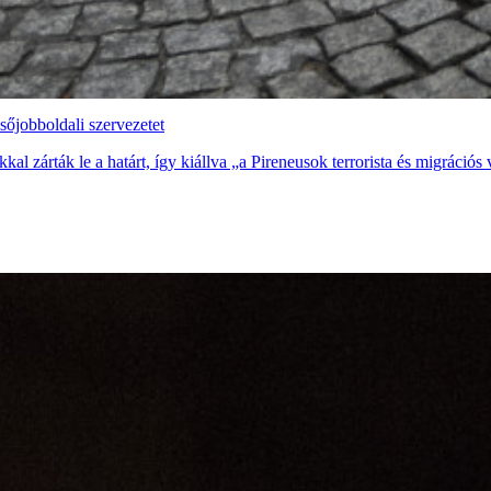
sőjobboldali szervezetet
l zárták le a határt, így kiállva „a Pireneusok terrorista és migrációs 