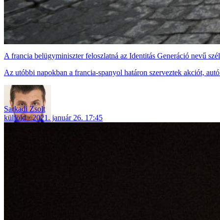
A francia belügyminiszter feloszlatná az Identitás Generáció nevű szél
Az utóbbi napokban a francia-spanyol határon szerveztek akciót, autókka
Sarkadi Zsolt
külföld
2021. január 26. 17:45