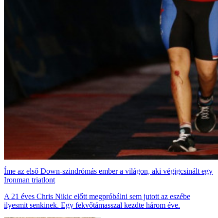
Íme az első Down-szindrómás ember a világon, aki végigcsinált egy
Ironman triatlont
A 21 éves Chris Nikic előtt megpróbálni sem jutott az eszébe
ilyesmit senkinek. Egy fekvőtámasszal kezdte három éve.