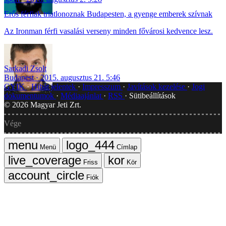
Erős férfiak triatlonoznak Budapesten, a gyenge emberek szívnak
Az Ironman férfi vasalási verseny minden fővárosi kedvence lesz.
Sarkadi Zsolt
Budapest
2015. augusztus 21. 5:46
GYIK
Hibát jelentek
Impresszum
Javítások kezelése
Jogi
dokumentumok
Médiaajánlat
RSS
Sütibeállítások
©
2026
Magyar Jeti Zrt.
Vége
Menü
Címlap
Friss
Kör
Fiók