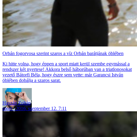
Orbán fogorvosa szerint szaros a víz Orbán barátjának öblében
Ki hitte volna, hogy éppen a sport miatt kerül szembe egymással a
rendszer két nyertese! Akkora belső háborúban van a triatlonosokat
vezető Bátorfi Béla, hogy észre sem vette: már Garancsi István
öblében dobálja a szaros sarat.
Haszán Zoltán
sport
2016. szeptember 12. 7:11