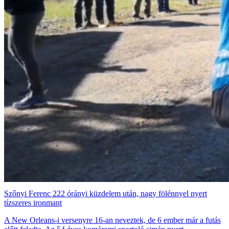
Szőnyi Ferenc 222 órányi küzdelem után, nagy fölénnyel nyert
tízszeres ironmant
A New Orleans-i versenyre 16-an neveztek, de 6 ember már a futás