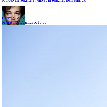
A videó megtekintését valójában senkinek nem ajánljuk.
Horváth Bence
baleset
2017. július 5. 13:08