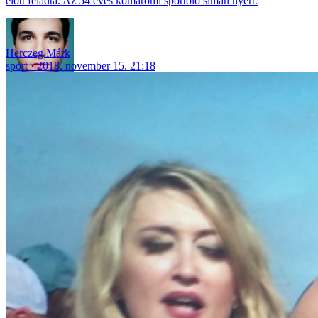
előtt feladta. Az 54 éves komáromi sportoló simán nyert.
Herczeg Márk
sport
2018. november 15. 21:18