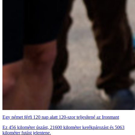
Egy német férfi 120 nap alatt 120-szor teljesítené az Ironmant
Ez 456 kilométer úszást, 21600 kilométer kerékpározást és 5063
kilométer futást jelentene.