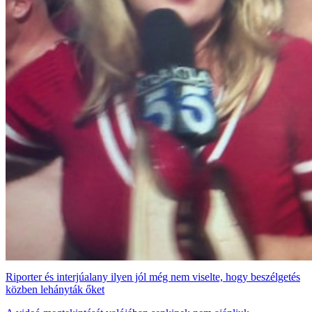
Riporter és interjúalany ilyen jól még nem viselte, hogy beszélgetés
közben lehányták őket