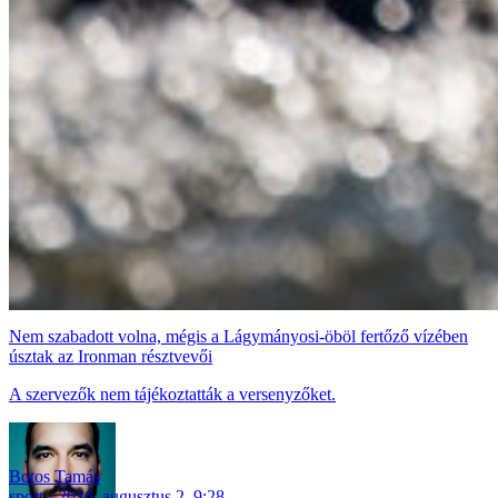
Nem szabadott volna, mégis a Lágymányosi-öböl fertőző vízében
úsztak az Ironman résztvevői
A szervezők nem tájékoztatták a versenyzőket.
Botos Tamás
sport
2016. augusztus 2. 9:28