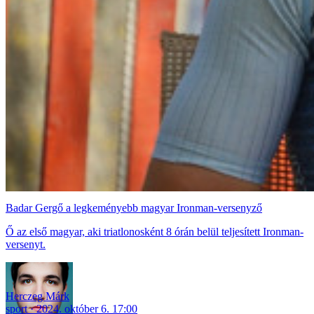
Badar Gergő a legkeményebb magyar Ironman-versenyző
Ő az első magyar, aki triatlonosként 8 órán belül teljesített Ironman-
versenyt.
Herczeg Márk
sport
2024. október 6. 17:00