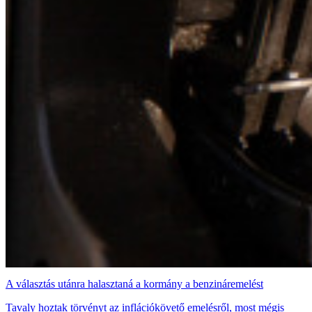
A választás utánra halasztaná a kormány a benzináremelést
Tavaly hoztak törvényt az inflációkövető emelésről, most mégis