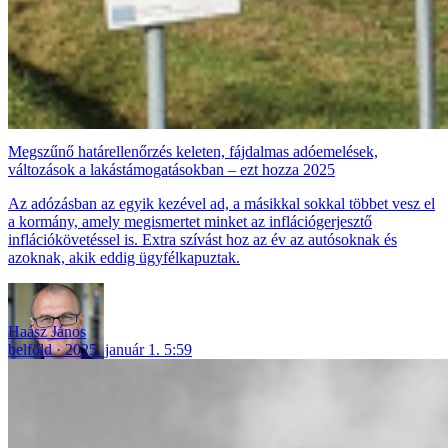
Megszűnő határellenőrzés keleten, fájdalmas adóemelések,
változások a lakástámogatásokban – ezt hozza 2025
Az adózásban az egyik kezével ad, a másikkal sokkal többet vesz el
a kormány, amely megismertet minket az inflációgerjesztő
inflációkövetéssel is. Extra szívást hoz az év az autósoknak és
azoknak, akik eddig ügyfélkapuztak.
Haász János
belföld
2025. január 1. 5:59