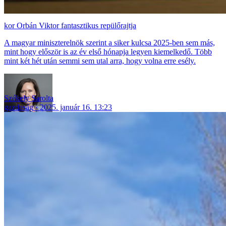
Orbán Viktor fantasztikus repülőrajtja
A magyar miniszterelnök szerint a siker kulcsa 2025-ben sem más,
mint hogy először is az év első hónapja legyen kiemelkedő. Több
mint két hét után semmi sem utal arra, hogy volna erre esély.
Székely Sarolta
gazdaság
2025. január 16. 13:23