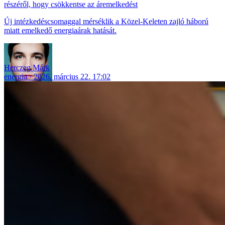
részéről, hogy csökkentse az áremelkedést
Új intézkedéscsomaggal mérséklik a Közel-Keleten zajló háború
miatt emelkedő energiaárak hatását.
Herczeg Márk
energia
2026. március 22. 17:02