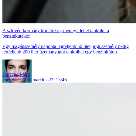
A szlovén kormány korlátozza, mennyit lehet tankolni a
benzinkutakon
Egy magánszemély naponta legfeljebb 50 liter, jogi személy pedig
legfeljebb 200 liter üzemanyagot tankolhat egy benzinkúton.
Herczeg Márk
energia
2026. március 22. 13:46