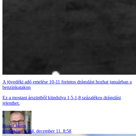
A jövedéki adó emelése 10-11 forintos drágulást hozhat januárban a
benzinkutakon
Ez a mostani árszintből kiindulva 1,5-1,8 százalékos drágulást
jelenthet.
Haász János
gazdaság
2024. december 11. 8:58