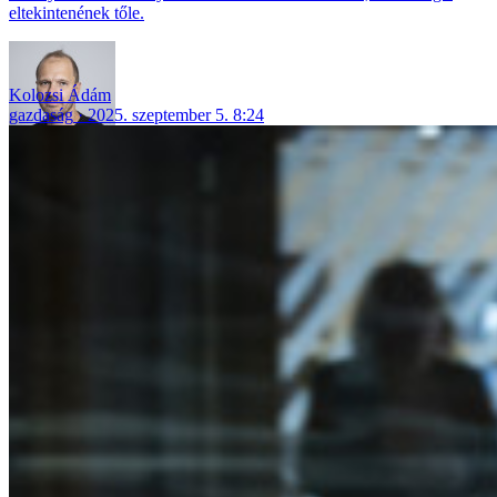
eltekintenének tőle.
Kolozsi Ádám
gazdaság
2025. szeptember 5. 8:24