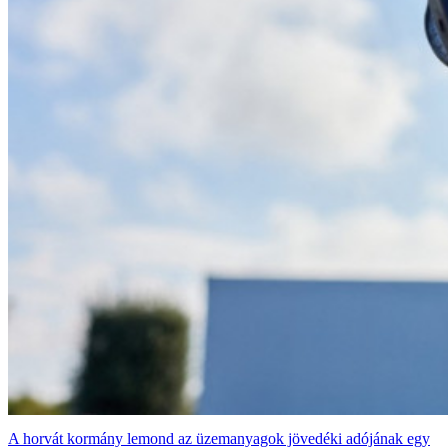
A horvát kormány lemond az üzemanyagok jövedéki adójának egy