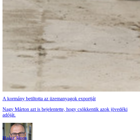
A kormány betiltotta az üzemanyagok exportját
Nagy Márton azt is bejelentette, hogy csökkentik azok jövedéki
adóját.
Haász János