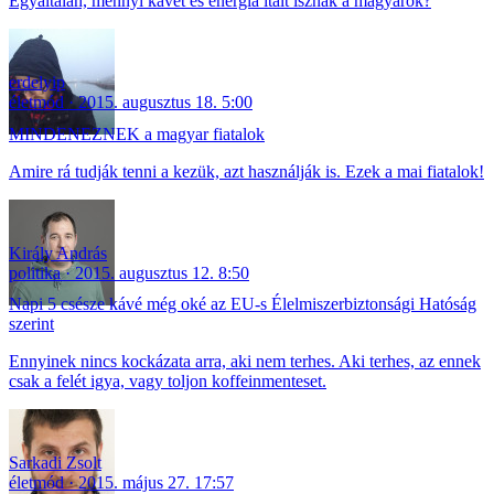
Egyáltalán, mennyi kávét és energia italt isznak a magyarok?
erdelyip
életmód
2015. augusztus 18. 5:00
MINDENEZNEK a magyar fiatalok
Amire rá tudják tenni a kezük, azt használják is. Ezek a mai fiatalok!
Király András
politika
2015. augusztus 12. 8:50
Napi 5 csésze kávé még oké az EU-s Élelmiszerbiztonsági Hatóság
szerint
Ennyinek nincs kockázata arra, aki nem terhes. Aki terhes, az ennek
csak a felét igya, vagy toljon koffeinmenteset.
Sarkadi Zsolt
életmód
2015. május 27. 17:57