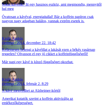
Sokat kávézik? Itt egy hasznos eszköz, ami megmondja, mennyitől
hal meg
Óvatosan a kávéval, energiaitallal! Bár a koffein papíron csak
nagyon nagy adagban halálos, vannak extrém esetek is.
Király András
életmód
2014. december 22. 18:42
Kellemesen belengi a kávéillat a lakását ezen a békés vasárnap
reggelen? Olvasson el egy jó cikket a koffeinfüggőségről!
Már napi egy kávé is kínzó függőséget okozhat.
Király András
életmód
2014. február 2. 8:29
A kávé megvédhet az Alzheimer-kórtól
Amerikai kutatók szerint a koffein aktivizálja az
emlékezőképességet.