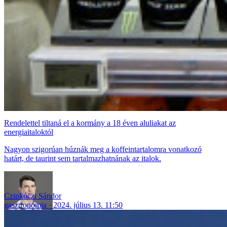
Rendelettel tiltaná el a kormány a 18 éven aluliakat az
energiaitaloktól
Nagyon szigorúan húznák meg a koffeintartalomra vonatkozó
határt, de taurint sem tartalmazhatnának az italok.
Czinkóczi Sándor
gasztronómia
2024. július 13. 11:50