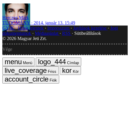
Herczeg Márk
TUDOMÁNY
2014. január 13. 15:49
GYIK
Hibát jelentek
Impresszum
Javítások kezelése
Jogi
dokumentumok
Médiaajánlat
RSS
Sütibeállítások
©
2026
Magyar Jeti Zrt.
Vége
Menü
Címlap
Friss
Kör
Fiók