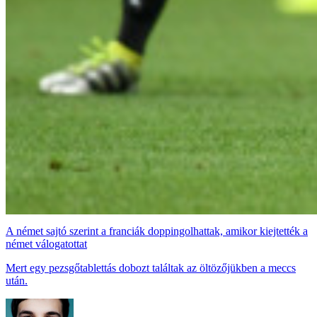
A német sajtó szerint a franciák doppingolhattak, amikor kiejtették a
német válogatottat
Mert egy pezsgőtablettás dobozt találtak az öltözőjükben a meccs
után.