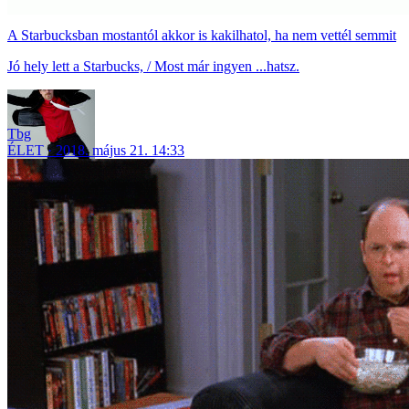
A Starbucksban mostantól akkor is kakilhatol, ha nem vettél semmit
Jó hely lett a Starbucks, / Most már ingyen ...hatsz.
Tbg
ÉLET
2018. május 21. 14:33