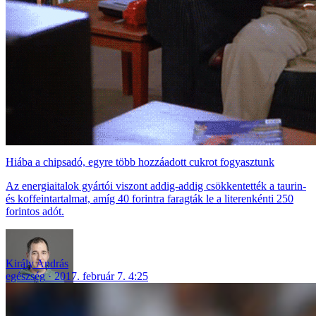
Hiába a chipsadó, egyre több hozzáadott cukrot fogyasztunk
Az energiaitalok gyártói viszont addig-addig csökkentették a taurin-
és koffeintartalmat, amíg 40 forintra faragták le a literenkénti 250
forintos adót.
Király András
egészség
2017. február 7. 4:25