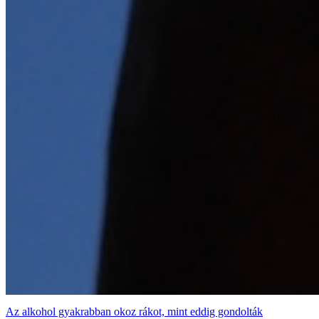
Az alkohol gyakrabban okoz rákot, mint eddig gondolták