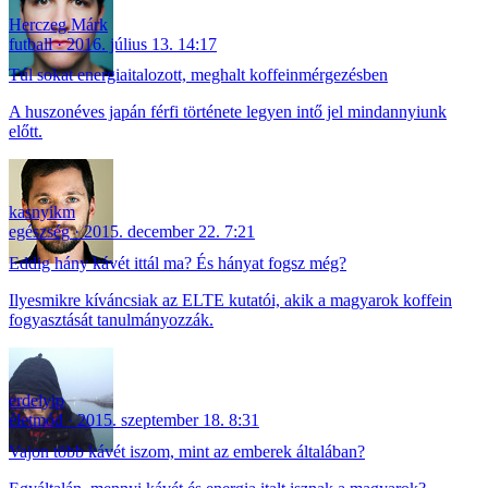
Herczeg Márk
futball
2016. július 13. 14:17
Túl sokat energiaitalozott, meghalt koffeinmérgezésben
A huszonéves japán férfi története legyen intő jel mindannyiunk
előtt.
kasnyikm
egészség
2015. december 22. 7:21
Eddig hány kávét ittál ma? És hányat fogsz még?
Ilyesmikre kíváncsiak az ELTE kutatói, akik a magyarok koffein
fogyasztását tanulmányozzák.
erdelyip
életmód
2015. szeptember 18. 8:31
Vajon több kávét iszom, mint az emberek általában?