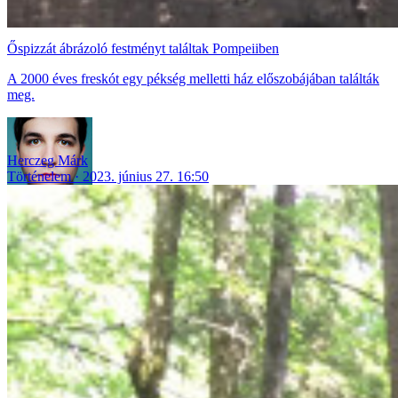
Őspizzát ábrázoló festményt találtak Pompeiiben
A 2000 éves freskót egy pékség melletti ház előszobájában találták
meg.
Herczeg Márk
Történelem
2023. június 27. 16:50