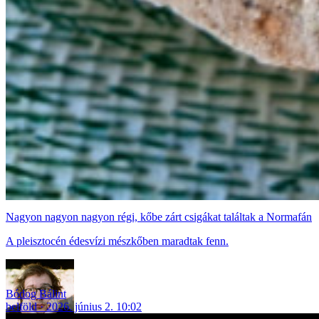
Nagyon nagyon nagyon régi, kőbe zárt csigákat találtak a Normafán
A pleisztocén édesvízi mészkőben maradtak fenn.
Bódog Bálint
belföld
2026. június 2. 10:02