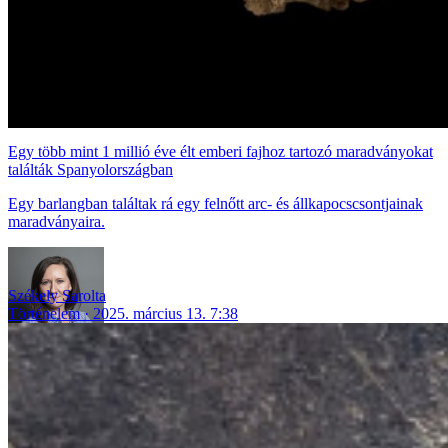
Egy több mint 1 millió éve élt emberi fajhoz tartozó maradványokat
találták Spanyolországban
Egy barlangban találtak rá egy felnőtt arc- és állkapocscsontjainak
maradványaira.
Székely Sarolta
Történelem
2025. március 13. 7:38