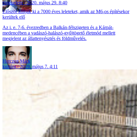
történelem
2020. május 29. 8:40
Először állítják ki a 7000 éves leleteket, amik az M6-os építésekor
kerültek elő
Az i. e. 7-6. évezredben a Balkán-félszigeten és a Kárpát-
medencében a vadászó-halászó-gyűjtögető életmód mellett
megjelent az állattenyésztés és földművelés.
Herczeg Márk
kultúra
2019. május 7. 4:11