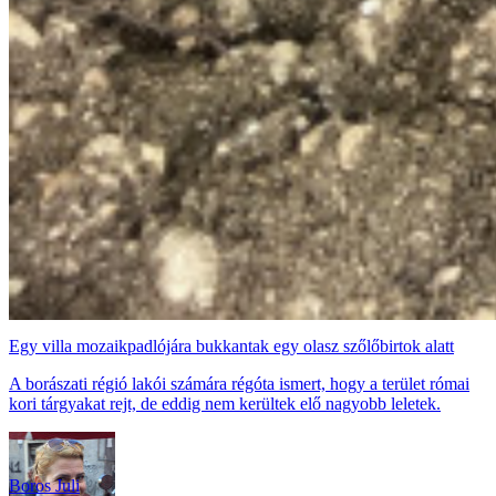
Egy villa mozaikpadlójára bukkantak egy olasz szőlőbirtok alatt
A borászati régió lakói számára régóta ismert, hogy a terület római
kori tárgyakat rejt, de eddig nem kerültek elő nagyobb leletek.
Boros Juli