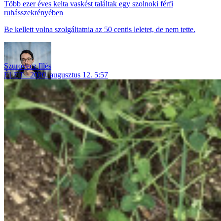
Több ezer éves kelta vaskést találtak egy szolnoki férfi
ruhásszekrényében
Be kellett volna szolgáltatnia az 50 centis leletet, de nem tette.
Szurovecz Illés
ÉLET
2020. augusztus 12. 5:57